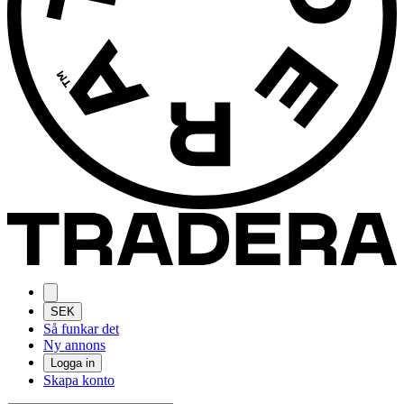
SEK
Så funkar det
Ny annons
Logga in
Skapa konto