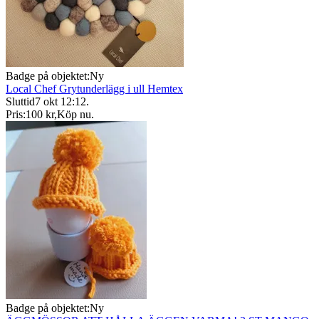
Badge på objektet:
Ny
Local Chef Grytunderlägg i ull Hemtex
Sluttid
7 okt 12:12
.
Pris:
100 kr
,
Köp nu
.
Badge på objektet:
Ny