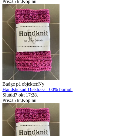
Pris:
35 kr
,
Köp nu
.
Badge på objektet:
Ny
Handstickad Disktrasa 100% bomull
Sluttid
7 okt 17:28
.
Pris:
35 kr
,
Köp nu
.