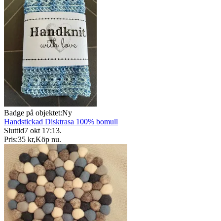
Badge på objektet:
Ny
Handstickad Disktrasa 100% bomull
Sluttid
7 okt 17:13
.
Pris:
35 kr
,
Köp nu
.