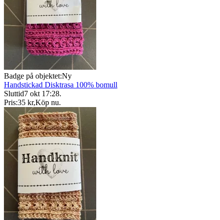
Badge på objektet:
Ny
Handstickad Disktrasa 100% bomull
Sluttid
7 okt 17:28
.
Pris:
35 kr
,
Köp nu
.