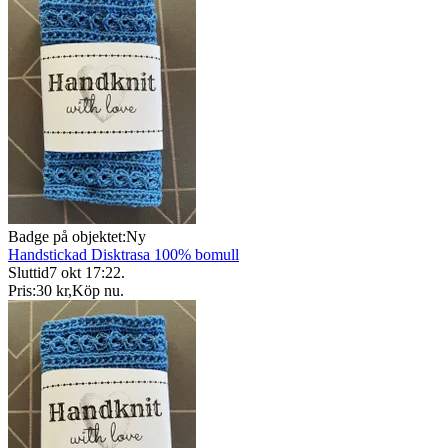
Badge på objektet:
Ny
Handstickad Disktrasa 100% bomull
Sluttid
7 okt 17:22
.
Pris:
30 kr
,
Köp nu
.