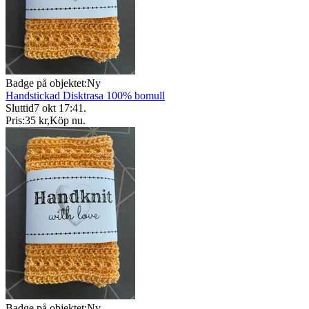
Badge på objektet:
Ny
Handstickad Disktrasa 100% bomull
Sluttid
7 okt 17:41
.
Pris:
35 kr
,
Köp nu
.
Badge på objektet:
Ny