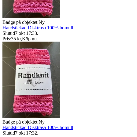
Badge på objektet:
Ny
Handstickad Disktrasa 100% bomull
Sluttid
7 okt 17:33
.
Pris:
35 kr
,
Köp nu
.
Badge på objektet:
Ny
Handstickad Disktrasa 100% bomull
Sluttid
7 okt 17:32
.