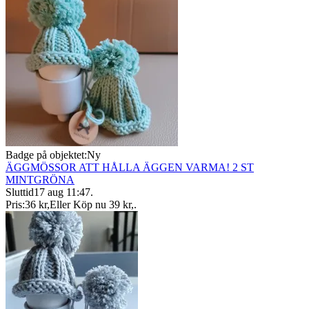
Badge på objektet:
Ny
ÄGGMÖSSOR ATT HÅLLA ÄGGEN VARMA! 2 ST
MINTGRÖNA
Sluttid
17 aug 11:47
.
Pris:
36 kr
,
Eller Köp nu
39 kr
,
.