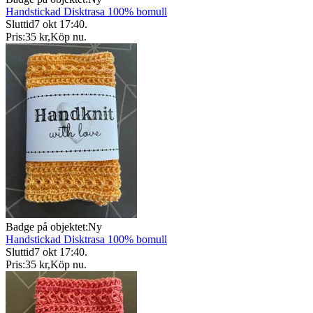
Handstickad Disktrasa 100% bomull
Sluttid
7 okt 17:40
.
Pris:
35 kr
,
Köp nu
.
Badge på objektet:
Ny
Handstickad Disktrasa 100% bomull
Sluttid
7 okt 17:40
.
Pris:
35 kr
,
Köp nu
.