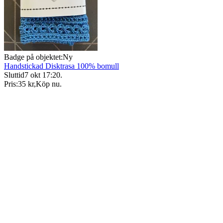
Badge på objektet:
Ny
Handstickad Disktrasa 100% bomull
Sluttid
7 okt 17:20
.
Pris:
35 kr
,
Köp nu
.