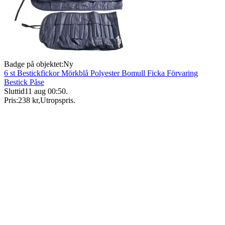
Badge på objektet:
Ny
6 st Bestickfickor Mörkblå Polyester Bomull Ficka Förvaring
Bestick Påse
Sluttid
11 aug 00:50
.
Pris:
238 kr
,
Utropspris
.