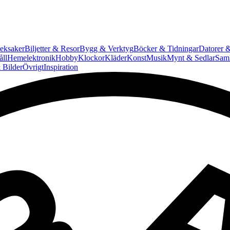
eksaker
Biljetter & Resor
Bygg & Verktyg
Böcker & Tidningar
Datorer &
ll
Hemelektronik
Hobby
Klockor
Kläder
Konst
Musik
Mynt & Sedlar
Saml
 Bilder
Övrigt
Inspiration