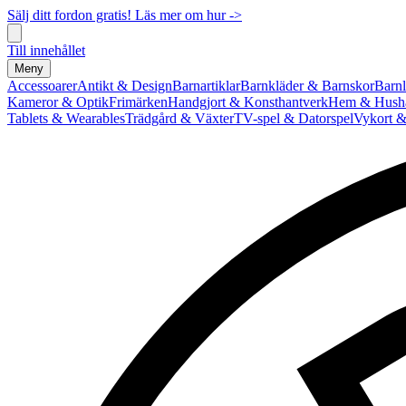
Sälj ditt fordon gratis! Läs mer om hur ->
Till innehållet
Meny
Accessoarer
Antikt & Design
Barnartiklar
Barnkläder & Barnskor
Barnl
Kameror & Optik
Frimärken
Handgjort & Konsthantverk
Hem & Hushå
Tablets & Wearables
Trädgård & Växter
TV-spel & Datorspel
Vykort &