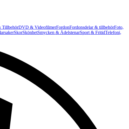
 Tillbehör
DVD & Videofilmer
Fordon
Fordonsdelar & tillbehör
Foto,
arsaker
Skor
Skönhet
Smycken & Ädelstenar
Sport & Fritid
Telefoni,