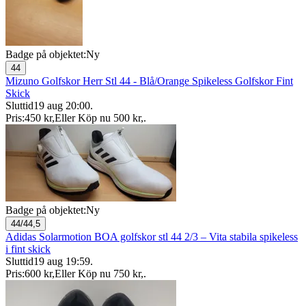
Badge på objektet:
Ny
44
Mizuno Golfskor Herr Stl 44 - Blå/Orange Spikeless Golfskor Fint
Skick
Sluttid
19 aug 20:00
.
Pris:
450 kr
,
Eller Köp nu
500 kr
,
.
Badge på objektet:
Ny
44/44,5
Adidas Solarmotion BOA golfskor stl 44 2/3 – Vita stabila spikeless
i fint skick
Sluttid
19 aug 19:59
.
Pris:
600 kr
,
Eller Köp nu
750 kr
,
.