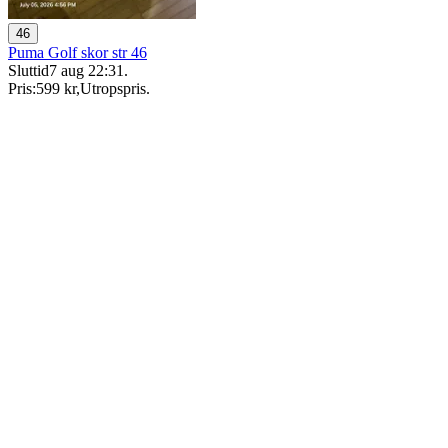
46
Puma Golf skor str 46
Sluttid
7 aug 22:31
.
Pris:
599 kr
,
Utropspris
.