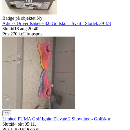
Badge på objektet:
Ny
Adidas Driver Isabelle 3.0 Golfskor - Svart - Storlek 39 1/3
Sluttid
18 aug 20:40
.
Pris:
270 kr
,
Utropspris
.
44
Limited PUMA Golf Ignite Elevate 2 Showtime - Golfskor
Sluttid
4 okt 05:11
.
Pris:
1 300 kr
,
Köp nu
.