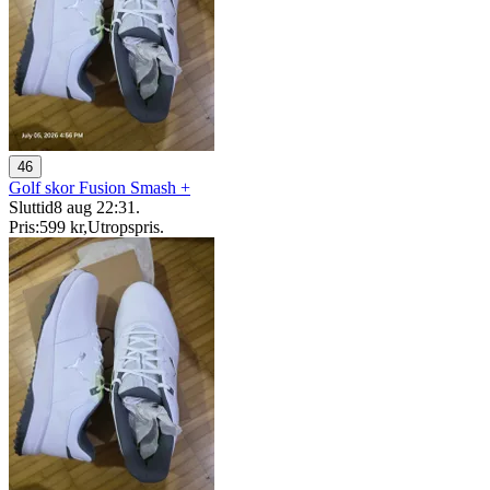
46
Golf skor Fusion Smash +
Sluttid
8 aug 22:31
.
Pris:
599 kr
,
Utropspris
.