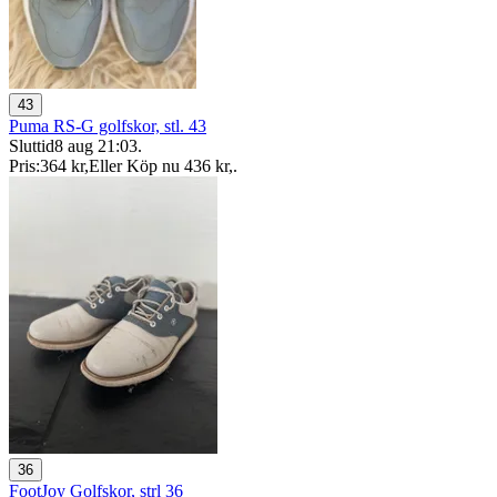
43
Puma RS-G golfskor, stl. 43
Sluttid
8 aug 21:03
.
Pris:
364 kr
,
Eller Köp nu
436 kr
,
.
36
FootJoy Golfskor, strl 36