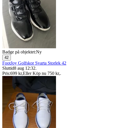
Badge på objektet:
Ny
42
FootJoy Golfskor Svarta Storlek 42
Sluttid
8 aug 12:32
.
Pris:
699 kr
,
Eller Köp nu
750 kr
,
.