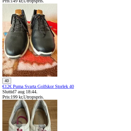
Pris:
149 kr
,
Utropspris
.
40
€12€ Puma Svarta Golfskor Storlek 40
Sluttid
7 aug 18:44
.
Pris:
199 kr
,
Utropspris
.