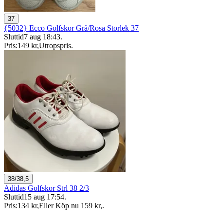
37
{5032} Ecco Golfskor Grå/Rosa Storlek 37
Sluttid
7 aug 18:43
.
Pris:
149 kr
,
Utropspris
.
38/38,5
Adidas Golfskor Strl 38 2/3
Sluttid
15 aug 17:54
.
Pris:
134 kr
,
Eller Köp nu
159 kr
,
.