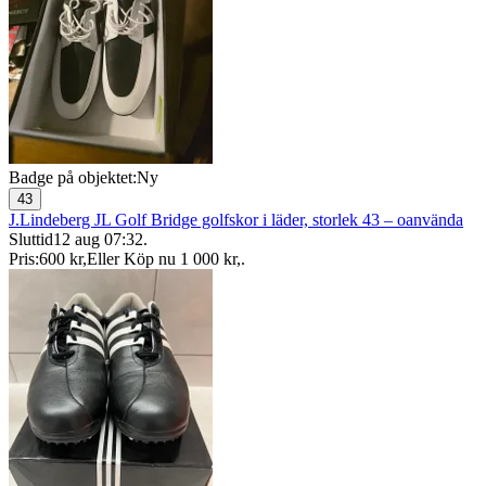
Badge på objektet:
Ny
43
J.Lindeberg JL Golf Bridge golfskor i läder, storlek 43 – oanvända
Sluttid
12 aug 07:32
.
Pris:
600 kr
,
Eller Köp nu
1 000 kr
,
.