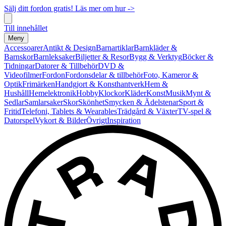
Sälj ditt fordon gratis! Läs mer om hur ->
Till innehållet
Meny
Accessoarer
Antikt & Design
Barnartiklar
Barnkläder &
Barnskor
Barnleksaker
Biljetter & Resor
Bygg & Verktyg
Böcker &
Tidningar
Datorer & Tillbehör
DVD &
Videofilmer
Fordon
Fordonsdelar & tillbehör
Foto, Kameror &
Optik
Frimärken
Handgjort & Konsthantverk
Hem &
Hushåll
Hemelektronik
Hobby
Klockor
Kläder
Konst
Musik
Mynt &
Sedlar
Samlarsaker
Skor
Skönhet
Smycken & Ädelstenar
Sport &
Fritid
Telefoni, Tablets & Wearables
Trädgård & Växter
TV-spel &
Datorspel
Vykort & Bilder
Övrigt
Inspiration