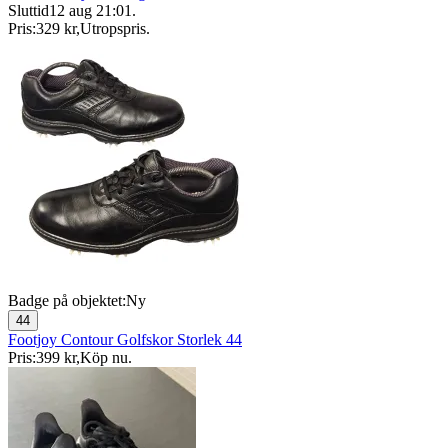
Sluttid
12 aug 21:01
.
Pris:
329 kr
,
Utropspris
.
Badge på objektet:
Ny
44
Footjoy Contour Golfskor Storlek 44
Pris:
399 kr
,
Köp nu
.