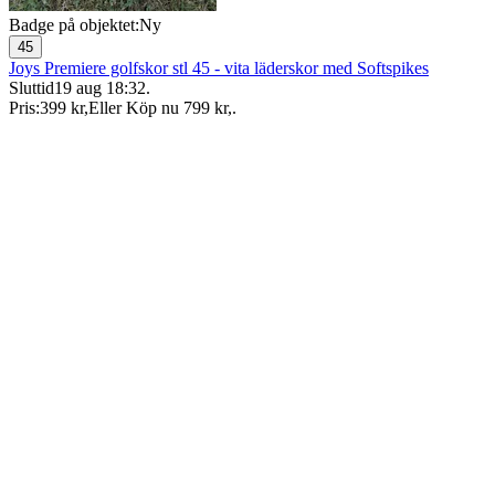
Badge på objektet:
Ny
45
Joys Premiere golfskor stl 45 - vita läderskor med Softspikes
Sluttid
19 aug 18:32
.
Pris:
399 kr
,
Eller Köp nu
799 kr
,
.