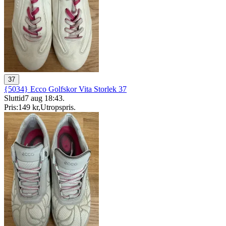
37
{5034} Ecco Golfskor Vita Storlek 37
Sluttid
7 aug 18:43
.
Pris:
149 kr
,
Utropspris
.