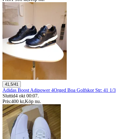
41,5/41
Adidas Boost Adipower 4Orged Boa Golfskor Str: 41 1/3
Sluttid
4 okt 00:07
.
Pris:
400 kr
,
Köp nu
.