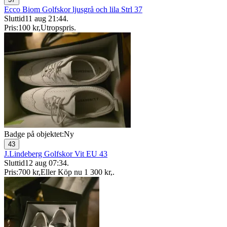
Ecco Biom Golfskor ljusgrå och lila Strl 37
Sluttid
11 aug 21:44
.
Pris:
100 kr
,
Utropspris
.
Badge på objektet:
Ny
43
J.Lindeberg Golfskor Vit EU 43
Sluttid
12 aug 07:34
.
Pris:
700 kr
,
Eller Köp nu
1 300 kr
,
.