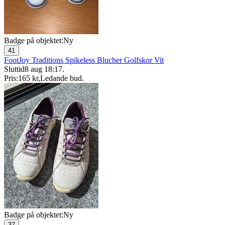
Badge på objektet:
Ny
41
FootJoy Traditions Spikeless Blucher Golfskor Vit
Sluttid
8 aug 18:17
.
Pris:
165 kr
,
Ledande bud
.
Badge på objektet:
Ny
37