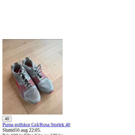
40
Puma golfskor Grå/Rosa Storlek 40
Sluttid
16 aug 22:05
.