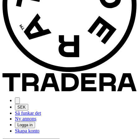
SEK
Så funkar det
Ny annons
Logga in
Skapa konto