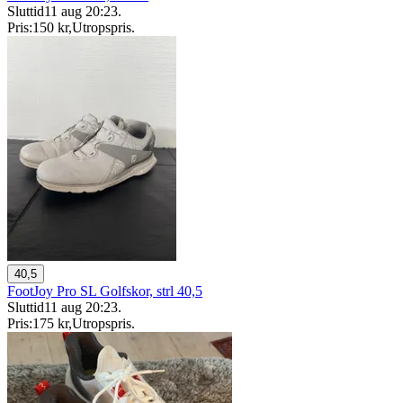
Sluttid
11 aug 20:23
.
Pris:
150 kr
,
Utropspris
.
40,5
FootJoy Pro SL Golfskor, strl 40,5
Sluttid
11 aug 20:23
.
Pris:
175 kr
,
Utropspris
.