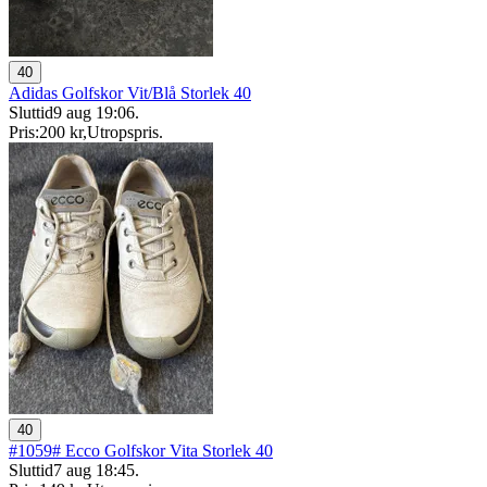
40
Adidas Golfskor Vit/Blå Storlek 40
Sluttid
9 aug 19:06
.
Pris:
200 kr
,
Utropspris
.
40
#1059# Ecco Golfskor Vita Storlek 40
Sluttid
7 aug 18:45
.