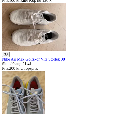
Pris:
100 kr
,
Eller Köp nu
120 kr
,
.
38
Nike Air Max Golfskor Vita Storlek 38
Sluttid
9 aug 21:41
.
Pris:
200 kr
,
Utropspris
.