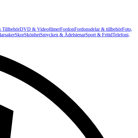
 Tillbehör
DVD & Videofilmer
Fordon
Fordonsdelar & tillbehör
Foto,
arsaker
Skor
Skönhet
Smycken & Ädelstenar
Sport & Fritid
Telefoni,