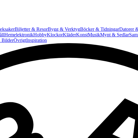
eksaker
Biljetter & Resor
Bygg & Verktyg
Böcker & Tidningar
Datorer &
ll
Hemelektronik
Hobby
Klockor
Kläder
Konst
Musik
Mynt & Sedlar
Saml
 Bilder
Övrigt
Inspiration