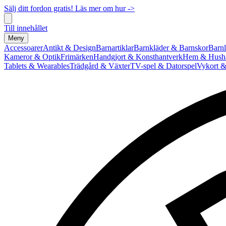
Sälj ditt fordon gratis! Läs mer om hur ->
Till innehållet
Meny
Accessoarer
Antikt & Design
Barnartiklar
Barnkläder & Barnskor
Barnl
Kameror & Optik
Frimärken
Handgjort & Konsthantverk
Hem & Hushå
Tablets & Wearables
Trädgård & Växter
TV-spel & Datorspel
Vykort &