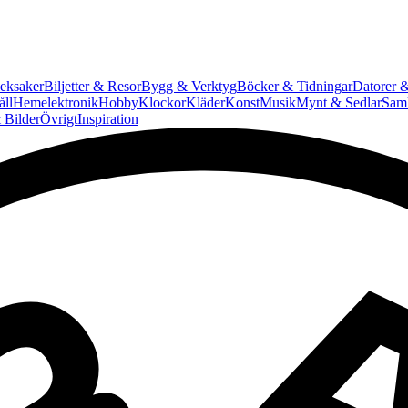
eksaker
Biljetter & Resor
Bygg & Verktyg
Böcker & Tidningar
Datorer &
ll
Hemelektronik
Hobby
Klockor
Kläder
Konst
Musik
Mynt & Sedlar
Saml
 Bilder
Övrigt
Inspiration