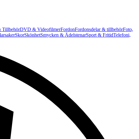
 Tillbehör
DVD & Videofilmer
Fordon
Fordonsdelar & tillbehör
Foto,
arsaker
Skor
Skönhet
Smycken & Ädelstenar
Sport & Fritid
Telefoni,