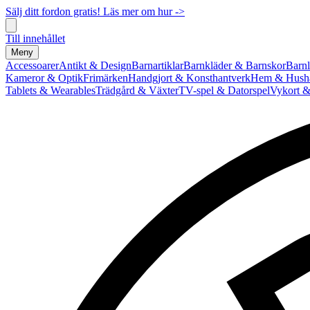
Sälj ditt fordon gratis! Läs mer om hur ->
Till innehållet
Meny
Accessoarer
Antikt & Design
Barnartiklar
Barnkläder & Barnskor
Barnl
Kameror & Optik
Frimärken
Handgjort & Konsthantverk
Hem & Hushå
Tablets & Wearables
Trädgård & Växter
TV-spel & Datorspel
Vykort &