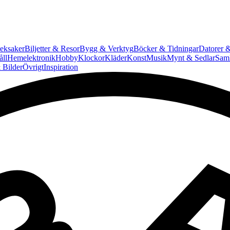
eksaker
Biljetter & Resor
Bygg & Verktyg
Böcker & Tidningar
Datorer &
ll
Hemelektronik
Hobby
Klockor
Kläder
Konst
Musik
Mynt & Sedlar
Saml
 Bilder
Övrigt
Inspiration