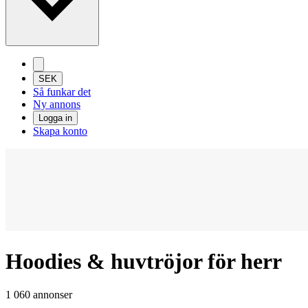
SEK
Så funkar det
Ny annons
Logga in
Skapa konto
Hoodies & huvtröjor för herr
1 060 annonser