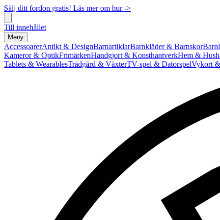
Sälj ditt fordon gratis! Läs mer om hur ->
Till innehållet
Meny
Accessoarer
Antikt & Design
Barnartiklar
Barnkläder & Barnskor
Barnl
Kameror & Optik
Frimärken
Handgjort & Konsthantverk
Hem & Hushå
Tablets & Wearables
Trädgård & Växter
TV-spel & Datorspel
Vykort &