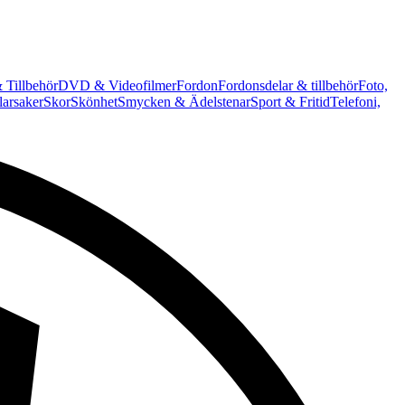
 Tillbehör
DVD & Videofilmer
Fordon
Fordonsdelar & tillbehör
Foto,
arsaker
Skor
Skönhet
Smycken & Ädelstenar
Sport & Fritid
Telefoni,