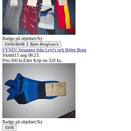
Badge på objektet:
Ny
|
43/45/46/48
Björn Borg/Levi's
FYND! Strumpor från Levi's och Björn Borg
Sluttid
15 aug 08:23
.
Pris:
300 kr
,
Eller Köp nu
320 kr
,
.
Badge på objektet:
Ny
43/45