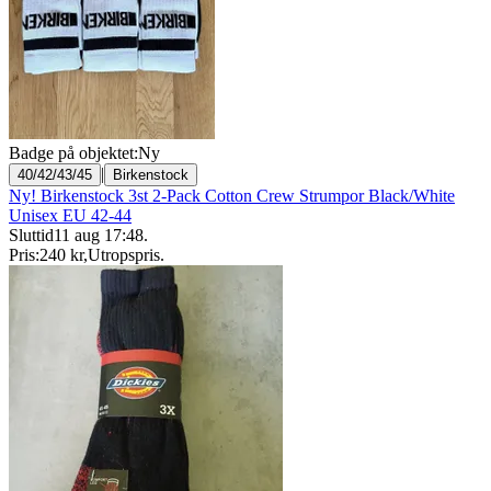
Badge på objektet:
Ny
|
40/42/43/45
Birkenstock
Ny! Birkenstock 3st 2-Pack Cotton Crew Strumpor Black/White
Unisex EU 42-44
Sluttid
11 aug 17:48
.
Pris:
240 kr
,
Utropspris
.