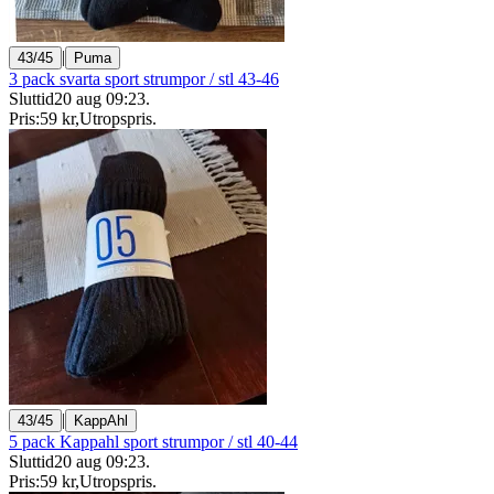
|
43/45
Puma
3 pack svarta sport strumpor / stl 43-46
Sluttid
20 aug 09:23
.
Pris:
59 kr
,
Utropspris
.
|
43/45
KappAhl
5 pack Kappahl sport strumpor / stl 40-44
Sluttid
20 aug 09:23
.
Pris:
59 kr
,
Utropspris
.