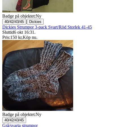
Badge på objektet:
Ny
|
40/42/43/45
Dickies
Dickies Strumpor 3-pack Svart/Röd Storlek 41-45
Sluttid
6 okt 16:31
.
Pris:
150 kr
,
Köp nu
.
Badge på objektet:
Ny
40/42/43/45
Grå/svarta strumpor