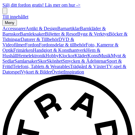
Sälj ditt fordon gratis! Läs mer om hur ->
Till innehållet
Meny
Accessoarer
Antikt & Design
Barnartiklar
Barnkläder &
Barnskor
Barnleksaker
Biljetter & Resor
Bygg & Verktyg
Böcker &
Tidningar
Datorer & Tillbehör
DVD &
Videofilmer
Fordon
Fordonsdelar & tillbehör
Foto, Kameror &
Optik
Frimärken
Handgjort & Konsthantverk
Hem &
Hushåll
Hemelektronik
Hobby
Klockor
Kläder
Konst
Musik
Mynt &
Sedlar
Samlarsaker
Skor
Skönhet
Smycken & Ädelstenar
Sport &
Fritid
Telefoni, Tablets & Wearables
Trädgård & Växter
TV-spel &
Datorspel
Vykort & Bilder
Övrigt
Inspiration