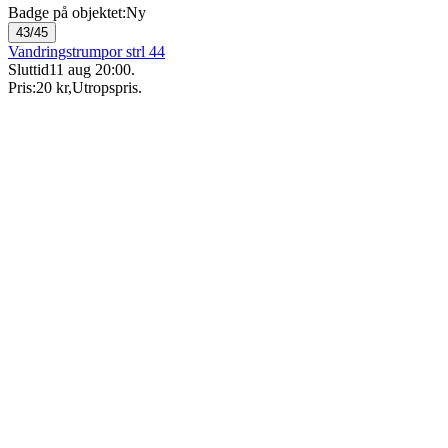
Badge på objektet:
Ny
43/45
Vandringstrumpor strl 44
Sluttid
11 aug 20:00
.
Pris:
20 kr
,
Utropspris
.