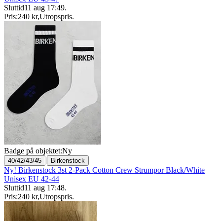
Sluttid
11 aug 17:49
.
Pris:
240 kr
,
Utropspris
.
Badge på objektet:
Ny
|
40/42/43/45
Birkenstock
Ny! Birkenstock 3st 2-Pack Cotton Crew Strumpor Black/White
Unisex EU 42-44
Sluttid
11 aug 17:48
.
Pris:
240 kr
,
Utropspris
.