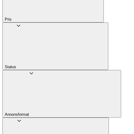
Pris
Status
Annons­format