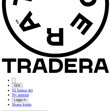
SEK
Så funkar det
Ny annons
Logga in
Skapa konto