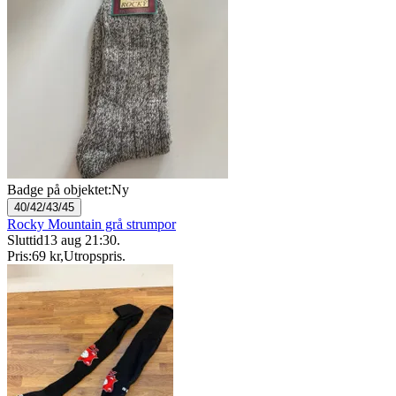
Badge på objektet:
Ny
40/42/43/45
Rocky Mountain grå strumpor
Sluttid
13 aug 21:30
.
Pris:
69 kr
,
Utropspris
.