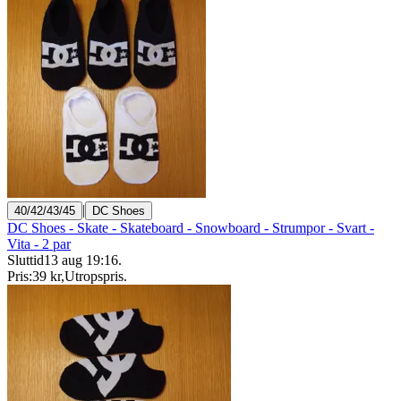
|
40/42/43/45
DC Shoes
DC Shoes - Skate - Skateboard - Snowboard - Strumpor - Svart -
Vita - 2 par
Sluttid
13 aug 19:16
.
Pris:
39 kr
,
Utropspris
.