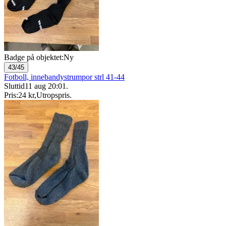
Badge på objektet:
Ny
43/45
Fotboll, innebandystrumpor strl 41-44
Sluttid
11 aug 20:01
.
Pris:
24 kr
,
Utropspris
.