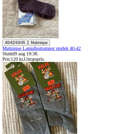
|
40/42/43/45
Matinique
Matinique Lamullsstrumpor storlek 40-42
Sluttid
9 aug 19:38
.
Pris:
120 kr
,
Utropspris
.