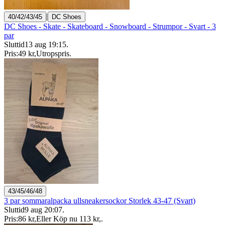
|
40/42/43/45
DC Shoes
DC Shoes - Skate - Skateboard - Snowboard - Strumpor - Svart - 3
par
Sluttid
13 aug 19:15
.
Pris:
49 kr
,
Utropspris
.
43/45/46/48
3 par sommaralpacka ullsneakersockor Storlek 43-47 (Svart)
Sluttid
9 aug 20:07
.
Pris:
86 kr
,
Eller Köp nu
113 kr
,
.