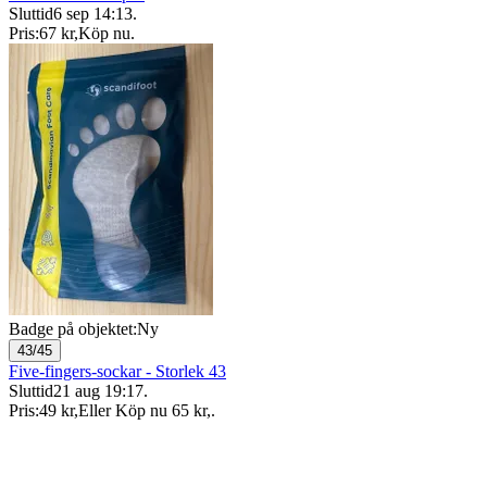
Sluttid
6 sep 14:13
.
Pris:
67 kr
,
Köp nu
.
Badge på objektet:
Ny
43/45
Five-fingers-sockar - Storlek 43
Sluttid
21 aug 19:17
.
Pris:
49 kr
,
Eller Köp nu
65 kr
,
.