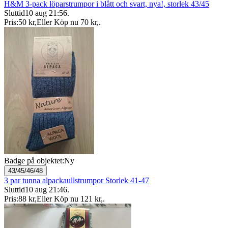
H&M 3-pack löparstrumpor i blått och svart, nya!, storlek 43/45
Sluttid
10 aug 21:56
.
Pris:
50 kr
,
Eller Köp nu
70 kr
,
.
Badge på objektet:
Ny
43/45/46/48
3 par tunna alpackaullstrumpor Storlek 41-47
Sluttid
10 aug 21:46
.
Pris:
88 kr
,
Eller Köp nu
121 kr
,
.