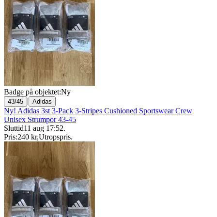
Badge på objektet:
Ny
|
43/45
Adidas
Ny! Adidas 3st 3-Pack 3-Stripes Cushioned Sportswear Crew
Unisex Strumpor 43-45
Sluttid
11 aug 17:52
.
Pris:
240 kr
,
Utropspris
.