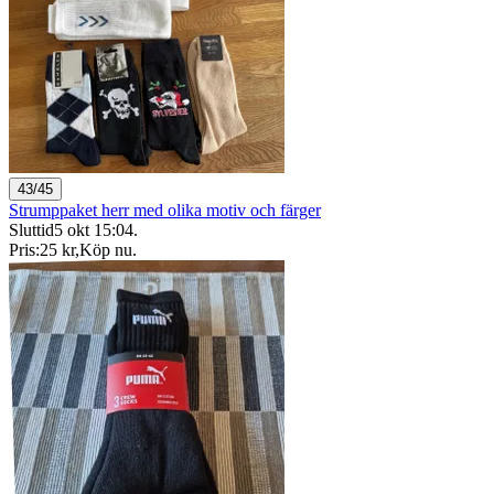
43/45
Strumppaket herr med olika motiv och färger
Sluttid
5 okt 15:04
.
Pris:
25 kr
,
Köp nu
.