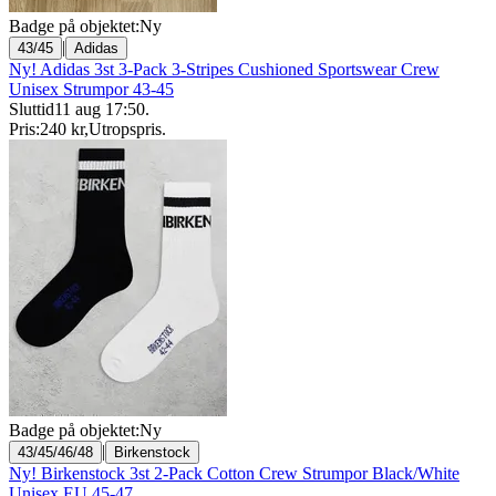
Badge på objektet:
Ny
|
43/45
Adidas
Ny! Adidas 3st 3-Pack 3-Stripes Cushioned Sportswear Crew
Unisex Strumpor 43-45
Sluttid
11 aug 17:50
.
Pris:
240 kr
,
Utropspris
.
Badge på objektet:
Ny
|
43/45/46/48
Birkenstock
Ny! Birkenstock 3st 2-Pack Cotton Crew Strumpor Black/White
Unisex EU 45-47