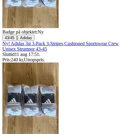
Badge på objektet:
Ny
|
43/45
Adidas
Ny! Adidas 3st 3-Pack 3-Stripes Cushioned Sportswear Crew
Unisex Strumpor 43-45
Sluttid
11 aug 17:51
.
Pris:
240 kr
,
Utropspris
.