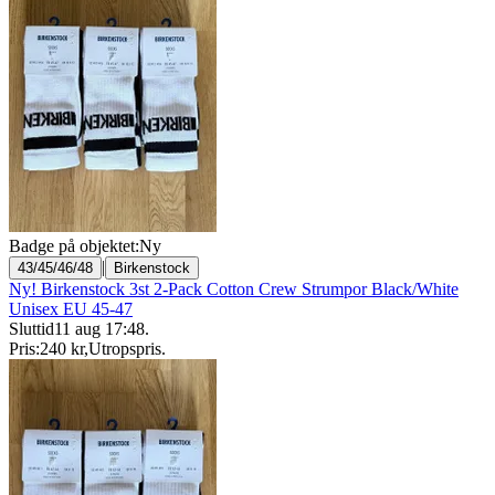
Badge på objektet:
Ny
|
43/45/46/48
Birkenstock
Ny! Birkenstock 3st 2-Pack Cotton Crew Strumpor Black/White
Unisex EU 45-47
Sluttid
11 aug 17:48
.
Pris:
240 kr
,
Utropspris
.