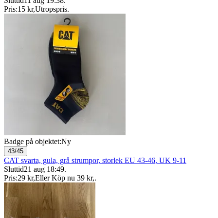
Sluttid
11 aug 19:38
.
Pris:
15 kr
,
Utropspris
.
Badge på objektet:
Ny
43/45
CAT svarta, gula, grå strumpor, storlek EU 43-46, UK 9-11
Sluttid
21 aug 18:49
.
Pris:
29 kr
,
Eller Köp nu
39 kr
,
.