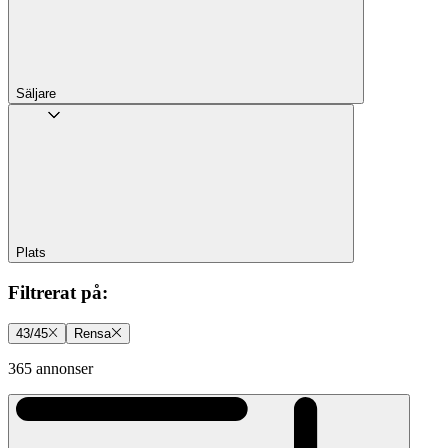
Säljare
Plats
Filtrerat på
:
43/45
Rensa
365 annonser