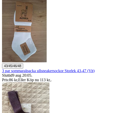
43/45/46/48
3 par sommaralpacka ullsneakersockor Storlek 43-47 (Vit)
Sluttid
9 aug 20:05
.
Pris:
86 kr
,
Eller Köp nu
113 kr
,
.