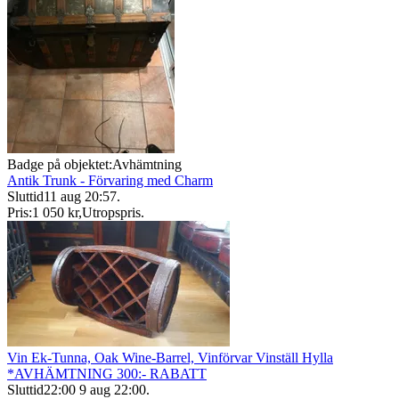
Badge på objektet:
Avhämtning
Antik Trunk - Förvaring med Charm
Sluttid
11 aug 20:57
.
Pris:
1 050 kr
,
Utropspris
.
Vin Ek-Tunna, Oak Wine-Barrel, Vinförvar Vinställ Hylla
*AVHÄMTNING 300:- RABATT
Sluttid
22:00
9 aug 22:00
.