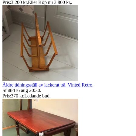
Pris:
3 200 kr
,
Eller Köp nu
3 800 kr
,
.
Äldre tidningsställ av lackerat trä. Vinted Retro.
Sluttid
16 aug 20:30
.
Pris:
370 kr
,
Ledande bud
.