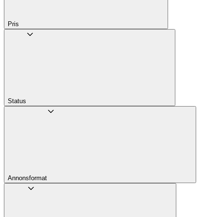
Pris
Status
Annons­format