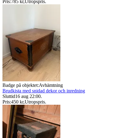
Pris:
785 kr
,
Utropspris
.
Badge på objektet:
Avhämtning
Brudkista med snidad dekor och inredning
Sluttid
16 aug 22:00
.
Pris:
450 kr
,
Utropspris
.