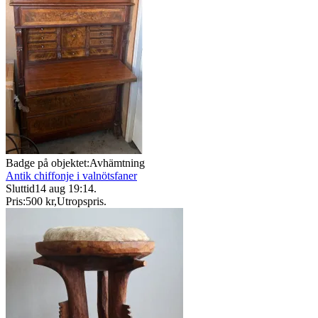
Badge på objektet:
Avhämtning
Antik chiffonje i valnötsfaner
Sluttid
14 aug 19:14
.
Pris:
500 kr
,
Utropspris
.