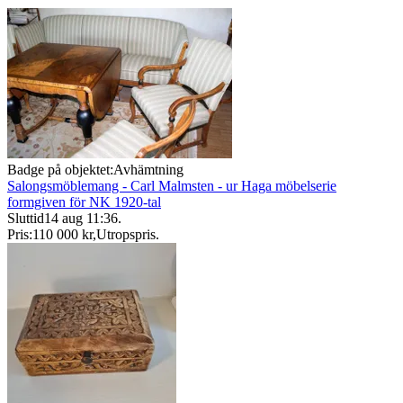
Badge på objektet:
Avhämtning
Salongsmöblemang - Carl Malmsten - ur Haga möbelserie
formgiven för NK 1920-tal
Sluttid
14 aug 11:36
.
Pris:
110 000 kr
,
Utropspris
.