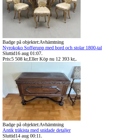
Badge på objektet:
Avhämtning
Nyrokoko Soffgrupp med bord och stolar 1800-tal
Sluttid
16 aug 01:07
.
Pris:
5 508 kr
,
Eller Köp nu
12 393 kr
,
.
Badge på objektet:
Avhämtning
Antik träkista med snidade detaljer
Sluttid
14 aug 00:11
.