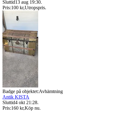
Sluttid
13 aug 19:30
.
Pris:
100 kr
,
Utropspris
.
Badge på objektet:
Avhämtning
Antik KISTA
Sluttid
4 okt 21:28
.
Pris:
160 kr
,
Köp nu
.