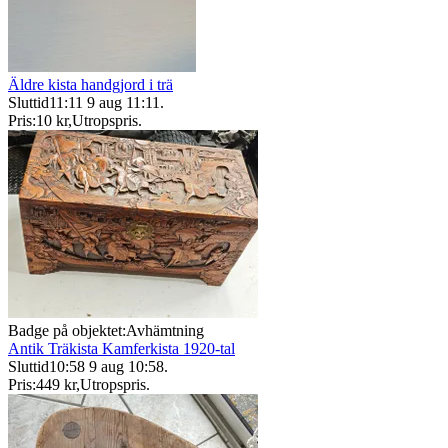
Äldre kista handgjord i trä
Sluttid
11:11
9 aug 11:11
.
Pris:
10 kr
,
Utropspris
.
Badge på objektet:
Avhämtning
Antik Träkista Kamferkista 1920-tal
Sluttid
10:58
9 aug 10:58
.
Pris:
449 kr
,
Utropspris
.