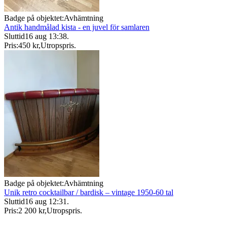
Badge på objektet:
Avhämtning
Antik handmålad kista - en juvel för samlaren
Sluttid
16 aug 13:38
.
Pris:
450 kr
,
Utropspris
.
Badge på objektet:
Avhämtning
Unik retro cocktailbar / bardisk – vintage 1950-60 tal
Sluttid
16 aug 12:31
.
Pris:
2 200 kr
,
Utropspris
.