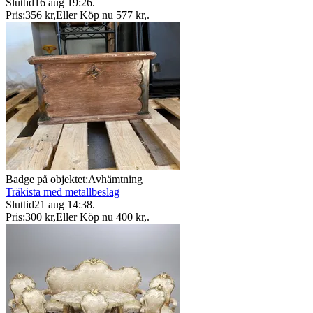
Sluttid
16 aug 19:26
.
Pris:
356 kr
,
Eller Köp nu
577 kr
,
.
Badge på objektet:
Avhämtning
Träkista med metallbeslag
Sluttid
21 aug 14:38
.
Pris:
300 kr
,
Eller Köp nu
400 kr
,
.