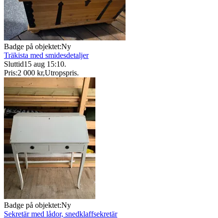
Badge på objektet:
Ny
Träkista med smidesdetaljer
Sluttid
15 aug 15:10
.
Pris:
2 000 kr
,
Utropspris
.
Badge på objektet:
Ny
Sekretär med lådor, snedklaffsekretär