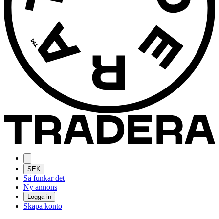
SEK
Så funkar det
Ny annons
Logga in
Skapa konto