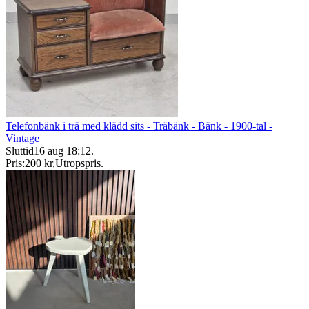
Telefonbänk i trä med klädd sits - Träbänk - Bänk - 1900-tal -
Vintage
Sluttid
16 aug 18:12
.
Pris:
200 kr
,
Utropspris
.