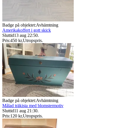
Badge på objektet:
Avhämtning
Amerikakoffert i gott skick
Sluttid
13 aug 22:50
.
Pris:
450 kr
,
Utropspris
.
Badge på objektet:
Avhämtning
Målad träkista med blomstermotiv
Sluttid
11 aug 21:30
.
Pris:
120 kr
,
Utropspris
.