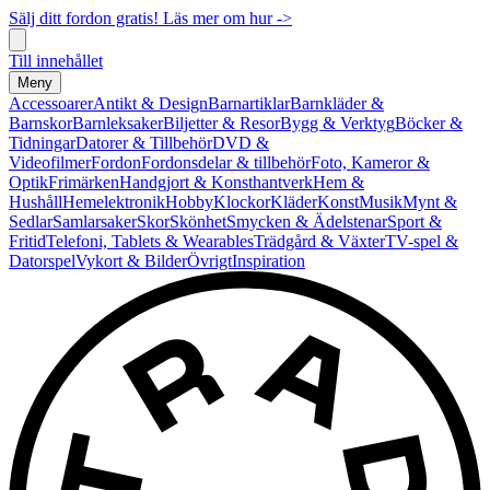
Sälj ditt fordon gratis! Läs mer om hur ->
Till innehållet
Meny
Accessoarer
Antikt & Design
Barnartiklar
Barnkläder &
Barnskor
Barnleksaker
Biljetter & Resor
Bygg & Verktyg
Böcker &
Tidningar
Datorer & Tillbehör
DVD &
Videofilmer
Fordon
Fordonsdelar & tillbehör
Foto, Kameror &
Optik
Frimärken
Handgjort & Konsthantverk
Hem &
Hushåll
Hemelektronik
Hobby
Klockor
Kläder
Konst
Musik
Mynt &
Sedlar
Samlarsaker
Skor
Skönhet
Smycken & Ädelstenar
Sport &
Fritid
Telefoni, Tablets & Wearables
Trädgård & Växter
TV-spel &
Datorspel
Vykort & Bilder
Övrigt
Inspiration