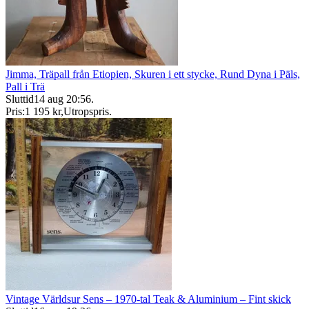
Jimma, Träpall från Etiopien, Skuren i ett stycke, Rund Dyna i Päls,
Pall i Trä
Sluttid
14 aug 20:56
.
Pris:
1 195 kr
,
Utropspris
.
Vintage Världsur Sens – 1970-tal Teak & Aluminium – Fint skick