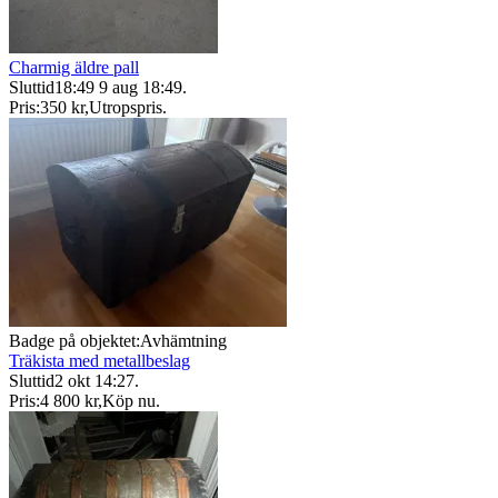
Charmig äldre pall
Sluttid
18:49
9 aug 18:49
.
Pris:
350 kr
,
Utropspris
.
Badge på objektet:
Avhämtning
Träkista med metallbeslag
Sluttid
2 okt 14:27
.
Pris:
4 800 kr
,
Köp nu
.