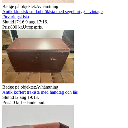
Badge på objektet:
Avhämtning
Antik kinesisk snidad träkista med segelfartyg – vintage
förvaringskista
Sluttid
17:16
9 aug 17:16
.
Pris:
800 kr
,
Utropspris
.
Badge på objektet:
Avhämtning
Antik koffert träkista med handtag och lås
Sluttid
12 aug 19:13
.
Pris:
50 kr
,
Ledande bud
.