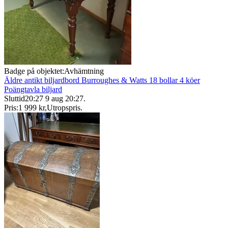
Badge på objektet:
Avhämtning
Äldre antikt biljardbord Burroughes & Watts 18 bollar 4 köer
Poängtavla biljard
Sluttid
20:27
9 aug 20:27
.
Pris:
1 999 kr
,
Utropspris
.