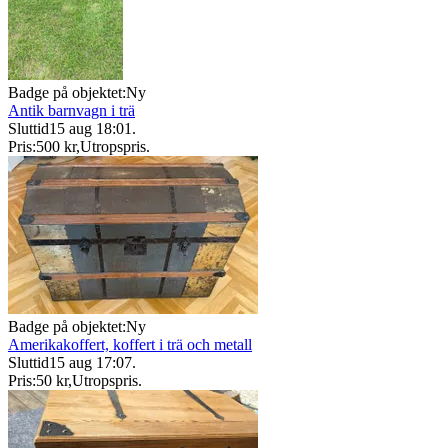
Badge på objektet:
Ny
Antik barnvagn i trä
Sluttid
15 aug 18:01
.
Pris:
500 kr
,
Utropspris
.
Badge på objektet:
Ny
Amerikakoffert, koffert i trä och metall
Sluttid
15 aug 17:07
.
Pris:
50 kr
,
Utropspris
.