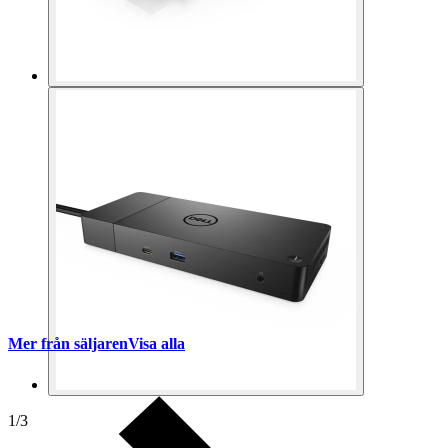
Mer från säljaren
Visa alla
1
/
3