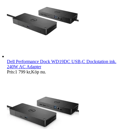
Dell Performance Dock WD19DC USB-C Dockstation ink.
240W AC Adapter
Pris:
1 799 kr
,
Köp nu
.