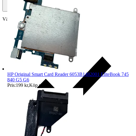
Välj till köparskydd
HP Original Smart Card Reader 6053B1482001 EliteBook 745
840 G5 G6
Pris:
199 kr
,
Köp nu
.