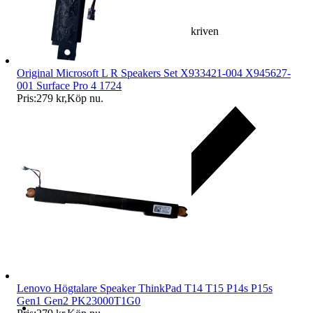
Ersättning om varan inte är som beskriven
Original Microsoft L R Speakers Set X933421-004 X945627-
001 Surface Pro 4 1724
Pris:
279 kr
,
Köp nu
.
Lenovo Högtalare Speaker ThinkPad T14 T15 P14s P15s
Gen1 Gen2 PK23000T1G0