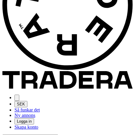
SEK
Så funkar det
Ny annons
Logga in
Skapa konto