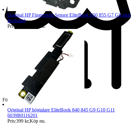
Original HP Fingerprint Sensor EliteBook 850 855 G7 G8 med
flexkabel
Pris:
399 kr
,
Köp nu
.
Företag
Original HP högtalare EliteBook 840 845 G9 G10 G11
6039B0116201
Pris:
399 kr
,
Köp nu
.