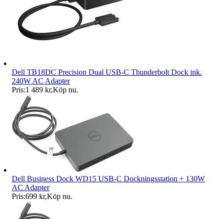
Dell TB18DC Precision Dual USB-C Thunderbolt Dock ink.
240W AC Adapter
Pris:
1 489 kr
,
Köp nu
.
Dell Business Dock WD15 USB-C Dockningsstation + 130W
AC Adapter
Pris:
699 kr
,
Köp nu
.