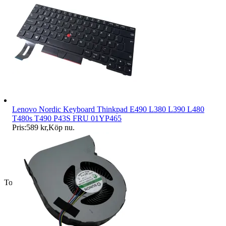
Lenovo Nordic Keyboard Thinkpad E490 L380 L390 L480
T480s T490 P43S FRU 01YP465
Pris:
589 kr
,
Köp nu
.
Toppsäljare