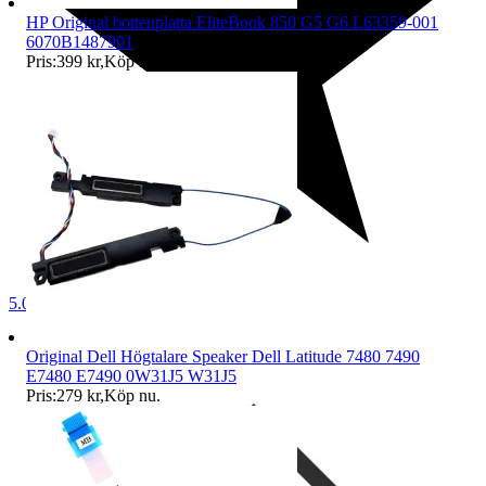
HP Original bottenplatta EliteBook 850 G5 G6 L63359-001
6070B1487901
Pris:
399 kr
,
Köp nu
.
5.0
Original Dell Högtalare Speaker Dell Latitude 7480 7490
E7480 E7490 0W31J5 W31J5
Pris:
279 kr
,
Köp nu
.