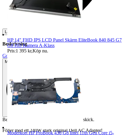
Lagerstatus
Fler än 10
HP 14" FHD IPS LCD Panel Skärm EliteBook 840 845 G7
Beskrivning
G8 HD Kamera A-Klass
Pris:
1 395 kr
,
Köp nu
.
Gott använt skick
Mindre tecken på användning
Begagnad Dell Dock WD19 i mycket fint skick.
Följer med ett 240W stark original Dell AC Adapter!
Moderkort HP ProBook 430 G8 Intel 11th Gen Core i5-