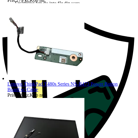
Pris:
279 kr
,
Köp nu
.
Ersättning om du inte får din vara
Lenovo ThinkPad T480s Series NS-B473 Power Button
Board w/ Cable
Pris:
139 kr
,
Köp nu
.