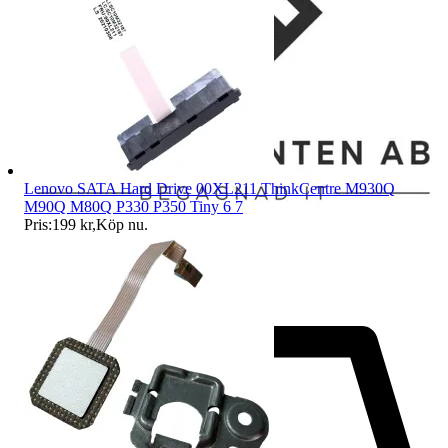
Lenovo SATA Hard Drive 00XL211 ThinkCentre M930Q
M90Q M80Q P330 P350 Tiny 6 7
Pris:
199 kr
,
Köp nu
.