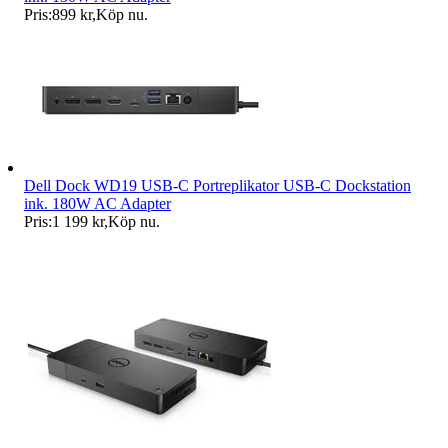
Pris:
899 kr
,
Köp nu
.
Dell Dock WD19 USB-C Portreplikator USB-C Dockstation
ink. 180W AC Adapter
Pris:
1 199 kr
,
Köp nu
.