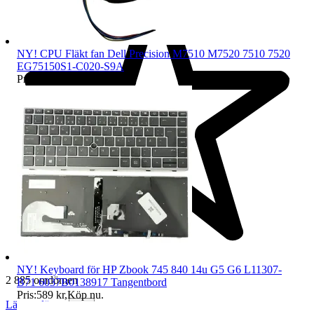
NY! CPU Fläkt fan Dell Precision M7510 M7520 7510 7520
EG75150S1-C020-S9A
Pris:
379 kr
,
Köp nu
.
NY! Keyboard för HP Zbook 745 840 14u G5 G6 L11307-
2 885 omdömen
B71 6037B0138917 Tangentbord
Pris:
589 kr
,
Köp nu
.
Läs omdömen
Följ