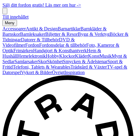
Sälj ditt fordon gratis! Läs mer om hur ->
Till innehållet
Meny
Accessoarer
Antikt & Design
Barnartiklar
Barnkläder &
Barnskor
Barnleksaker
Biljetter & Resor
Bygg & Verktyg
Böcker &
Tidningar
Datorer & Tillbehör
DVD &
Videofilmer
Fordon
Fordonsdelar & tillbehör
Foto, Kameror &
Optik
Frimärken
Handgjort & Konsthantverk
Hem &
Hushåll
Hemelektronik
Hobby
Klockor
Kläder
Konst
Musik
Mynt &
Sedlar
Samlarsaker
Skor
Skönhet
Smycken & Ädelstenar
Sport &
Fritid
Telefoni, Tablets & Wearables
Trädgård & Växter
TV-spel &
Datorspel
Vykort & Bilder
Övrigt
Inspiration