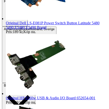
Frakt
59 kr DSV
Original Dell LS-E081P Power Switch Button Latitude 5480
5490 E5480 E5490 Board
Avhämtning
Bunkeflostrand, Sverige
Pris:
189 kr
,
Köp nu
.
Betalning
Via Tradera
Original HP 8560w USB & Audio I/O Board 652654-001
Pris:
249 kr
,
Köp nu
.