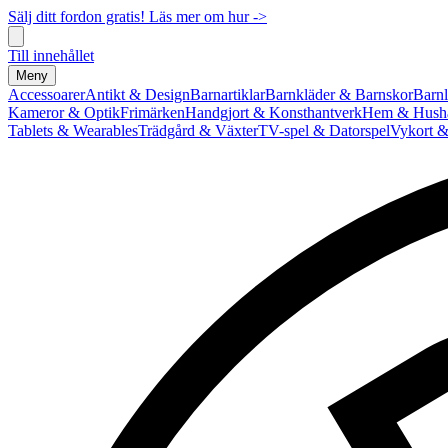
Sälj ditt fordon gratis! Läs mer om hur ->
Till innehållet
Meny
Accessoarer
Antikt & Design
Barnartiklar
Barnkläder & Barnskor
Barnl
Kameror & Optik
Frimärken
Handgjort & Konsthantverk
Hem & Hushå
Tablets & Wearables
Trädgård & Växter
TV-spel & Datorspel
Vykort &