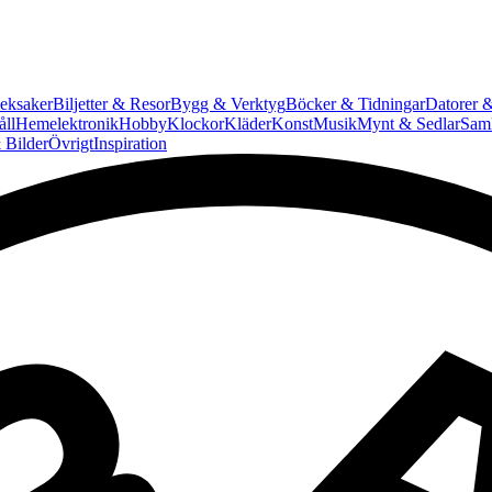
eksaker
Biljetter & Resor
Bygg & Verktyg
Böcker & Tidningar
Datorer &
ll
Hemelektronik
Hobby
Klockor
Kläder
Konst
Musik
Mynt & Sedlar
Saml
 Bilder
Övrigt
Inspiration