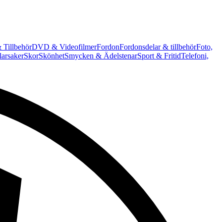
 Tillbehör
DVD & Videofilmer
Fordon
Fordonsdelar & tillbehör
Foto,
arsaker
Skor
Skönhet
Smycken & Ädelstenar
Sport & Fritid
Telefoni,