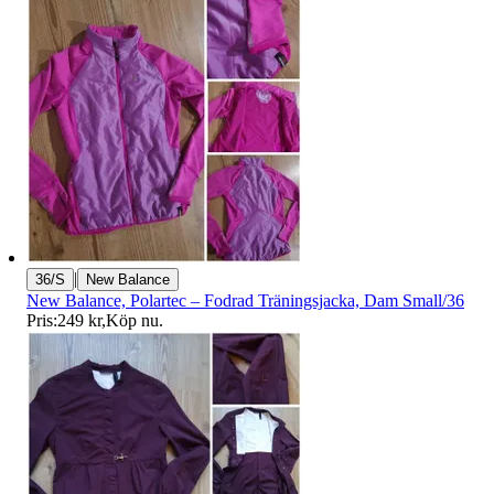
|
36/S
New Balance
New Balance, Polartec – Fodrad Träningsjacka, Dam Small/36
Pris:
249 kr
,
Köp nu
.