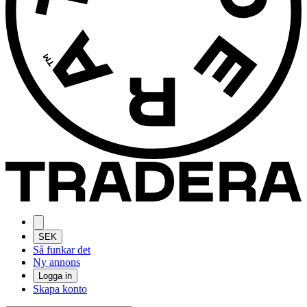
SEK
Så funkar det
Ny annons
Logga in
Skapa konto