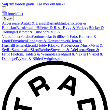
Sälj ditt fordon gratis! Läs mer om hur ->
Till innehållet
Meny
Accessoarer
Antikt & Design
Barnartiklar
Barnkläder &
Barnskor
Barnleksaker
Biljetter & Resor
Bygg & Verktyg
Böcker &
Tidningar
Datorer & Tillbehör
DVD &
Videofilmer
Fordon
Fordonsdelar & tillbehör
Foto, Kameror &
Optik
Frimärken
Handgjort & Konsthantverk
Hem &
Hushåll
Hemelektronik
Hobby
Klockor
Kläder
Konst
Musik
Mynt &
Sedlar
Samlarsaker
Skor
Skönhet
Smycken & Ädelstenar
Sport &
Fritid
Telefoni, Tablets & Wearables
Trädgård & Växter
TV-spel &
Datorspel
Vykort & Bilder
Övrigt
Inspiration