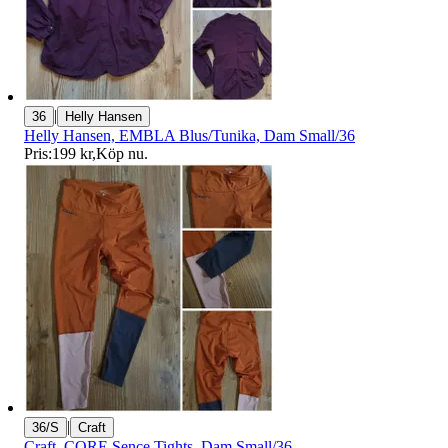
|
36
Helly Hansen
Helly Hansen, EMBLA Blus/Tunika, Dam Small/36
Pris:
199 kr
,
Köp nu
.
|
36/S
Craft
Craft, CORE Sence Tights, Dam Small/36