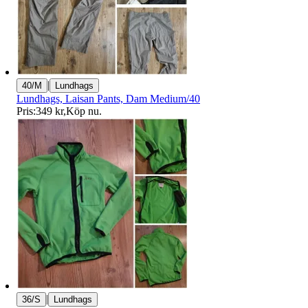
|
40/M
Lundhags
Lundhags, Laisan Pants, Dam Medium/40
Pris:
349 kr
,
Köp nu
.
|
36/S
Lundhags