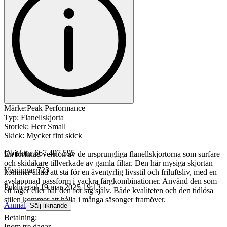
Märke:Peak Performance
Typ: Flanellskjorta
Storlek: Herr Small
Skick: Mycket fint skick
Objektnr
667 497 595
En förfinad version av de ursprungliga flanellskjortorna som surfare
och skidåkare tillverkade av gamla filtar. Den här mysiga skjortan
Visningar
723
kommer alltid att stå för en äventyrlig livsstil och friluftsliv, med en
avslappnad passform i vackra färgkombinationer. Använd den som
Publicerad
19 mar 2025 19:13
ett lager eller bär den för sig själv. Både kvaliteten och den tidlösa
stilen kommer att hålla i många säsonger framöver.
Anmäl
Sälj liknande
Betalning:
Inom tre dagar.