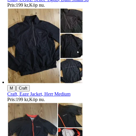
Pris:
199 kr
,
Köp nu
.
|
M
Craft
Craft, Eaze Jacket, Herr Medium
Pris:
199 kr
,
Köp nu
.