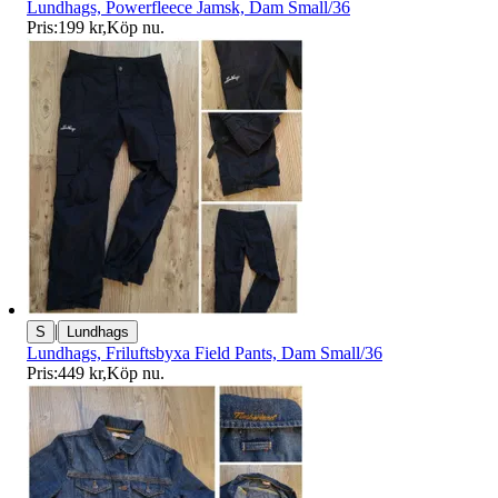
Lundhags, Powerfleece Jamsk, Dam Small/36
Pris:
199 kr
,
Köp nu
.
|
S
Lundhags
Lundhags, Friluftsbyxa Field Pants, Dam Small/36
Pris:
449 kr
,
Köp nu
.