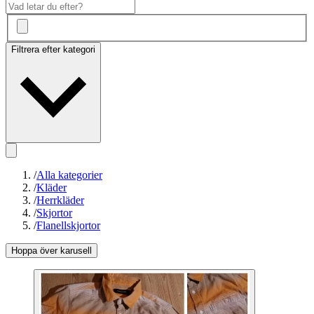
Filtrera efter kategori
/
Alla kategorier
/
Kläder
/
Herrkläder
/
Skjortor
/
Flanellskjortor
Hoppa över karusell