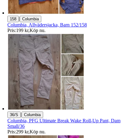
|
158
Columbia
Columbia, Allvädersjacka, Barn 152/158
Pris:
199 kr
,
Köp nu
.
|
36/S
Columbia
Columbia, PFG Ultimate Break Wake Roll-Up Pant, Dam
Small/36
Pris:
299 kr
,
Köp nu
.