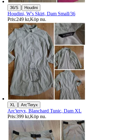
|
36/S
Houdini
Houdini, W's Skirt, Dam Small/36
Pris:
249 kr
,
Köp nu
.
|
XL
Arc'Teryx
Arc'teryx, Blanchard Tunic, Dam XL
Pris:
399 kr
,
Köp nu
.