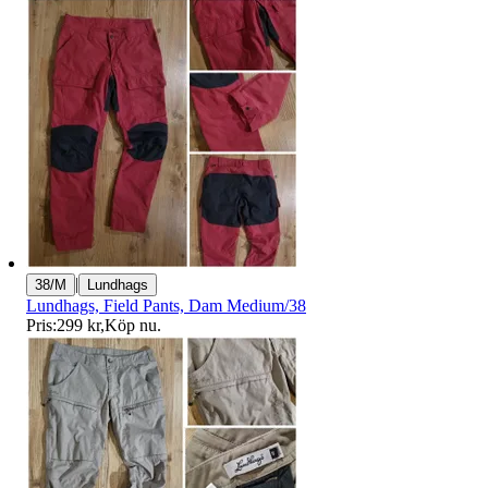
|
38/M
Lundhags
Lundhags, Field Pants, Dam Medium/38
Pris:
299 kr
,
Köp nu
.