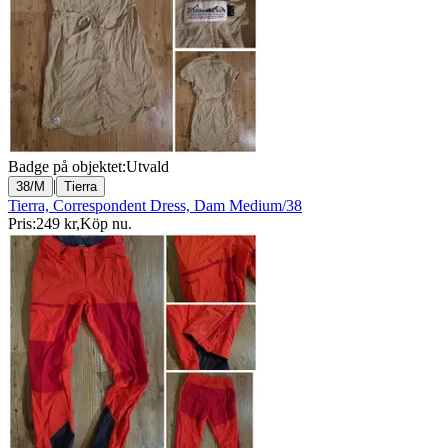
Badge på objektet:
Utvald
|
38/M
Tierra
Tierra, Correspondent Dress, Dam Medium/38
Pris:
249 kr
,
Köp nu
.