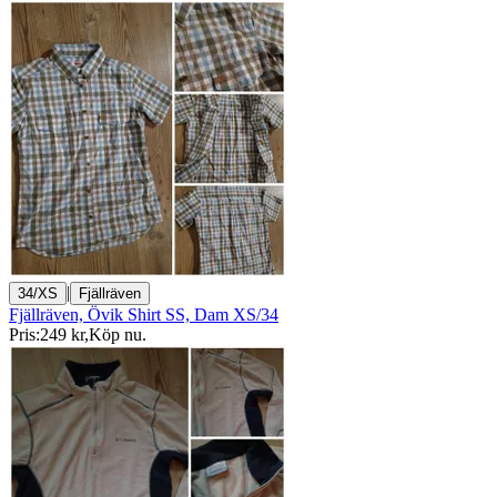
|
34/XS
Fjällräven
Fjällräven, Övik Shirt SS, Dam XS/34
Pris:
249 kr
,
Köp nu
.