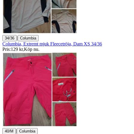
|
34/36
Columbia
Columbia, Extremt mjuk Fleecetröja, Dam XS 34/36
Pris:
129 kr
,
Köp nu
.
|
40/M
Columbia