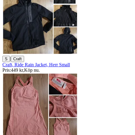
|
S
Craft
Craft, Ride Rain Jacket, Herr Small
Pris:
449 kr
,
Köp nu
.