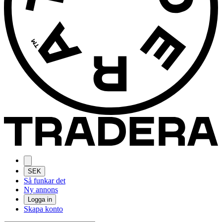
SEK
Så funkar det
Ny annons
Logga in
Skapa konto