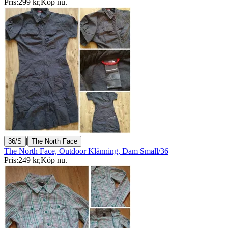
Pris:
299 kr
,
Köp nu
.
|
36/S
The North Face
The North Face, Outdoor Klänning, Dam Small/36
Pris:
249 kr
,
Köp nu
.