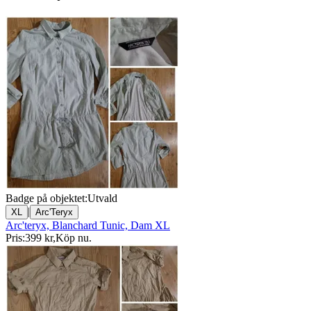
Badge på objektet:
Utvald
|
XL
Arc'Teryx
Arc'teryx, Blanchard Tunic, Dam XL
Pris:
399 kr
,
Köp nu
.