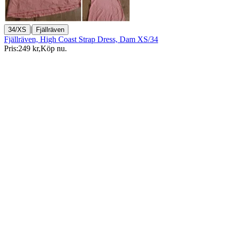
|
34/XS
Fjällräven
Fjällräven, High Coast Strap Dress, Dam XS/34
Pris:
249 kr
,
Köp nu
.