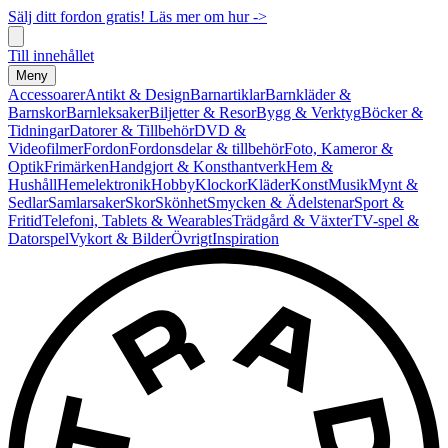
Sälj ditt fordon gratis! Läs mer om hur ->
Till innehållet
Meny
Accessoarer
Antikt & Design
Barnartiklar
Barnkläder &
Barnskor
Barnleksaker
Biljetter & Resor
Bygg & Verktyg
Böcker &
Tidningar
Datorer & Tillbehör
DVD &
Videofilmer
Fordon
Fordonsdelar & tillbehör
Foto, Kameror &
Optik
Frimärken
Handgjort & Konsthantverk
Hem &
Hushåll
Hemelektronik
Hobby
Klockor
Kläder
Konst
Musik
Mynt &
Sedlar
Samlarsaker
Skor
Skönhet
Smycken & Ädelstenar
Sport &
Fritid
Telefoni, Tablets & Wearables
Trädgård & Växter
TV-spel &
Datorspel
Vykort & Bilder
Övrigt
Inspiration