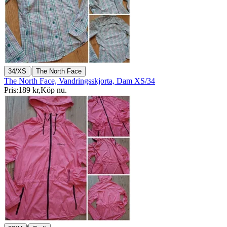
|
34/XS
The North Face
The North Face, Vandringsskjorta, Dam XS/34
Pris:
189 kr
,
Köp nu
.