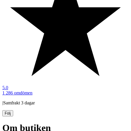
5.0
1 286 omdömen
|
Samfrakt
3 dagar
Följ
Om butiken