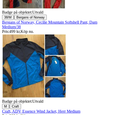
Badge på objektet:
Utvald
|
38/M
Bergans of Norway
Bergans of Norway, Cecilie Mountain Softshell Pant, Dam
Medium/38
Pris:
499 kr
,
Köp nu
.
Badge på objektet:
Utvald
|
M
Craft
Craft, ADV Essence Wind Jacket, Herr Medium