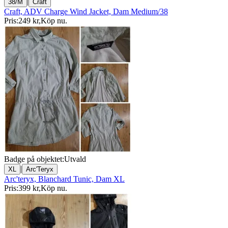
|
38/M
Craft
Craft, ADV Charge Wind Jacket, Dam Medium/38
Pris:
249 kr
,
Köp nu
.
Badge på objektet:
Utvald
|
XL
Arc'Teryx
Arc'teryx, Blanchard Tunic, Dam XL
Pris:
399 kr
,
Köp nu
.