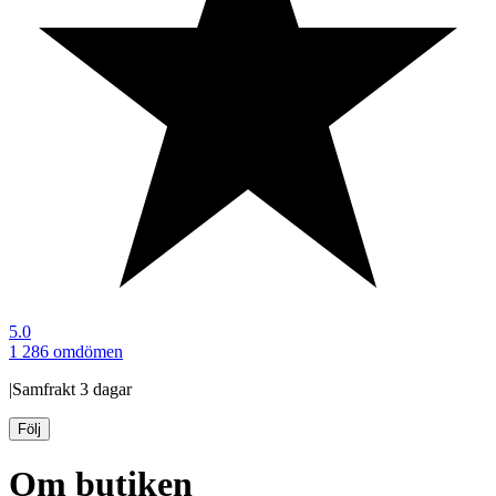
5.0
1 286 omdömen
|
Samfrakt
3 dagar
Följ
Om butiken