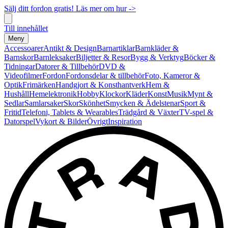
Sälj ditt fordon gratis! Läs mer om hur ->
Till innehållet
Meny
Accessoarer
Antikt & Design
Barnartiklar
Barnkläder &
Barnskor
Barnleksaker
Biljetter & Resor
Bygg & Verktyg
Böcker &
Tidningar
Datorer & Tillbehör
DVD &
Videofilmer
Fordon
Fordonsdelar & tillbehör
Foto, Kameror &
Optik
Frimärken
Handgjort & Konsthantverk
Hem &
Hushåll
Hemelektronik
Hobby
Klockor
Kläder
Konst
Musik
Mynt &
Sedlar
Samlarsaker
Skor
Skönhet
Smycken & Ädelstenar
Sport &
Fritid
Telefoni, Tablets & Wearables
Trädgård & Växter
TV-spel &
Datorspel
Vykort & Bilder
Övrigt
Inspiration