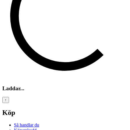
Laddar...
↑
Köp
Så handlar du