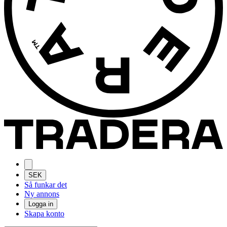
SEK
Så funkar det
Ny annons
Logga in
Skapa konto