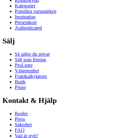
Köparskydd
Kategorier
Populära varumärken
Inspiration
Presentkort
Authenticated
Sälj
Så säljer du privat
Sälj som företag
ProLister
Välgörenhet
Fraktkalkylatorn
Butik
Priser
Kontakt & Hjälp
Regler
Press
Säkerhet
FAQ
Vad är nytt?