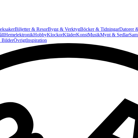
eksaker
Biljetter & Resor
Bygg & Verktyg
Böcker & Tidningar
Datorer &
ll
Hemelektronik
Hobby
Klockor
Kläder
Konst
Musik
Mynt & Sedlar
Saml
 Bilder
Övrigt
Inspiration