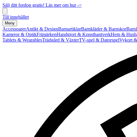
Sälj ditt fordon gratis! Läs mer om hur ->
Till innehållet
Meny
Accessoarer
Antikt & Design
Barnartiklar
Barnkläder & Barnskor
Barnl
Kameror & Optik
Frimärken
Handgjort & Konsthantverk
Hem & Hushå
Tablets & Wearables
Trädgård & Växter
TV-spel & Datorspel
Vykort &