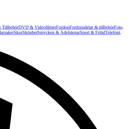
 Tillbehör
DVD & Videofilmer
Fordon
Fordonsdelar & tillbehör
Foto,
arsaker
Skor
Skönhet
Smycken & Ädelstenar
Sport & Fritid
Telefoni,