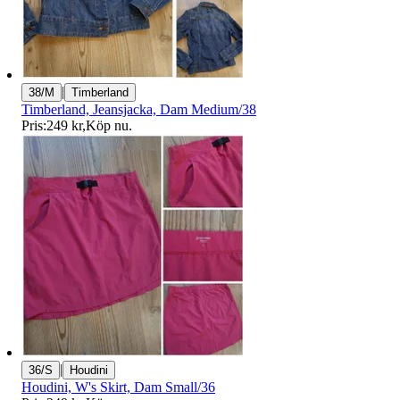
|
38/M
Timberland
Timberland, Jeansjacka, Dam Medium/38
Pris:
249 kr
,
Köp nu
.
|
36/S
Houdini
Houdini, W's Skirt, Dam Small/36