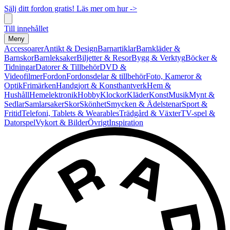
Sälj ditt fordon gratis! Läs mer om hur ->
Till innehållet
Meny
Accessoarer
Antikt & Design
Barnartiklar
Barnkläder &
Barnskor
Barnleksaker
Biljetter & Resor
Bygg & Verktyg
Böcker &
Tidningar
Datorer & Tillbehör
DVD &
Videofilmer
Fordon
Fordonsdelar & tillbehör
Foto, Kameror &
Optik
Frimärken
Handgjort & Konsthantverk
Hem &
Hushåll
Hemelektronik
Hobby
Klockor
Kläder
Konst
Musik
Mynt &
Sedlar
Samlarsaker
Skor
Skönhet
Smycken & Ädelstenar
Sport &
Fritid
Telefoni, Tablets & Wearables
Trädgård & Växter
TV-spel &
Datorspel
Vykort & Bilder
Övrigt
Inspiration