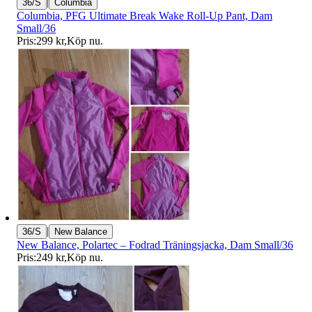
|
36/S
Columbia
Columbia, PFG Ultimate Break Wake Roll-Up Pant, Dam
Small/36
Pris:
299 kr
,
Köp nu
.
|
36/S
New Balance
New Balance, Polartec – Fodrad Träningsjacka, Dam Small/36
Pris:
249 kr
,
Köp nu
.