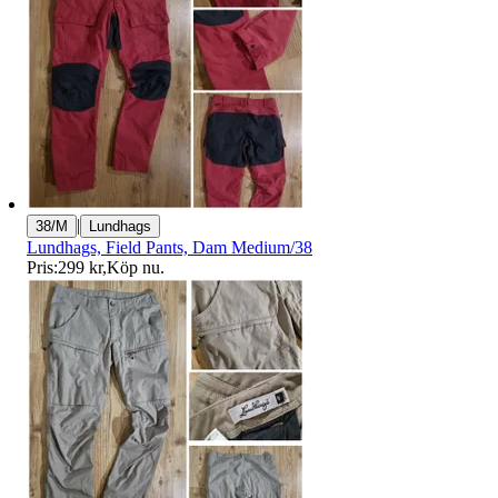
|
38/M
Lundhags
Lundhags, Field Pants, Dam Medium/38
Pris:
299 kr
,
Köp nu
.