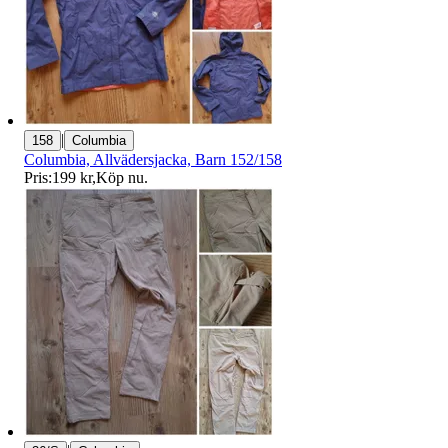
|
158
Columbia
Columbia, Allvädersjacka, Barn 152/158
Pris:
199 kr
,
Köp nu
.