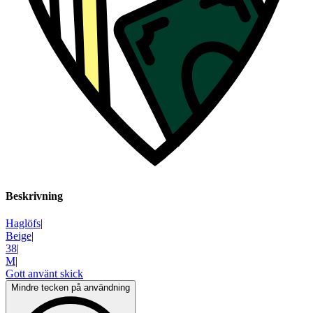
Beskrivning
Haglöfs
|
Beige
|
38
|
M
|
Gott använt skick
Mindre tecken på användning