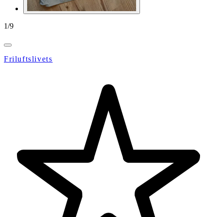
1
/
9
Friluftslivets