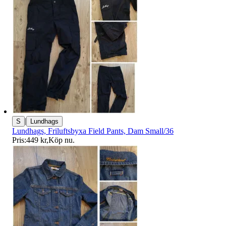
|
S
Lundhags
Lundhags, Friluftsbyxa Field Pants, Dam Small/36
Pris:
449 kr
,
Köp nu
.