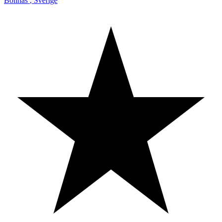
Bollnäs
,
Sverige