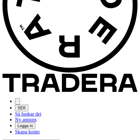
SEK
Så funkar det
Ny annons
Logga in
Skapa konto