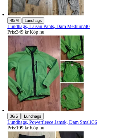
|
40/M
Lundhags
Lundhags, Laisan Pants, Dam Medium/40
Pris:
349 kr
,
Köp nu
.
|
36/S
Lundhags
Lundhags, Powerfleece Jamsk, Dam Small/36
Pris:
199 kr
,
Köp nu
.