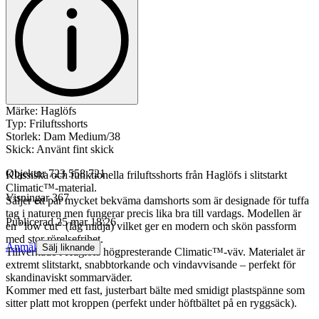
Märke: Haglöfs
Typ: Friluftsshorts
Storlek: Dam Medium/38
Skick: Använt fint skick
Objektnr
723 558 721
Klassiska och funktionella friluftsshorts från Haglöfs i slitstarkt
Climatic™-material.
Visningar
367
Säljer ett par mycket bekväma damshorts som är designade för tuffa
tag i naturen men fungerar precis lika bra till vardags. Modellen är
Publicerad
25 mar 18:26
en "low cut" (låg midja) vilket ger en modern och skön passform
med stor rörelsefrihet.
Anmäl
Sälj liknande
Tillverkade i Haglöfs högpresterande Climatic™-väv. Materialet är
extremt slitstarkt, snabbtorkande och vindavvisande – perfekt för
skandinaviskt sommarväder.
Kommer med ett fast, justerbart bälte med smidigt plastspänne som
sitter platt mot kroppen (perfekt under höftbältet på en ryggsäck).