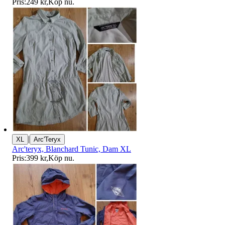
Pris:
249 kr
,
Köp nu
.
|
XL
Arc'Teryx
Arc'teryx, Blanchard Tunic, Dam XL
Pris:
399 kr
,
Köp nu
.