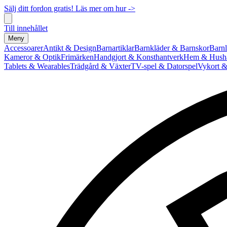
Sälj ditt fordon gratis! Läs mer om hur ->
Till innehållet
Meny
Accessoarer
Antikt & Design
Barnartiklar
Barnkläder & Barnskor
Barnl
Kameror & Optik
Frimärken
Handgjort & Konsthantverk
Hem & Hushå
Tablets & Wearables
Trädgård & Växter
TV-spel & Datorspel
Vykort &