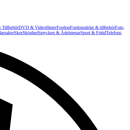
 Tillbehör
DVD & Videofilmer
Fordon
Fordonsdelar & tillbehör
Foto,
arsaker
Skor
Skönhet
Smycken & Ädelstenar
Sport & Fritid
Telefoni,