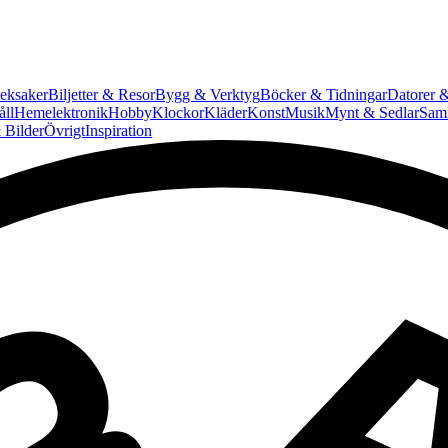
eksaker
Biljetter & Resor
Bygg & Verktyg
Böcker & Tidningar
Datorer &
ll
Hemelektronik
Hobby
Klockor
Kläder
Konst
Musik
Mynt & Sedlar
Saml
 Bilder
Övrigt
Inspiration