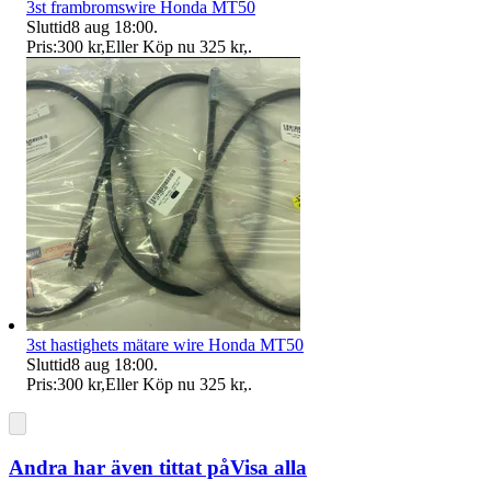
3st frambromswire Honda MT50
Sluttid
8 aug 18:00
.
Pris:
300 kr
,
Eller Köp nu
325 kr
,
.
3st hastighets mätare wire Honda MT50
Sluttid
8 aug 18:00
.
Pris:
300 kr
,
Eller Köp nu
325 kr
,
.
Andra har även tittat på
Visa alla