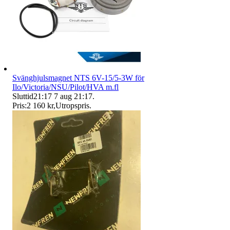
Svänghjulsmagnet NTS 6V-15/5-3W för
Ilo/Victoria/NSU/Pilot/HVA m.fl
Sluttid
21:17
7 aug 21:17
.
Pris:
2 160 kr
,
Utropspris
.