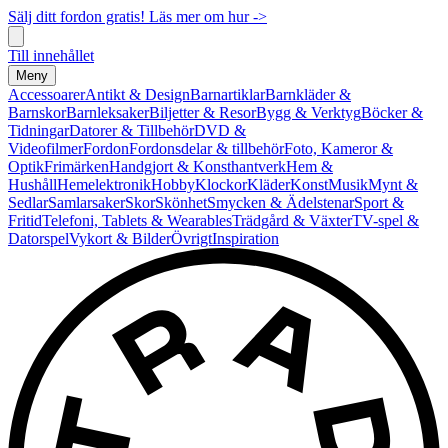
Sälj ditt fordon gratis! Läs mer om hur ->
Till innehållet
Meny
Accessoarer
Antikt & Design
Barnartiklar
Barnkläder &
Barnskor
Barnleksaker
Biljetter & Resor
Bygg & Verktyg
Böcker &
Tidningar
Datorer & Tillbehör
DVD &
Videofilmer
Fordon
Fordonsdelar & tillbehör
Foto, Kameror &
Optik
Frimärken
Handgjort & Konsthantverk
Hem &
Hushåll
Hemelektronik
Hobby
Klockor
Kläder
Konst
Musik
Mynt &
Sedlar
Samlarsaker
Skor
Skönhet
Smycken & Ädelstenar
Sport &
Fritid
Telefoni, Tablets & Wearables
Trädgård & Växter
TV-spel &
Datorspel
Vykort & Bilder
Övrigt
Inspiration