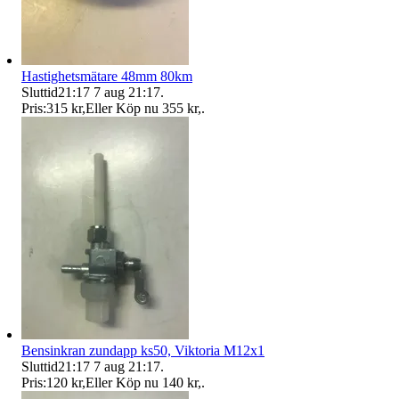
Hastighetsmätare 48mm 80km
Sluttid
21:17
7 aug 21:17
.
Pris:
315 kr
,
Eller Köp nu
355 kr
,
.
Bensinkran zundapp ks50, Viktoria M12x1
Sluttid
21:17
7 aug 21:17
.
Pris:
120 kr
,
Eller Köp nu
140 kr
,
.