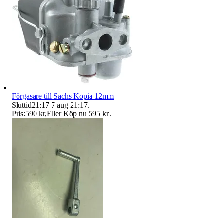
Förgasare till Sachs Kopia 12mm
Sluttid
21:17
7 aug 21:17
.
Pris:
590 kr
,
Eller Köp nu
595 kr
,
.