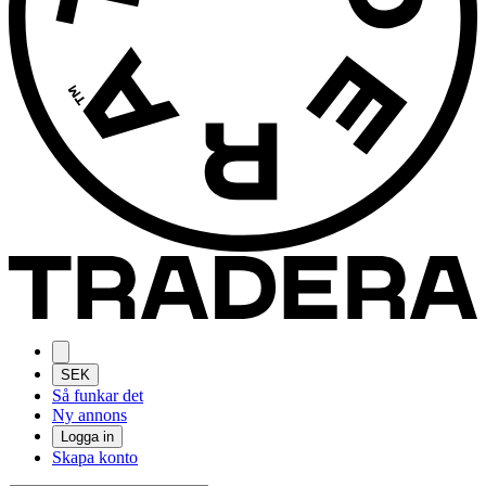
SEK
Så funkar det
Ny annons
Logga in
Skapa konto