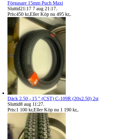
Förgasare 15mm Puch Maxi
Sluttid
21:17
7 aug 21:17
.
Pris:
450 kr
,
Eller Köp nu
495 kr
,
.
Däck 2.50 - 15 " (CST) C-109R (20x2.50) 2st
Sluttid
8 aug 11:27
.
Pris:
1 100 kr
,
Eller Köp nu
1 190 kr
,
.