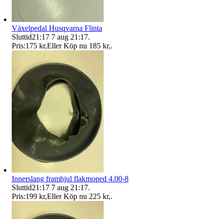
Växelpedal Husqvarna Flinta
Sluttid
21:17
7 aug 21:17
.
Pris:
175 kr
,
Eller Köp nu
185 kr
,
.
Innerslang framhjul flakmoped 4.00-8
Sluttid
21:17
7 aug 21:17
.
Pris:
199 kr
,
Eller Köp nu
225 kr
,
.