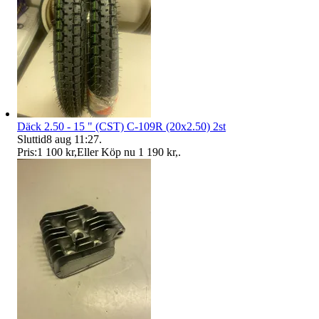
Däck 2.50 - 15 " (CST) C-109R (20x2.50) 2st
Sluttid
8 aug 11:27
.
Pris:
1 100 kr
,
Eller Köp nu
1 190 kr
,
.