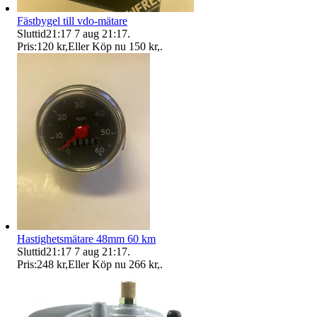
Fästbygel till vdo-mätare
Sluttid
21:17
7 aug 21:17
.
Pris:
120 kr
,
Eller Köp nu
150 kr
,
.
Hastighetsmätare 48mm 60 km
Sluttid
21:17
7 aug 21:17
.
Pris:
248 kr
,
Eller Köp nu
266 kr
,
.