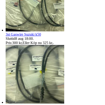
3st Gaswire Suzuki k50
Sluttid
8 aug 18:00
.
Pris:
300 kr
,
Eller Köp nu
325 kr
,
.