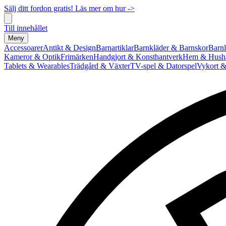
Sälj ditt fordon gratis! Läs mer om hur ->
Till innehållet
Meny
Accessoarer
Antikt & Design
Barnartiklar
Barnkläder & Barnskor
Barnl
Kameror & Optik
Frimärken
Handgjort & Konsthantverk
Hem & Hushå
Tablets & Wearables
Trädgård & Växter
TV-spel & Datorspel
Vykort &