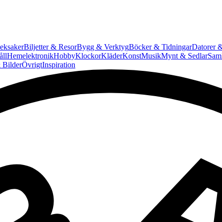
eksaker
Biljetter & Resor
Bygg & Verktyg
Böcker & Tidningar
Datorer &
ll
Hemelektronik
Hobby
Klockor
Kläder
Konst
Musik
Mynt & Sedlar
Saml
 Bilder
Övrigt
Inspiration