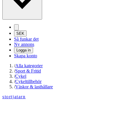
SEK
Så funkar det
Ny annons
Logga in
Skapa konto
/
Alla kategorier
/
Sport & Fritid
/
Cykel
/
Cykeltillbehör
/
Väskor & lasthållare
stortjatarn