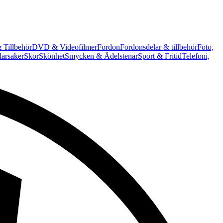
 Tillbehör
DVD & Videofilmer
Fordon
Fordonsdelar & tillbehör
Foto,
arsaker
Skor
Skönhet
Smycken & Ädelstenar
Sport & Fritid
Telefoni,