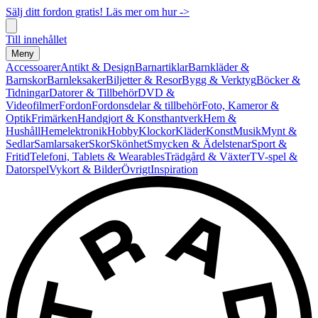
Sälj ditt fordon gratis! Läs mer om hur ->
Till innehållet
Meny
Accessoarer
Antikt & Design
Barnartiklar
Barnkläder &
Barnskor
Barnleksaker
Biljetter & Resor
Bygg & Verktyg
Böcker &
Tidningar
Datorer & Tillbehör
DVD &
Videofilmer
Fordon
Fordonsdelar & tillbehör
Foto, Kameror &
Optik
Frimärken
Handgjort & Konsthantverk
Hem &
Hushåll
Hemelektronik
Hobby
Klockor
Kläder
Konst
Musik
Mynt &
Sedlar
Samlarsaker
Skor
Skönhet
Smycken & Ädelstenar
Sport &
Fritid
Telefoni, Tablets & Wearables
Trädgård & Växter
TV-spel &
Datorspel
Vykort & Bilder
Övrigt
Inspiration