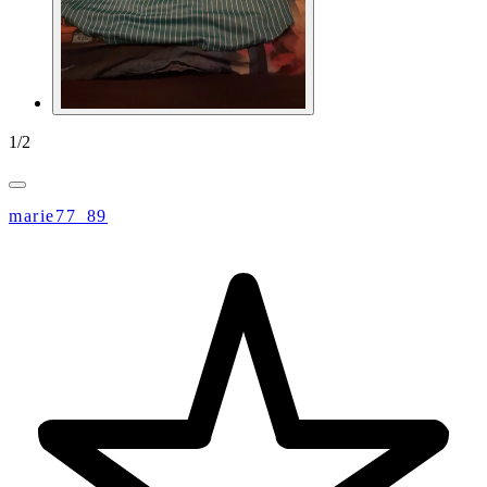
1
/
2
marie77_89