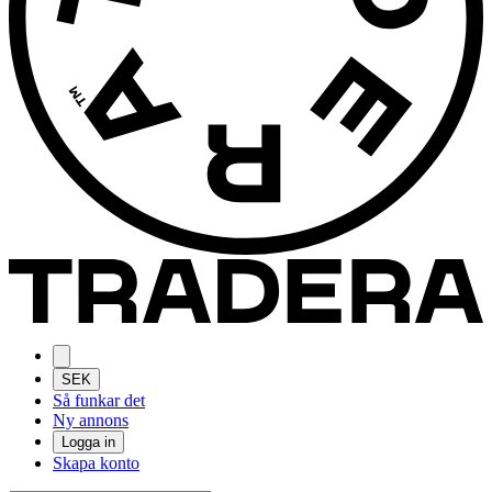
SEK
Så funkar det
Ny annons
Logga in
Skapa konto