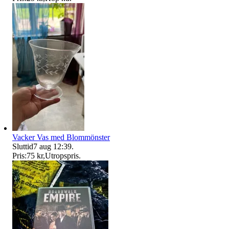
Vacker Vas med Blommönster
Sluttid
7 aug 12:39
.
Pris:
75 kr
,
Utropspris
.