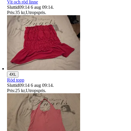
Vit och röd linne
Sluttid
09:14
6 aug 09:14
.
Pris:
35 kr
,
Utropspris
.
4XL
Röd topp
Sluttid
09:14
6 aug 09:14
.
Pris:
25 kr
,
Utropspris
.