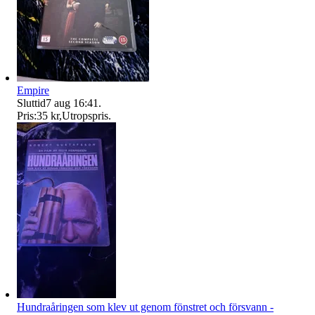
Empire
Sluttid
7 aug 16:41
.
Pris:
35 kr
,
Utropspris
.
Hundraåringen som klev ut genom fönstret och försvann -