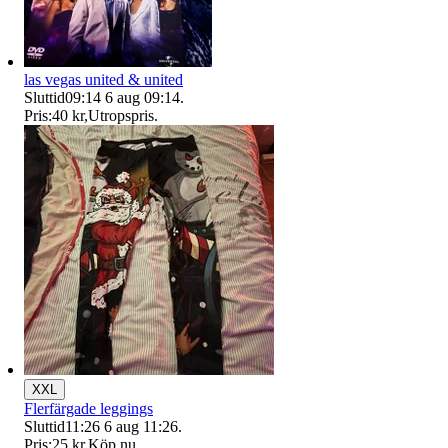
las vegas united & united
Sluttid
09:14
6 aug 09:14
.
Pris:
40 kr
,
Utropspris
.
XXL
Flerfärgade leggings
Sluttid
11:26
6 aug 11:26
.
Pris:
25 kr
,
Köp nu
.