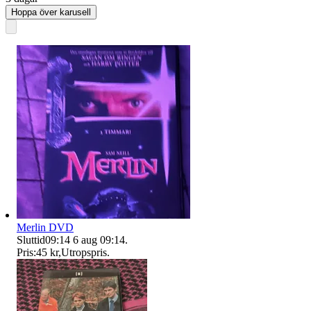
Hoppa över karusell
Merlin DVD
Sluttid
09:14
6 aug 09:14
.
Pris:
45 kr
,
Utropspris
.