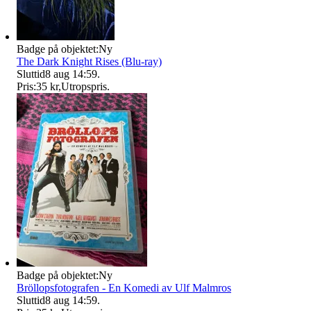
Badge på objektet:
Ny
The Dark Knight Rises (Blu-ray)
Sluttid
8 aug 14:59
.
Pris:
35 kr
,
Utropspris
.
Badge på objektet:
Ny
Bröllopsfotografen - En Komedi av Ulf Malmros
Sluttid
8 aug 14:59
.