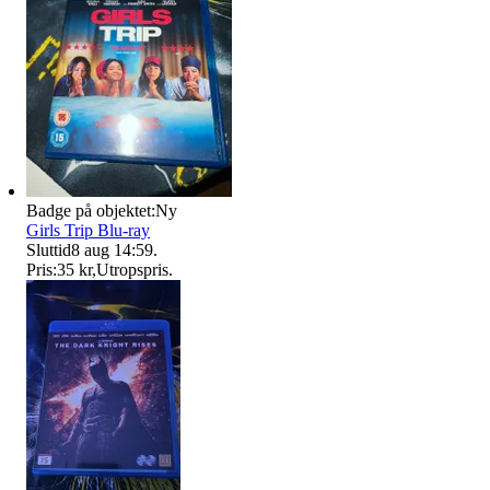
Badge på objektet:
Ny
Girls Trip Blu-ray
Sluttid
8 aug 14:59
.
Pris:
35 kr
,
Utropspris
.