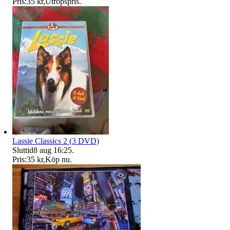
Pris:
35 kr
,
Utropspris
.
Lassie Classics 2 (3 DVD)
Sluttid
8 aug 16:25
.
Pris:
35 kr
,
Köp nu
.