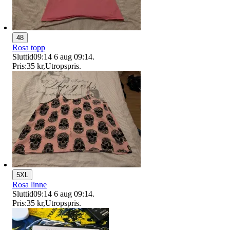
48
Rosa topp
Sluttid
09:14
6 aug 09:14
.
Pris:
35 kr
,
Utropspris
.
5XL
Rosa linne
Sluttid
09:14
6 aug 09:14
.
Pris:
35 kr
,
Utropspris
.