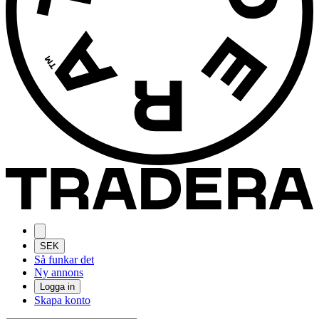
SEK
Så funkar det
Ny annons
Logga in
Skapa konto