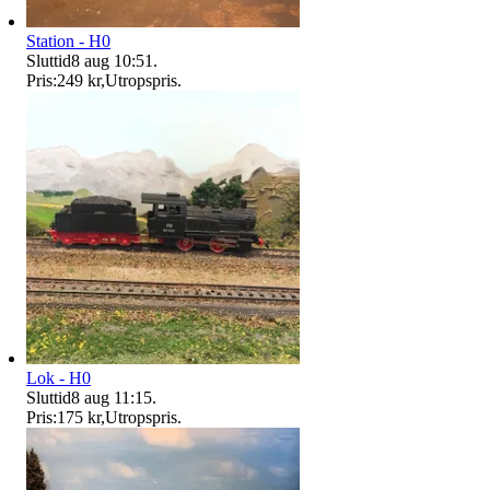
Station - H0
Sluttid
8 aug 10:51
.
Pris:
249 kr
,
Utropspris
.
Lok - H0
Sluttid
8 aug 11:15
.
Pris:
175 kr
,
Utropspris
.