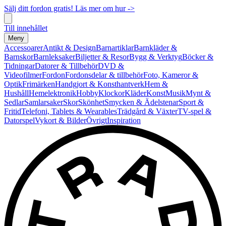
Sälj ditt fordon gratis! Läs mer om hur ->
Till innehållet
Meny
Accessoarer
Antikt & Design
Barnartiklar
Barnkläder &
Barnskor
Barnleksaker
Biljetter & Resor
Bygg & Verktyg
Böcker &
Tidningar
Datorer & Tillbehör
DVD &
Videofilmer
Fordon
Fordonsdelar & tillbehör
Foto, Kameror &
Optik
Frimärken
Handgjort & Konsthantverk
Hem &
Hushåll
Hemelektronik
Hobby
Klockor
Kläder
Konst
Musik
Mynt &
Sedlar
Samlarsaker
Skor
Skönhet
Smycken & Ädelstenar
Sport &
Fritid
Telefoni, Tablets & Wearables
Trädgård & Växter
TV-spel &
Datorspel
Vykort & Bilder
Övrigt
Inspiration