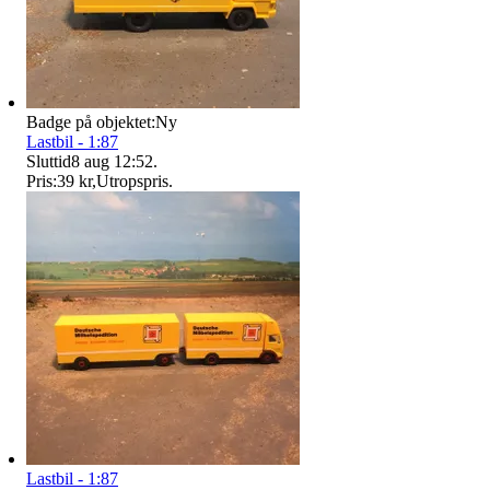
Badge på objektet:
Ny
Lastbil - 1:87
Sluttid
8 aug 12:52
.
Pris:
39 kr
,
Utropspris
.
Lastbil - 1:87