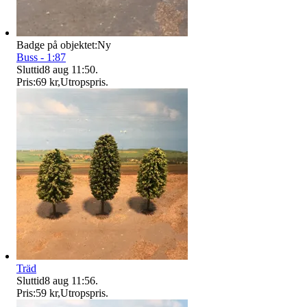
Badge på objektet:
Ny
Buss - 1:87
Sluttid
8 aug 11:50
.
Pris:
69 kr
,
Utropspris
.
Träd
Sluttid
8 aug 11:56
.
Pris:
59 kr
,
Utropspris
.