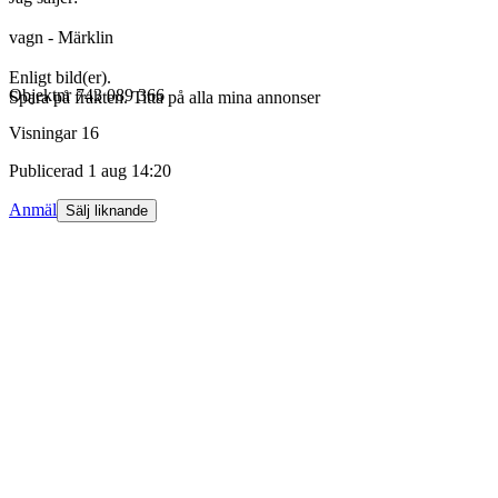
vagn - Märklin
Enligt bild(er).
Objektnr
743 089 366
Spara på frakten. Titta på alla mina annonser
Visningar
16
Publicerad
1 aug 14:20
Anmäl
Sälj liknande