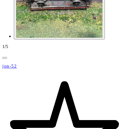
1
/
5
jon-52