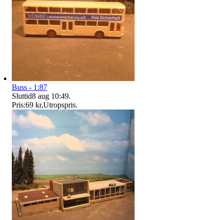
Buss - 1:87
Sluttid
8 aug 10:49
.
Pris:
69 kr
,
Utropspris
.