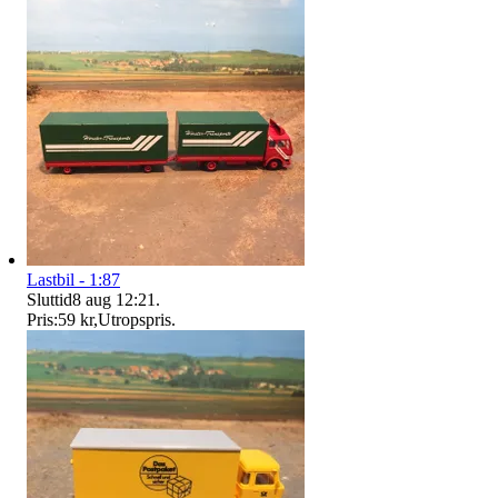
Lastbil - 1:87
Sluttid
8 aug 12:21
.
Pris:
59 kr
,
Utropspris
.