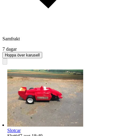
Samfrakt
7 dagar
Hoppa över karusell
Slotcar
Sluttid
7 aug 18:49
.