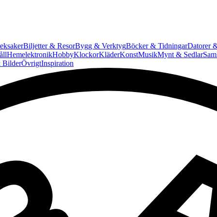
eksaker
Biljetter & Resor
Bygg & Verktyg
Böcker & Tidningar
Datorer &
ll
Hemelektronik
Hobby
Klockor
Kläder
Konst
Musik
Mynt & Sedlar
Saml
 Bilder
Övrigt
Inspiration