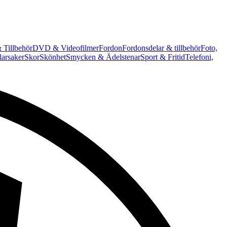
 Tillbehör
DVD & Videofilmer
Fordon
Fordonsdelar & tillbehör
Foto,
arsaker
Skor
Skönhet
Smycken & Ädelstenar
Sport & Fritid
Telefoni,