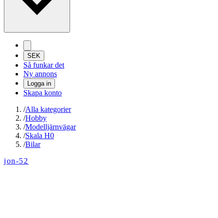
SEK
Så funkar det
Ny annons
Logga in
Skapa konto
/
Alla kategorier
/
Hobby
/
Modelljärnvägar
/
Skala H0
/
Bilar
jon-52