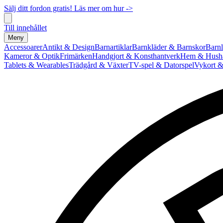
Sälj ditt fordon gratis! Läs mer om hur ->
Till innehållet
Meny
Accessoarer
Antikt & Design
Barnartiklar
Barnkläder & Barnskor
Barnl
Kameror & Optik
Frimärken
Handgjort & Konsthantverk
Hem & Hushå
Tablets & Wearables
Trädgård & Växter
TV-spel & Datorspel
Vykort &