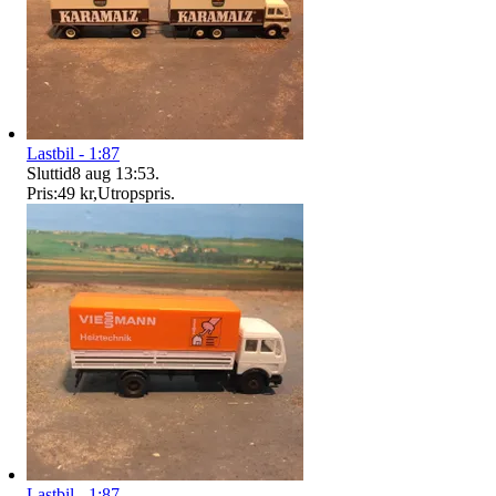
Lastbil - 1:87
Sluttid
8 aug 13:53
.
Pris:
49 kr
,
Utropspris
.
Lastbil - 1:87