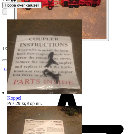
Hoppa över karusell
1
/
5
jon-52
Koppel
Pris:
29 kr
,
Köp nu
.