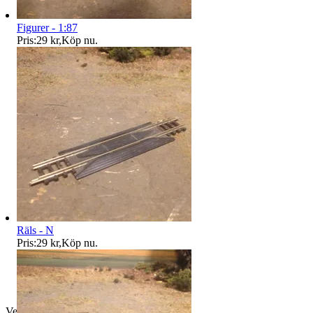
Figurer - 1:87
Pris:
29 kr
,
Köp nu
.
Räls - N
Pris:
29 kr
,
Köp nu
.
Verifierad