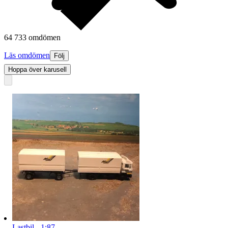
64 733 omdömen
Läs omdömen
Följ
Hoppa över karusell
Lastbil - 1:87