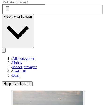
Filtrera efter kategori
/
Alla kategorier
/
Hobby
/
Modelljärnvägar
/
Skala H0
/
Bilar
Hoppa över karusell