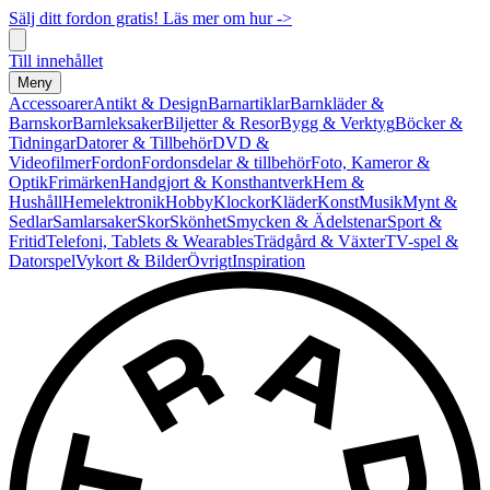
Sälj ditt fordon gratis! Läs mer om hur ->
Till innehållet
Meny
Accessoarer
Antikt & Design
Barnartiklar
Barnkläder &
Barnskor
Barnleksaker
Biljetter & Resor
Bygg & Verktyg
Böcker &
Tidningar
Datorer & Tillbehör
DVD &
Videofilmer
Fordon
Fordonsdelar & tillbehör
Foto, Kameror &
Optik
Frimärken
Handgjort & Konsthantverk
Hem &
Hushåll
Hemelektronik
Hobby
Klockor
Kläder
Konst
Musik
Mynt &
Sedlar
Samlarsaker
Skor
Skönhet
Smycken & Ädelstenar
Sport &
Fritid
Telefoni, Tablets & Wearables
Trädgård & Växter
TV-spel &
Datorspel
Vykort & Bilder
Övrigt
Inspiration