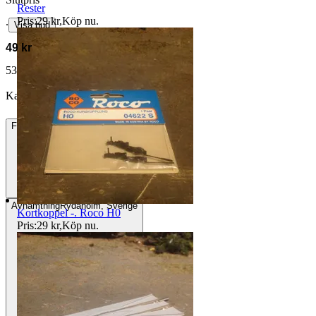
Rester
Pris:
29 kr
,
Köp nu
.
∙
Visa bud
49 kr
53 kr med köparskydd.
Läs mer
Kalle012 vann auktionen
Frakt
Från 49 kr
Avhämtning
Rydaholm, Sverige
Kortkoppel -. Roco H0
Pris:
29 kr
,
Köp nu
.