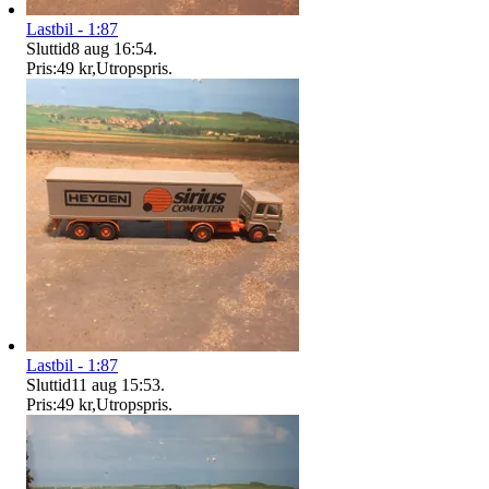
Lastbil - 1:87
Sluttid
8 aug 16:54
.
Pris:
49 kr
,
Utropspris
.
Lastbil - 1:87
Sluttid
11 aug 15:53
.
Pris:
49 kr
,
Utropspris
.