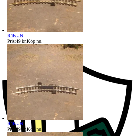
Räls - N
Pris:
49 kr
,
Köp nu
.
Ersättning om du inte får din vara
Räls - N
Pris:
49 kr
,
Köp nu
.