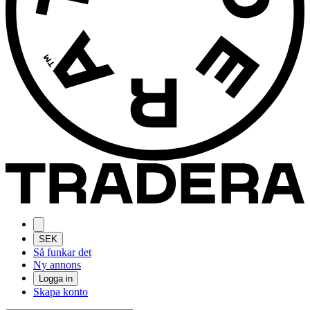
SEK
Så funkar det
Ny annons
Logga in
Skapa konto