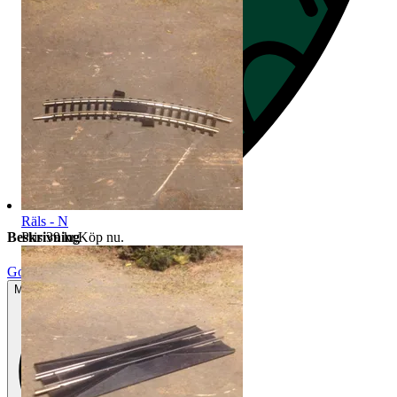
Räls - N
Pris:
39 kr
,
Köp nu
.
Beskrivning
Gott använt skick
Mindre tecken på användning