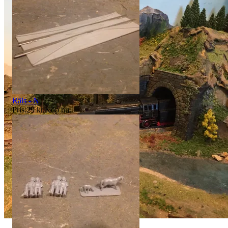
Räls - N
Pris:
29 kr
,
Köp nu
.