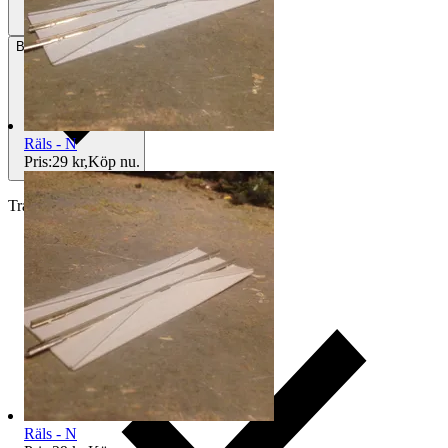
Betalning
Via Tradera
Räls - N
Pris:
29 kr
,
Köp nu
.
Traderas köparskydd
Räls - N