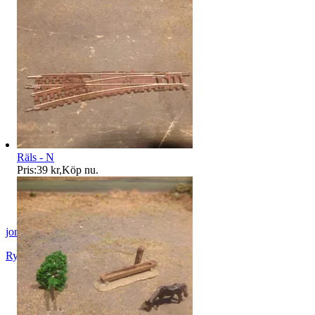
Räls - N
Pris:
39 kr
,
Köp nu
.
jon-52
Rydaholm
,
Sverige