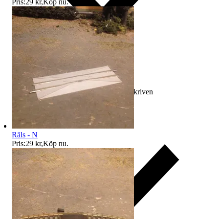
Pris:
29 kr
,
Köp nu
.
Ersättning om varan inte är som beskriven
Räls - N
Pris:
29 kr
,
Köp nu
.