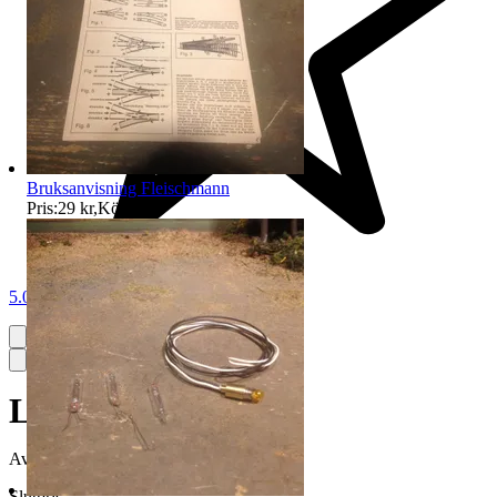
Bruksanvisning Fleischmann
Pris:
29 kr
,
Köp nu
.
5.0
Lastbil - 1:87
Avslutad
13 jun 10:25
Slutpris