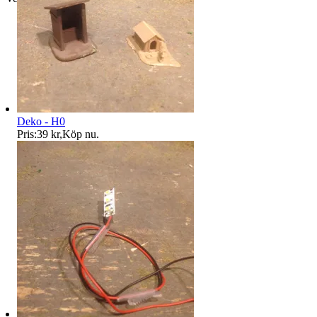
Deko - H0
Pris:
39 kr
,
Köp nu
.