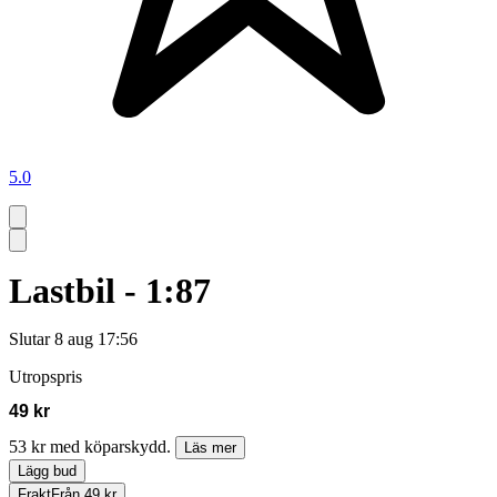
5.0
Lastbil - 1:87
Slutar
8 aug 17:56
Utropspris
49 kr
53 kr med köparskydd.
Läs mer
Lägg bud
Frakt
Från 49 kr