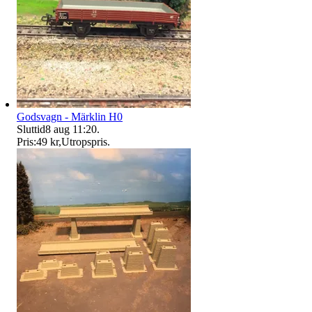
Godsvagn - Märklin H0
Sluttid
8 aug 11:20
.
Pris:
49 kr
,
Utropspris
.