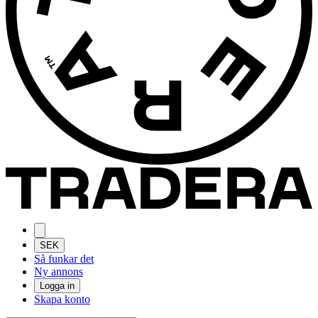
SEK
Så funkar det
Ny annons
Logga in
Skapa konto