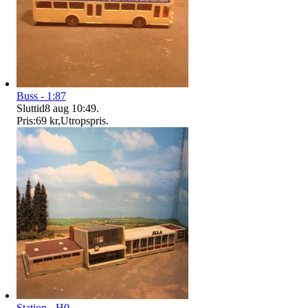
Buss - 1:87
Sluttid
8 aug 10:49
.
Pris:
69 kr
,
Utropspris
.
Station - H0