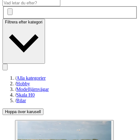
Filtrera efter kategori
/
Alla kategorier
/
Hobby
/
Modelljärnvägar
/
Skala H0
/
Bilar
Hoppa över karusell