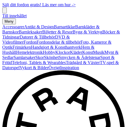
Sälj ditt fordon gratis! Läs mer om hur ->
Till innehållet
Meny
Accessoarer
Antikt & Design
Barnartiklar
Barnkläder &
Barnskor
Barnleksaker
Biljetter & Resor
Bygg & Verktyg
Böcker &
Tidningar
Datorer & Tillbehör
DVD &
Videofilmer
Fordon
Fordonsdelar & tillbehör
Foto, Kameror &
Optik
Frimärken
Handgjort & Konsthantverk
Hem &
Hushåll
Hemelektronik
Hobby
Klockor
Kläder
Konst
Musik
Mynt &
Sedlar
Samlarsaker
Skor
Skönhet
Smycken & Ädelstenar
Sport &
Fritid
Telefoni, Tablets & Wearables
Trädgård & Växter
TV-spel &
Datorspel
Vykort & Bilder
Övrigt
Inspiration