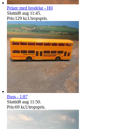
Pelare med brodelar - H0
Sluttid
8 aug 11:45
.
Pris:
129 kr
,
Utropspris
.
Buss - 1:87
Sluttid
8 aug 11:50
.
Pris:
69 kr
,
Utropspris
.