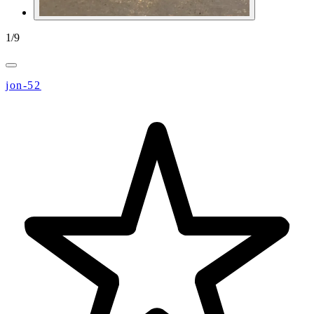
1
/
9
jon-52