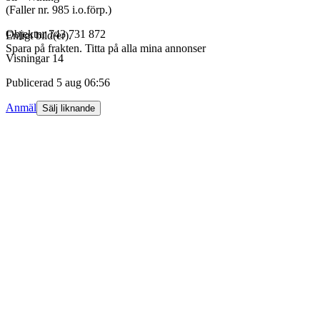
(Faller nr. 985 i.o.förp.)
Objektnr
743 731 872
Enligt bild(er).
Spara på frakten. Titta på alla mina annonser
Visningar
14
Publicerad
5 aug 06:56
Anmäl
Sälj liknande