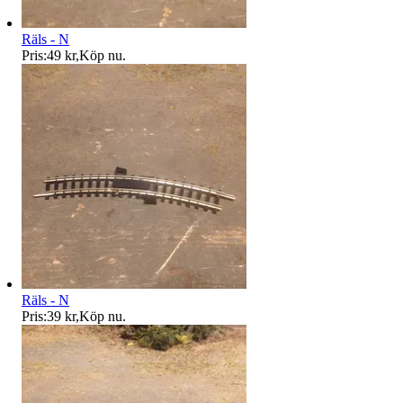
Räls - N
Pris:
49 kr
,
Köp nu
.
Räls - N
Pris:
39 kr
,
Köp nu
.