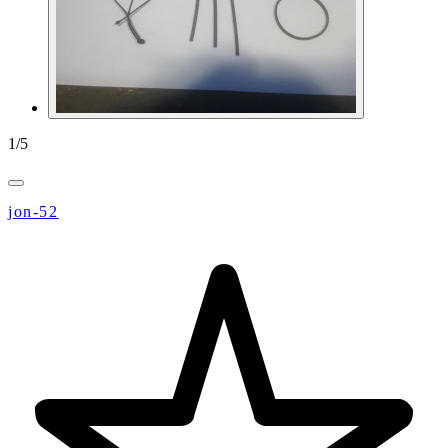
1
/
5
jon-52