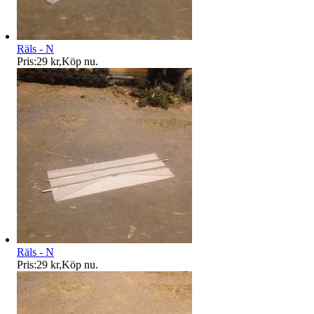
Räls - N
Pris:
29 kr
,
Köp nu
.
Räls - N
Pris:
29 kr
,
Köp nu
.