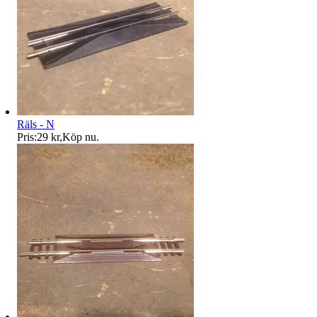
Räls - N
Pris:
29 kr
,
Köp nu
.