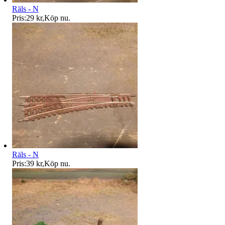
Räls - N
Pris:
29 kr
,
Köp nu
.
Räls - N
Pris:
39 kr
,
Köp nu
.