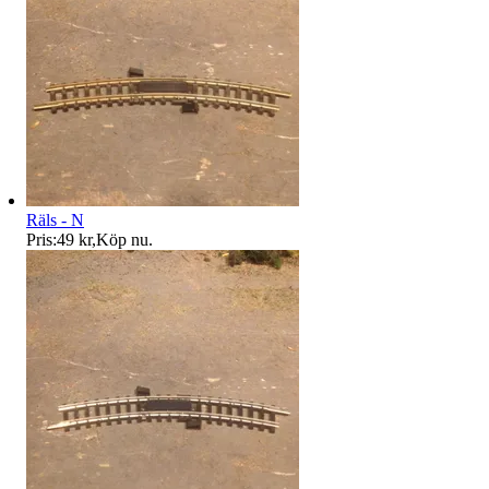
Räls - N
Pris:
49 kr
,
Köp nu
.