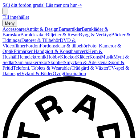
Sälj ditt fordon gratis! Läs mer om hur ->
Till innehållet
Meny
Accessoarer
Antikt & Design
Barnartiklar
Barnkläder &
Barnskor
Barnleksaker
Biljetter & Resor
Bygg & Verktyg
Böcker &
Tidningar
Datorer & Tillbehör
DVD &
Videofilmer
Fordon
Fordonsdelar & tillbehör
Foto, Kameror &
Optik
Frimärken
Handgjort & Konsthantverk
Hem &
Hushåll
Hemelektronik
Hobby
Klockor
Kläder
Konst
Musik
Mynt &
Sedlar
Samlarsaker
Skor
Skönhet
Smycken & Ädelstenar
Sport &
Fritid
Telefoni, Tablets & Wearables
Trädgård & Växter
TV-spel &
Datorspel
Vykort & Bilder
Övrigt
Inspiration