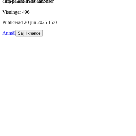
Titta på alla mina annonser
Objektnr
680 619 467
Visningar
496
Publicerad
20 jun 2025 15:01
Anmäl
Sälj liknande