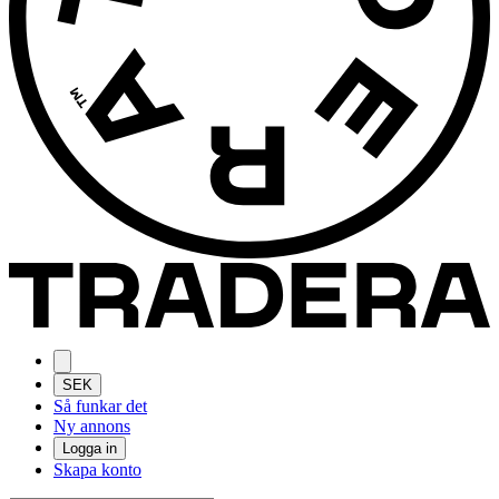
SEK
Så funkar det
Ny annons
Logga in
Skapa konto