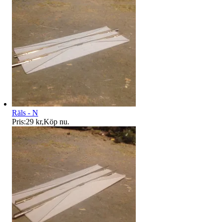
Räls - N
Pris:
29 kr
,
Köp nu
.