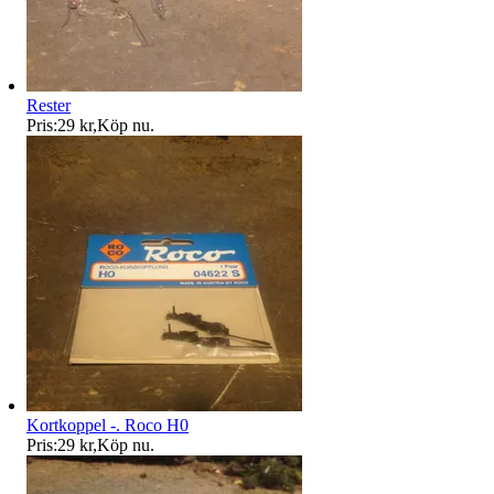
Rester
Pris:
29 kr
,
Köp nu
.
Kortkoppel -. Roco H0
Pris:
29 kr
,
Köp nu
.