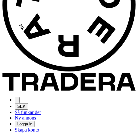
SEK
Så funkar det
Ny annons
Logga in
Skapa konto