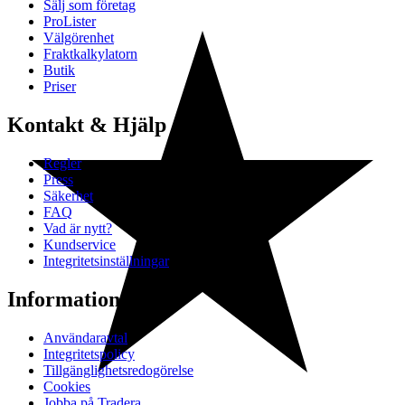
Sälj som företag
ProLister
Välgörenhet
Fraktkalkylatorn
Butik
Priser
Kontakt & Hjälp
Regler
Press
Säkerhet
FAQ
Vad är nytt?
Kundservice
Integritetsinställningar
Information
Användaravtal
Integritetspolicy
Tillgänglighetsredogörelse
Cookies
Jobba på Tradera