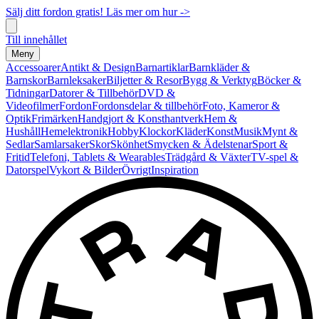
Sälj ditt fordon gratis! Läs mer om hur ->
Till innehållet
Meny
Accessoarer
Antikt & Design
Barnartiklar
Barnkläder &
Barnskor
Barnleksaker
Biljetter & Resor
Bygg & Verktyg
Böcker &
Tidningar
Datorer & Tillbehör
DVD &
Videofilmer
Fordon
Fordonsdelar & tillbehör
Foto, Kameror &
Optik
Frimärken
Handgjort & Konsthantverk
Hem &
Hushåll
Hemelektronik
Hobby
Klockor
Kläder
Konst
Musik
Mynt &
Sedlar
Samlarsaker
Skor
Skönhet
Smycken & Ädelstenar
Sport &
Fritid
Telefoni, Tablets & Wearables
Trädgård & Växter
TV-spel &
Datorspel
Vykort & Bilder
Övrigt
Inspiration