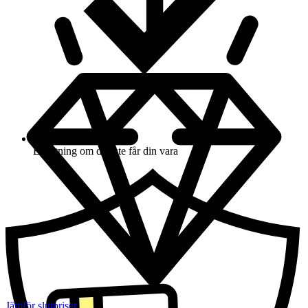
Ersättning om du inte får din vara
Jämför slutpriser