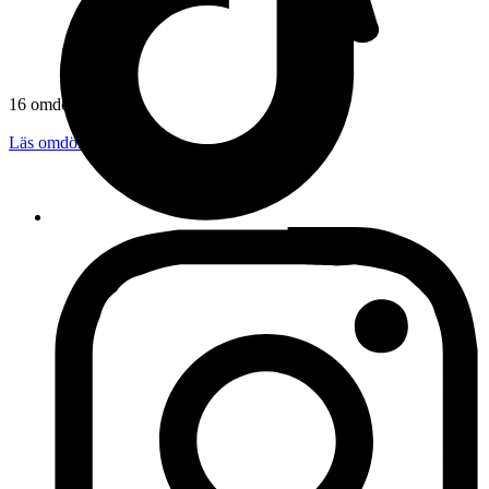
16 omdömen
Läs omdömen
Följ