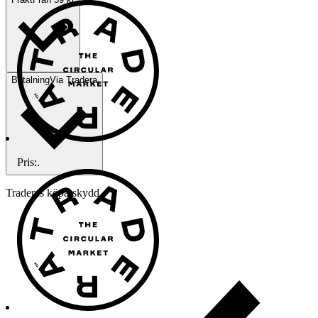
Betalning
Via Tradera
Pris:
.
Traderas köparskydd