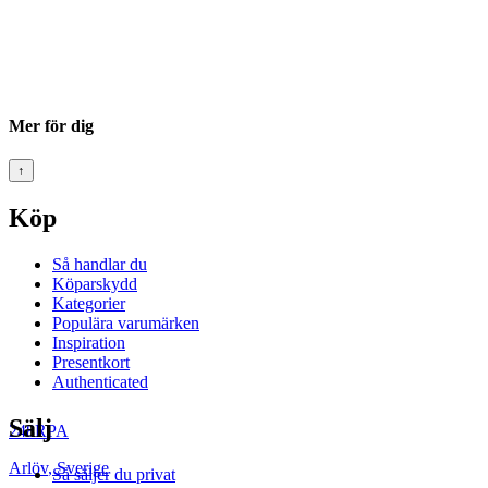
Mer för dig
↑
Köp
Så handlar du
Köparskydd
Kategorier
Populära varumärken
Inspiration
Presentkort
Authenticated
Sälj
248RPA
Arlöv
,
Sverige
Så säljer du privat