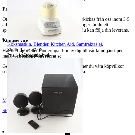
Frakt
Om du har valt frakt kommer din vara att skickas från oss inom 3-5
arbetsdagar. När din vara har lämnat vårt lager får du ett
spårningsnummer av DSV inom kort där du kan följa din leverans.
Kundservice
Köksmaskin, Blender, Kitchen Aid. Samfraktas ej.
Sluttid
9 aug 20:06
.
Har du frågor eller funderingar hör av dig till vår kundtjänst per
Pris:
1 kr
,
Ledande bud
.
mail:
webbshop@myrorna.se
.
Genom att buda på våra annonser godkänner du våra köpvillkor
som du hittar på vår infosida här på Tradera.
Myrorna
Stockholm
,
Sverige