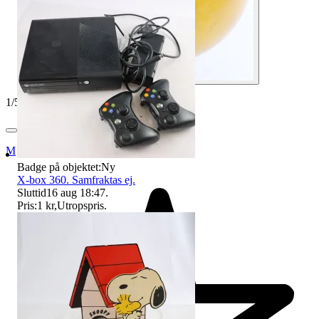
1
/
5
Myrorna
Badge på objektet:
Ny
X-box 360. Samfraktas ej.
Sluttid
16 aug 18:47
.
Pris:
1 kr
,
Utropspris
.