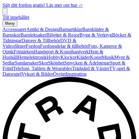
Sälj ditt fordon gratis! Läs mer om hur ->
Till innehållet
Meny
Accessoarer
Antikt & Design
Barnartiklar
Barnkläder &
Barnskor
Barnleksaker
Biljetter & Resor
Bygg & Verktyg
Böcker &
Tidningar
Datorer & Tillbehör
DVD &
Videofilmer
Fordon
Fordonsdelar & tillbehör
Foto, Kameror &
Optik
Frimärken
Handgjort & Konsthantverk
Hem &
Hushåll
Hemelektronik
Hobby
Klockor
Kläder
Konst
Musik
Mynt &
Sedlar
Samlarsaker
Skor
Skönhet
Smycken & Ädelstenar
Sport &
Fritid
Telefoni, Tablets & Wearables
Trädgård & Växter
TV-spel &
Datorspel
Vykort & Bilder
Övrigt
Inspiration