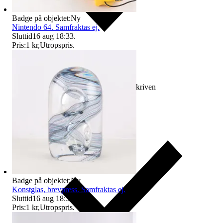
Badge på objektet:
Ny
Nintendo 64. Samfraktas ej.
Sluttid
16 aug 18:33
.
Pris:
1 kr
,
Utropspris
.
Ersättning om varan inte är som beskriven
Badge på objektet:
Ny
Konstglas, brevpress. Samfraktas ej.
Sluttid
16 aug 18:39
.
Pris:
1 kr
,
Utropspris
.