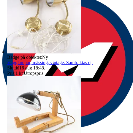
Badge på objektet:
Ny
Vägglampor, mässing, vintage. Samfraktas ej.
Sluttid
16 aug 18:48
.
Pris:
1 kr
,
Utropspris
.