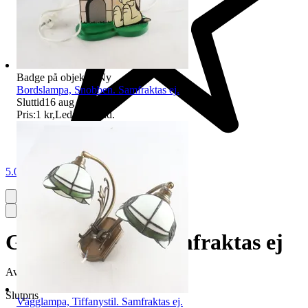
Badge på objektet:
Ny
Bordslampa, Snobben. Samfraktas ej.
Sluttid
16 aug 18:36
.
Pris:
1 kr
,
Ledande bud
.
5.0
Glasflöten, 4st. Samfraktas ej
Avslutad
21 jun 20:08
Slutpris
Vägglampa, Tiffanystil. Samfraktas ej.