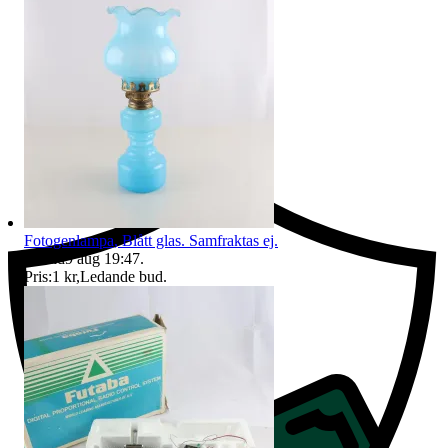
Ersättning om du inte får din vara
Fotogenlampa, Blått glas. Samfraktas ej.
Sluttid
9 aug 19:47
.
Pris:
1 kr
,
Ledande bud
.