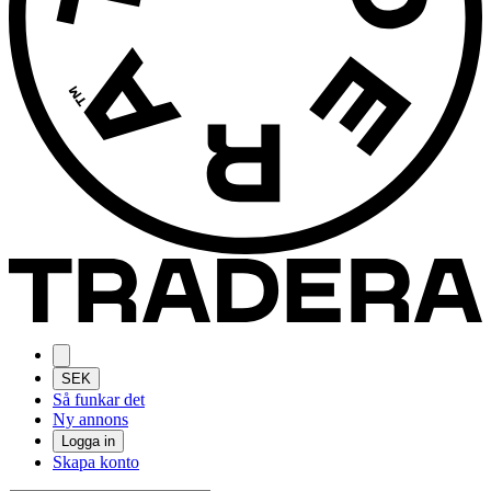
SEK
Så funkar det
Ny annons
Logga in
Skapa konto