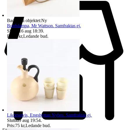
Badge på objektet:
Ny
Bordslampa, Mr Wattson. Samfraktas ej.
Sluttid
16 aug 18:39
.
Pris:
1 kr
,
Ledande bud
.
Likörservis, Engshyttan Nybro. Samfraktas ej.
Sluttid
9 aug 19:54
.
Pris:
75 kr
,
Ledande bud
.