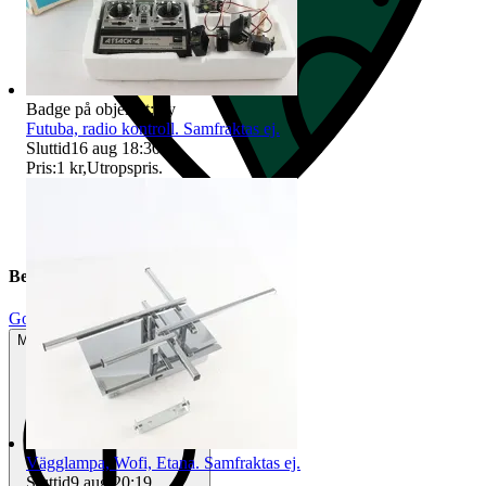
Badge på objektet:
Ny
Futuba, radio kontroll. Samfraktas ej.
Sluttid
16 aug 18:30
.
Pris:
1 kr
,
Utropspris
.
Beskrivning
Gott använt skick
Mindre tecken på användning
Vägglampa, Wofi, Etana. Samfraktas ej.
Sluttid
9 aug 20:19
.