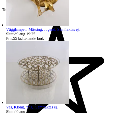
Toppsäljare
Vägglampett, Mässing, Jugend. Samfraktas ej.
Sluttid
9 aug 19:25
.
Pris:
55 kr
,
Ledande bud
.
Vas, Klong, 'äng'. Samfraktas ej.
Sluttid
9 aug 19:09
.