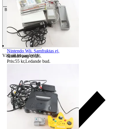
Betalning
Via Tradera
Nintendo Wii. Samfraktas ej.
Välj till köparskydd
Sluttid
9 aug 19:26
.
Pris:
55 kr
,
Ledande bud
.