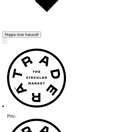
Hoppa över karusell
Pris:
.