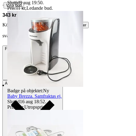
Sluttid
9 aug 19:50
.
∙
Visa bud
Pris:
11 kr
,
Ledande bud
.
343 kr
Köparskydd är valfritt hos företag.
Läs mer
svante02 vann auktionen
Frakt
84 kr DSV
Avhämtning
Stockholm, Sverige
Badge på objektet:
Ny
Baby Brezza. Samfraktas ej.
Sluttid
16 aug 18:52
.
Pris:
1 kr
,
Utropspris
.