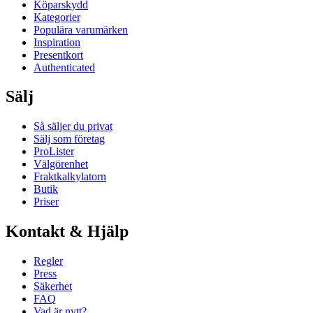
Köparskydd
Kategorier
Populära varumärken
Inspiration
Presentkort
Authenticated
Sälj
Så säljer du privat
Sälj som företag
ProLister
Välgörenhet
Fraktkalkylatorn
Butik
Priser
Kontakt & Hjälp
Regler
Press
Säkerhet
FAQ
Vad är nytt?