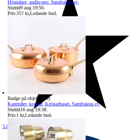
Högtalare, audio-pro. Samfraktas ej.
Sluttid
9 aug 19:56
.
Pris:
357 kr
,
Ledande bud
.
Badge på objektet:
Ny
Kastruller, koppar, Krögarhuset. Samfraktas ej.
Sluttid
16 aug 18:38
.
Pris:
1 kr
,
Ledande bud
.
5.0