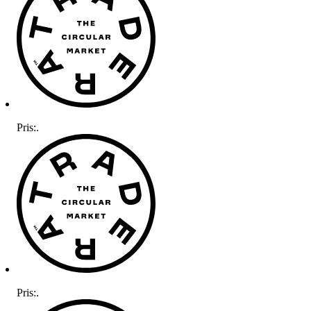
Pris:
.
Pris:
.