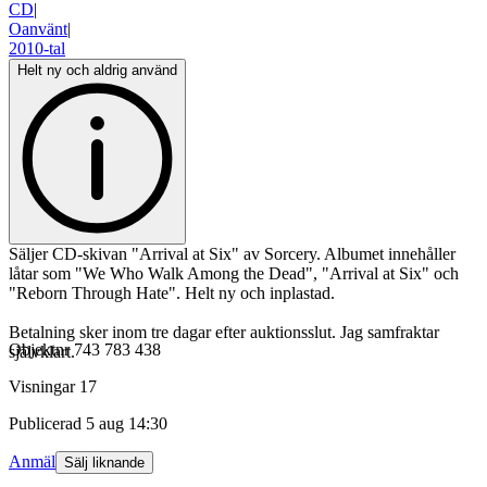
CD
|
Oanvänt
|
2010-tal
Helt ny och aldrig använd
Säljer CD-skivan "Arrival at Six" av Sorcery. Albumet innehåller
låtar som "We Who Walk Among the Dead", "Arrival at Six" och
"Reborn Through Hate". Helt ny och inplastad.
Betalning sker inom tre dagar efter auktionsslut. Jag samfraktar
Objektnr
743 783 438
självklart.
Visningar
17
Publicerad
5 aug 14:30
Anmäl
Sälj liknande