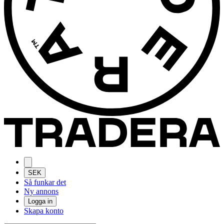
SEK
Så funkar det
Ny annons
Logga in
Skapa konto