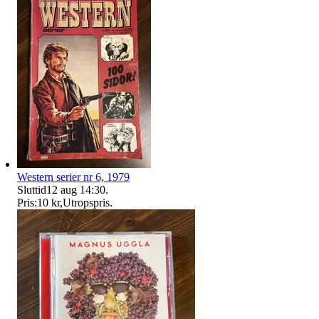
Western serier nr 6, 1979
Sluttid
12 aug 14:30
.
Pris:
10 kr
,
Utropspris
.