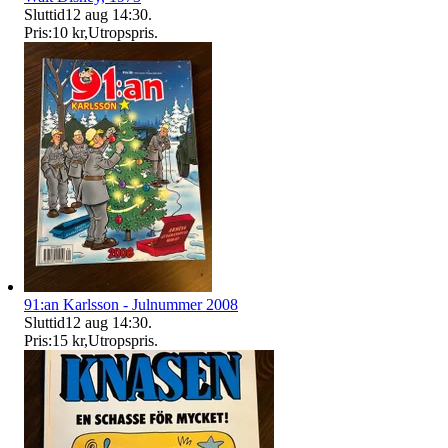
Sluttid
12 aug 14:30
.
Pris:
10 kr
,
Utropspris
.
91:an Karlsson - Julnummer 2008
Sluttid
12 aug 14:30
.
Pris:
15 kr
,
Utropspris
.