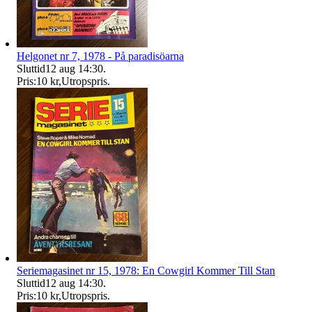
Helgonet nr 7, 1978 - På paradisöarna
Sluttid
12 aug 14:30
.
Pris:
10 kr
,
Utropspris
.
Seriemagasinet nr 15, 1978: En Cowgirl Kommer Till Stan
Sluttid
12 aug 14:30
.
Pris:
10 kr
,
Utropspris
.