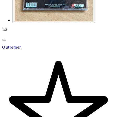
1
/
2
Outremer