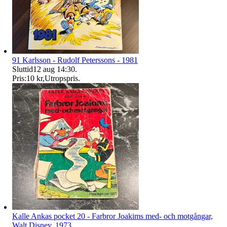
91 Karlsson - Rudolf Peterssons - 1981
Sluttid
12 aug 14:30
.
Pris:
10 kr
,
Utropspris
.
Kalle Ankas pocket 20 - Farbror Joakims med- och motgångar,
Walt Disney, 1973