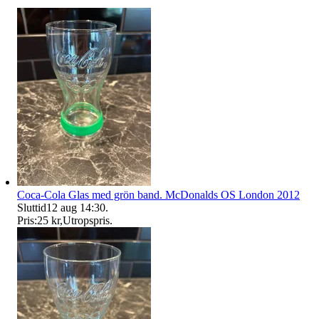
Coca-Cola Glas med grön band. McDonalds OS London 2012
Sluttid
12 aug 14:30
.
Pris:
25 kr
,
Utropspris
.