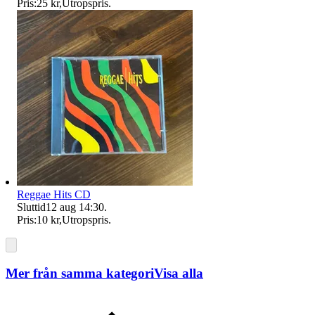
Pris:
25 kr
,
Utropspris
.
Reggae Hits CD
Sluttid
12 aug 14:30
.
Pris:
10 kr
,
Utropspris
.
Mer från samma kategori
Visa alla