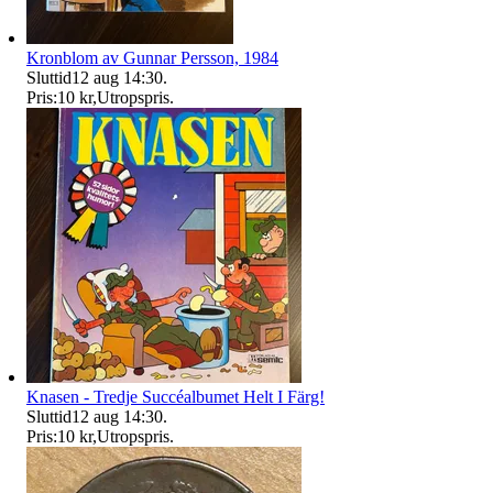
Kronblom av Gunnar Persson, 1984
Sluttid
12 aug 14:30
.
Pris:
10 kr
,
Utropspris
.
Knasen - Tredje Succéalbumet Helt I Färg!
Sluttid
12 aug 14:30
.
Pris:
10 kr
,
Utropspris
.