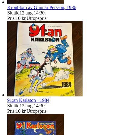
Kronblom av Gunnar Persson, 1986
Sluttid
12 aug 14:30
.
Pris:
10 kr
,
Utropspris
.
91:an Karlsson - 1984
Sluttid
12 aug 14:30
.
Pris:
10 kr
,
Utropspris
.