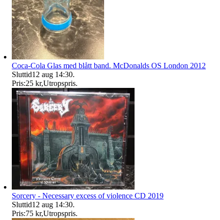
Coca-Cola Glas med blått band. McDonalds OS London 2012
Sluttid
12 aug 14:30
.
Pris:
25 kr
,
Utropspris
.
Sorcery - Necessary excess of violence CD 2019
Sluttid
12 aug 14:30
.
Pris:
75 kr
,
Utropspris
.