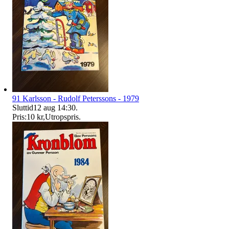
91 Karlsson - Rudolf Peterssons - 1979
Sluttid
12 aug 14:30
.
Pris:
10 kr
,
Utropspris
.