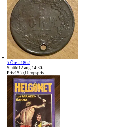
5 Öre - 1862
Sluttid
12 aug 14:30
.
Pris:
15 kr
,
Utropspris
.