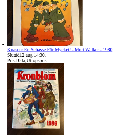
Knasen: En Schasse För Mycket! - Mort Walker - 1980
Sluttid
12 aug 14:30
.
Pris:
10 kr
,
Utropspris
.