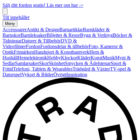
Sälj ditt fordon gratis! Läs mer om hur ->
Till innehållet
Meny
Accessoarer
Antikt & Design
Barnartiklar
Barnkläder &
Barnskor
Barnleksaker
Biljetter & Resor
Bygg & Verktyg
Böcker &
Tidningar
Datorer & Tillbehör
DVD &
Videofilmer
Fordon
Fordonsdelar & tillbehör
Foto, Kameror &
Optik
Frimärken
Handgjort & Konsthantverk
Hem &
Hushåll
Hemelektronik
Hobby
Klockor
Kläder
Konst
Musik
Mynt &
Sedlar
Samlarsaker
Skor
Skönhet
Smycken & Ädelstenar
Sport &
Fritid
Telefoni, Tablets & Wearables
Trädgård & Växter
TV-spel &
Datorspel
Vykort & Bilder
Övrigt
Inspiration