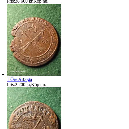
Pris:
38 600 kr
,
Köp nu
.
1 Öre Arboga
Pris:
2 200 kr
,
Köp nu
.