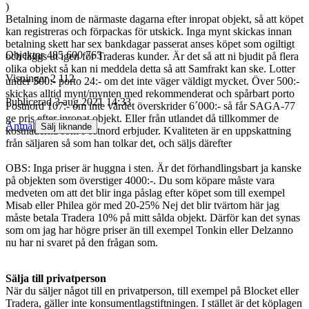
)
Betalning inom de närmaste dagarna efter inropat objekt, så att köpet
kan registreras och förpackas för utskick. Inga mynt skickas innan
betalning skett har sex bankdagar passerat anses köpet som ogiltigt
Objektnr
485 600 763
och läggs ut igen för Traderas kunder. Är det så att ni bjudit på flera
olika objekt så kan ni meddela detta så att Samfrakt kan ske. Lotter
Visningar
2 112
under 500:- porto 24:- om det inte väger väldigt mycket. Över 500:-
skickas alltid mynt/mynten med rekommenderat och spårbart porto
Publicerad
3 aug 2021 14:33
Postnord 107:- om inte värdet överskrider 6´000:- så får SAGA-77
ge pris efter inropat objekt. Eller från utlandet då tillkommer de
Anmäl
Sälj liknande
kostnaderna som Postnord erbjuder. Kvaliteten är en uppskattning
från säljaren så som han tolkar det, och säljs därefter
OBS: Inga priser är huggna i sten. Är det förhandlingsbart ja kanske
på objekten som överstiger 4000:-. Du som köpare måste vara
medveten om att det blir inga påslag efter köpet som till exempel
Misab eller Philea gör med 20-25% Nej det blir tvärtom här jag
måste betala Tradera 10% på mitt sålda objekt. Därför kan det synas
som om jag har högre priser än till exempel Tonkin eller Delzanno
nu har ni svaret på den frågan som.
Sälja till privatperson
När du säljer något till en privatperson, till exempel på Blocket eller
Tradera, gäller inte konsumentlagstiftningen. I stället är det köplagen