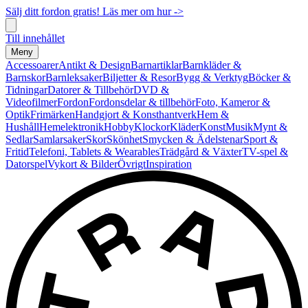
Sälj ditt fordon gratis! Läs mer om hur ->
Till innehållet
Meny
Accessoarer
Antikt & Design
Barnartiklar
Barnkläder &
Barnskor
Barnleksaker
Biljetter & Resor
Bygg & Verktyg
Böcker &
Tidningar
Datorer & Tillbehör
DVD &
Videofilmer
Fordon
Fordonsdelar & tillbehör
Foto, Kameror &
Optik
Frimärken
Handgjort & Konsthantverk
Hem &
Hushåll
Hemelektronik
Hobby
Klockor
Kläder
Konst
Musik
Mynt &
Sedlar
Samlarsaker
Skor
Skönhet
Smycken & Ädelstenar
Sport &
Fritid
Telefoni, Tablets & Wearables
Trädgård & Växter
TV-spel &
Datorspel
Vykort & Bilder
Övrigt
Inspiration