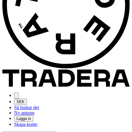
SEK
Så funkar det
Ny annons
Logga in
Skapa konto