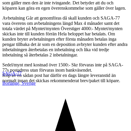
som gäller men den är inte tvingande. Det betyder att du och
köparen kan göra en egen överenskommelse som gäller över lagen.
Avbetalning Går att genomföras då skall kunden och SAGA-77
vara överens om avbetalningens längd Max 4 månader samt det
totala värdet på Myntet/mynten Överstiger 4000:- Myntet/mynten
skickas inte till kunden förrän Hela beloppet har betalats. Om
kunden bryter avbetalningen efter första månaden betalas inga
pengar tillbaka det är som en deposition avbryter kunden efter andra
inbetalningen återbetalas en inbetalning och lika vid tredje
inbetalning så återbetalas 2 inbetalningar.
Sedel/mynt med kostnad över 1500:- Skr förvaras inte på SAGA-
77s postadress utan förvaras inom bankväsendet.
SAGA-77
Köp av en sådan post har därför en dags längre leveranstid än
normalt innan det skickas rekommenderat brev/paket till köpare.
Borlänge
,
Sverige