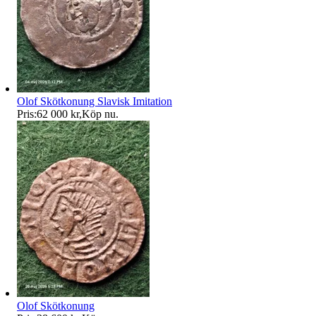
Olof Skötkonung Slavisk Imitation
Pris:
62 000 kr
,
Köp nu
.
Olof Skötkonung