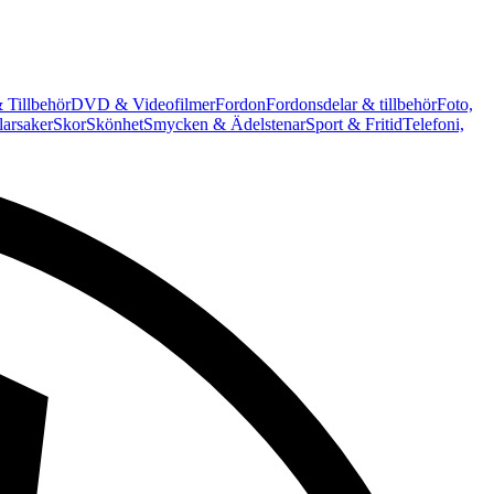
 Tillbehör
DVD & Videofilmer
Fordon
Fordonsdelar & tillbehör
Foto,
arsaker
Skor
Skönhet
Smycken & Ädelstenar
Sport & Fritid
Telefoni,