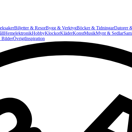
eksaker
Biljetter & Resor
Bygg & Verktyg
Böcker & Tidningar
Datorer &
ll
Hemelektronik
Hobby
Klockor
Kläder
Konst
Musik
Mynt & Sedlar
Saml
 Bilder
Övrigt
Inspiration