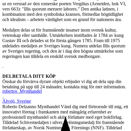
ur en versrad av den romerske poeten Vergilius (Aeneiden, bok VI,
vers 663): "Illis quorum meruere labores." Den antika latinen, i
kombination med den symboliska kransen, förmedlar högtidlighet
och idealism – arbetets värdighet som en grund för nationens ära.
Medaljen delas ut för framstående insatser inom svensk kultur,
vetenskap eller samhälle. Utmärkelsen instiftades år 1784 av kung
Gustav III och delades ut för första gången 1785. Fram till 1975
utdelades medaljen av Sveriges kung. Numera utdelas Illis quorum
av Sveriges regering, och den är i dag den högsta utmärkelse som
regeringen kan tilldela en enskild svensk medborgare.
.
DELBETALA DITT KÖP
Önskar du förvärva dyrare objekt erbjuder vi dig att dela upp din
betalning på upp till 24 månader, kontakta mig för mer information.
robertos_Mynthandel
.
Älvsjö
,
Sverige
Roberto Delzanno Mynthandel Vänd dig med förtroende till mig, ett
innovativt företag i framkanten med mångårig erfarenhet av
professionell mynthandel och aktiv författare med eget bokförlag.
Tilldelad Schivemedaljen i silver, belöningsmedalj för framstående
författarskap, av Norsk Numismatisk Förenings (NNF). Tilldelad