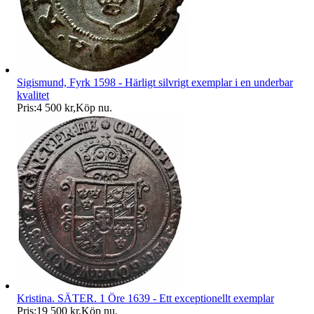
Sigismund, Fyrk 1598 - Härligt silvrigt exemplar i en underbar
kvalitet
Pris:
4 500 kr
,
Köp nu
.
Kristina. SÄTER. 1 Öre 1639 - Ett exceptionellt exemplar
Pris:
19 500 kr
,
Köp nu
.