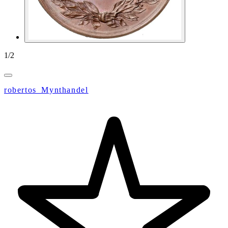
1
/
2
robertos_Mynthandel