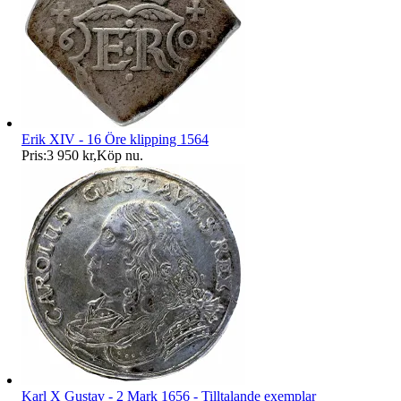
Erik XIV - 16 Öre klipping 1564
Pris:
3 950 kr
,
Köp nu
.
Karl X Gustav - 2 Mark 1656 - Tilltalande exemplar