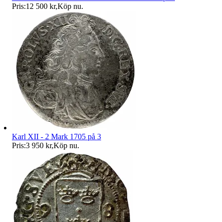
Pris:
12 500 kr
,
Köp nu
.
Karl XII - 2 Mark 1705 på 3
Pris:
3 950 kr
,
Köp nu
.