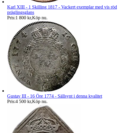
Karl XIII - 1 Skilling 1817 - Vackert exemplar med vis röd
präglingsglans
Pris:
1 800 kr
,
Köp nu
.
Gustav III - 16 Öre 1774 - Sällsynt i denna kvalitet
Pris:
4 500 kr
,
Köp nu
.