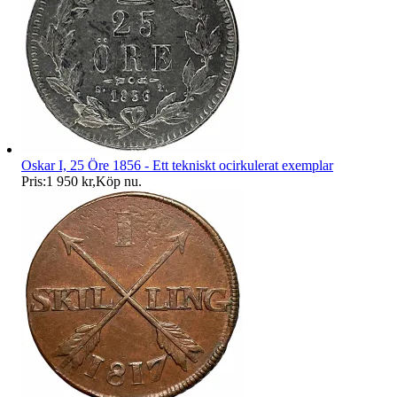
Oskar I, 25 Öre 1856 - Ett tekniskt ocirkulerat exemplar
Pris:
1 950 kr
,
Köp nu
.