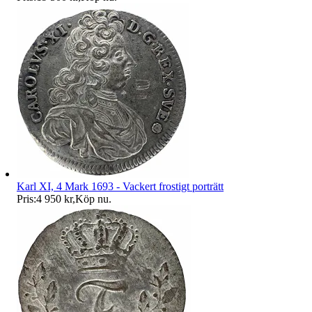
Karl XI, 4 Mark 1693 - Vackert frostigt porträtt
Pris:
4 950 kr
,
Köp nu
.