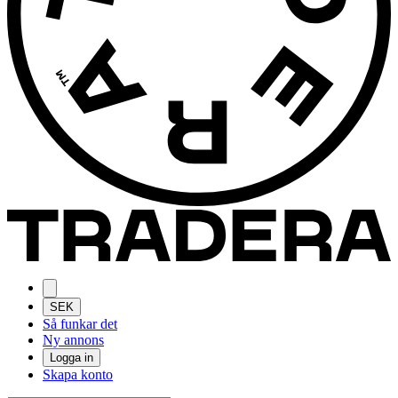
SEK
Så funkar det
Ny annons
Logga in
Skapa konto