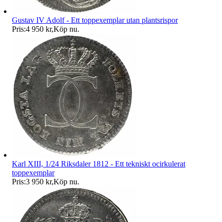
Gustav IV Adolf - Ett toppexemplar utan plantsrispor
Pris:
4 950 kr
,
Köp nu
.
Karl XIII, 1/24 Riksdaler 1812 - Ett tekniskt ocirkulerat
toppexemplar
Pris:
3 950 kr
,
Köp nu
.