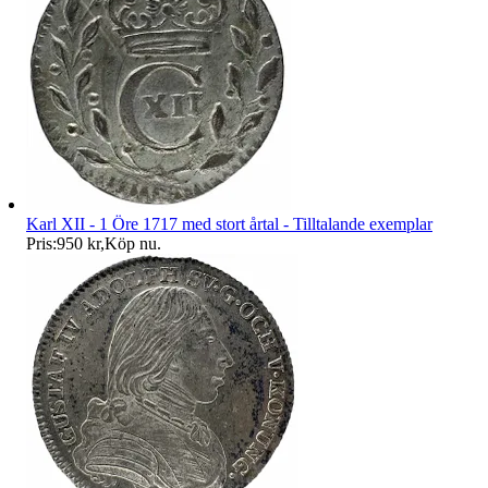
Karl XII - 1 Öre 1717 med stort årtal - Tilltalande exemplar
Pris:
950 kr
,
Köp nu
.