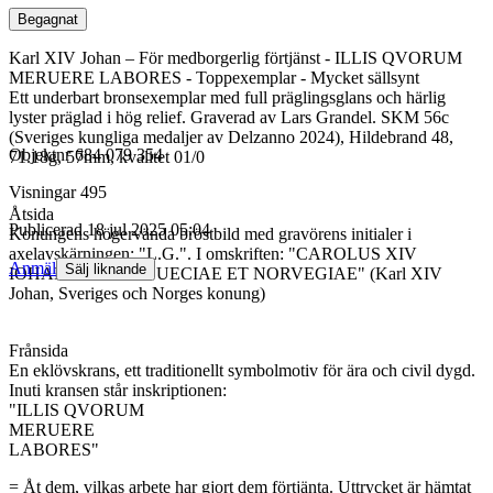
Begagnat
Karl XIV Johan – För medborgerlig förtjänst - ILLIS QVORUM
MERUERE LABORES - Toppexemplar - Mycket sällsynt
Ett underbart bronsexemplar med full präglingsglans och härlig
lyster präglad i hög relief. Graverad av Lars Grandel. SKM 56c
(Sveriges kungliga medaljer av Delzanno 2024), Hildebrand 48,
Objektnr
684 079 354
71.18g, 57mm, kvalitet 01/0
Visningar
495
Åtsida
Publicerad
18 jul 2025 05:04
Konungens högervända bröstbild med gravörens initialer i
axelavskärningen: "L.G.". I omskriften: "CAROLUS XIV
Anmäl
Sälj liknande
IOHANNES REX SUECIAE ET NORVEGIAE" (Karl XIV
Johan, Sveriges och Norges konung)
Frånsida
En eklövskrans, ett traditionellt symbolmotiv för ära och civil dygd.
Inuti kransen står inskriptionen:
"ILLIS QVORUM
MERUERE
LABORES"
= Åt dem, vilkas arbete har gjort dem förtjänta. Uttrycket är hämtat