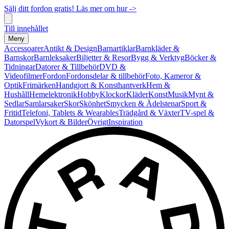
Sälj ditt fordon gratis! Läs mer om hur ->
Till innehållet
Meny
Accessoarer
Antikt & Design
Barnartiklar
Barnkläder &
Barnskor
Barnleksaker
Biljetter & Resor
Bygg & Verktyg
Böcker &
Tidningar
Datorer & Tillbehör
DVD &
Videofilmer
Fordon
Fordonsdelar & tillbehör
Foto, Kameror &
Optik
Frimärken
Handgjort & Konsthantverk
Hem &
Hushåll
Hemelektronik
Hobby
Klockor
Kläder
Konst
Musik
Mynt &
Sedlar
Samlarsaker
Skor
Skönhet
Smycken & Ädelstenar
Sport &
Fritid
Telefoni, Tablets & Wearables
Trädgård & Växter
TV-spel &
Datorspel
Vykort & Bilder
Övrigt
Inspiration