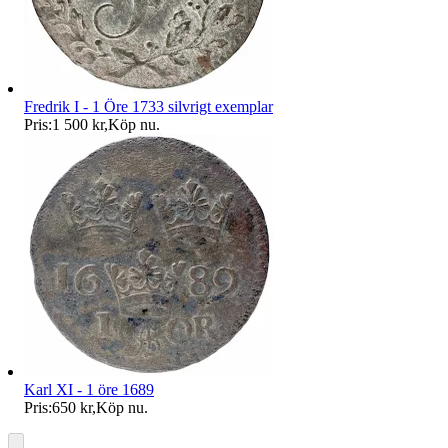
Fredrik I - 1 Öre 1733 silvrigt exemplar
Pris:
1 500 kr
,
Köp nu
.
Karl XI - 1 öre 1689
Pris:
650 kr
,
Köp nu
.