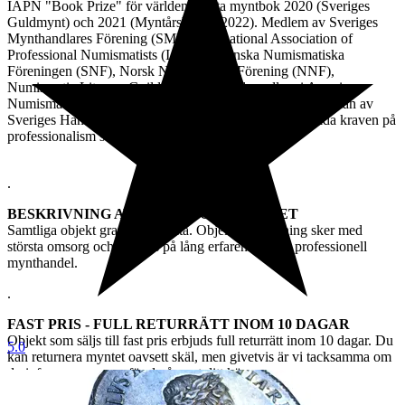
IAPN "Book Prize" för världens bästa myntbok 2020 (Sveriges
Guldmynt) och 2021 (Myntårsboken 2022). Medlem av Sveriges
Mynthandlares Förening (SMF), International Association of
Professional Numismatists (IAPN), Svenska Numismatiska
Föreningen (SNF), Norsk Numismatisk Förening (NNF),
Numismatic Literary Guild (NLG), livstidsmedlem i American
Numismatic Association (ANA), tillförordnad värderingsman av
Sveriges Handelskamrar och följer därmed de högt ställda kraven på
professionalism som stipuleras.
.
BESKRIVNING AV OBJEKT OCH ÄKTHET
Samtliga objekt graranteras äkta. Objektsbeskrivning sker med
största omsorg och baseras på lång erfarenhet från professionell
mynthandel.
.
FAST PRIS - FULL RETURRÄTT INOM 10 DAGAR
Objekt som säljs till fast pris erbjuds full returrätt inom 10 dagar. Du
5.0
kan returnera myntet oavsett skäl, men givetvis är vi tacksamma om
du informerar oss varför du ångrat ditt köp.
For buyers outside Sweden, we will calculate actual freight. All