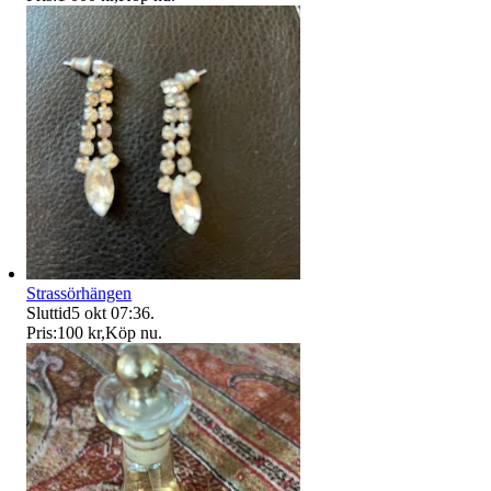
Strassörhängen
Sluttid
5 okt 07:36
.
Pris:
100 kr
,
Köp nu
.