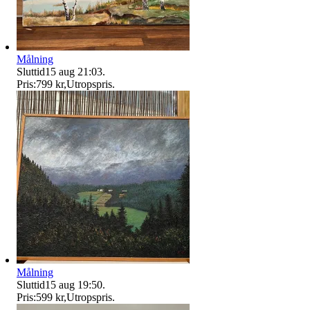
Målning
Sluttid
15 aug 21:03
.
Pris:
799 kr
,
Utropspris
.
Målning
Sluttid
15 aug 19:50
.
Pris:
599 kr
,
Utropspris
.