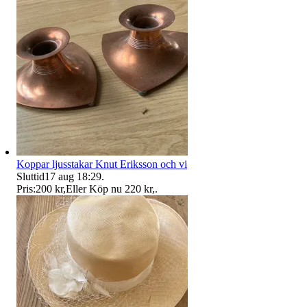
Koppar ljusstakar Knut Eriksson och vi
Sluttid
17 aug 18:29
.
Pris:
200 kr
,
Eller Köp nu
220 kr
,
.