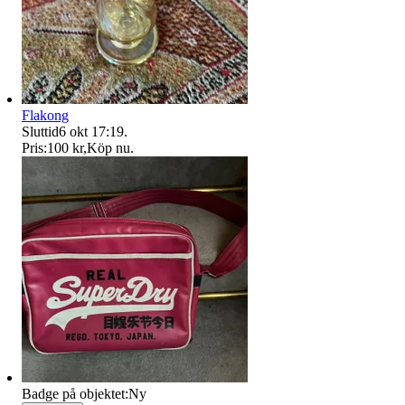
Flakong
Sluttid
6 okt 17:19
.
Pris:
100 kr
,
Köp nu
.
Badge på objektet:
Ny