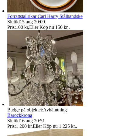
Förrättstallrikar Carl Harry Stålhandske
Sluttid
15 aug 20:09
.
Pris:
100 kr
,
Eller Köp nu
150 kr
,
.
Badge på objektet:
Avhämtning
Barockkrona
Sluttid
16 aug 20:51
.
Pris:
1 200 kr
,
Eller Köp nu
1 225 kr
,
.