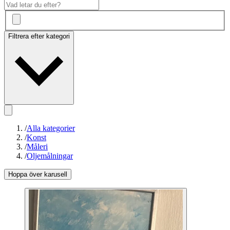
Filtrera efter kategori
/
Alla kategorier
/
Konst
/
Måleri
/
Oljemålningar
Hoppa över karusell