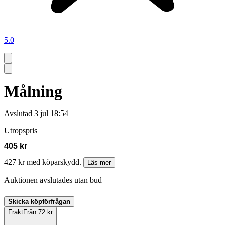
5.0
Målning
Avslutad
3 jul 18:54
Utropspris
405 kr
427 kr med köparskydd.
Läs mer
Auktionen avslutades utan bud
Skicka köpförfrågan
Frakt
Från 72 kr