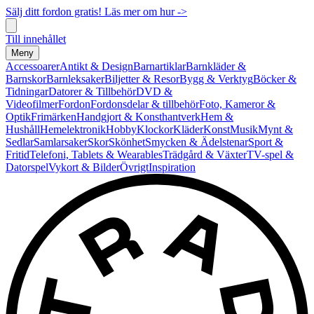
Sälj ditt fordon gratis! Läs mer om hur ->
Till innehållet
Meny
Accessoarer
Antikt & Design
Barnartiklar
Barnkläder &
Barnskor
Barnleksaker
Biljetter & Resor
Bygg & Verktyg
Böcker &
Tidningar
Datorer & Tillbehör
DVD &
Videofilmer
Fordon
Fordonsdelar & tillbehör
Foto, Kameror &
Optik
Frimärken
Handgjort & Konsthantverk
Hem &
Hushåll
Hemelektronik
Hobby
Klockor
Kläder
Konst
Musik
Mynt &
Sedlar
Samlarsaker
Skor
Skönhet
Smycken & Ädelstenar
Sport &
Fritid
Telefoni, Tablets & Wearables
Trädgård & Växter
TV-spel &
Datorspel
Vykort & Bilder
Övrigt
Inspiration