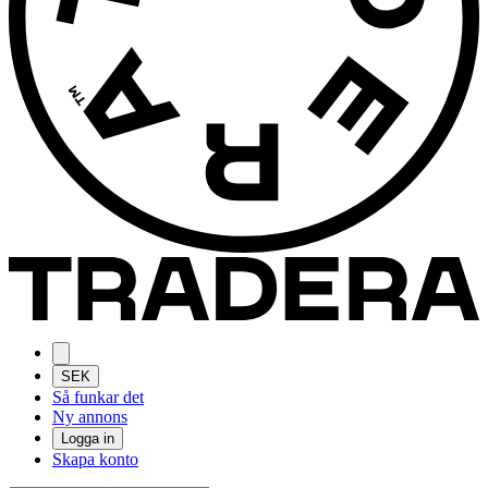
SEK
Så funkar det
Ny annons
Logga in
Skapa konto