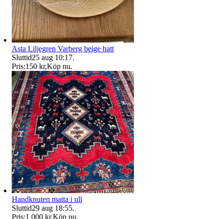
Asta Liljegren Varberg beige hatt
Sluttid
25 aug 10:17
.
Pris:
150 kr
,
Köp nu
.
Handknuten matta i ull
Sluttid
29 aug 18:55
.
Pris:
1 000 kr
,
Köp nu
.