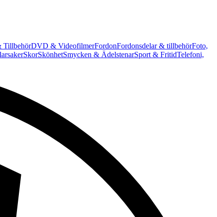
 Tillbehör
DVD & Videofilmer
Fordon
Fordonsdelar & tillbehör
Foto,
arsaker
Skor
Skönhet
Smycken & Ädelstenar
Sport & Fritid
Telefoni,