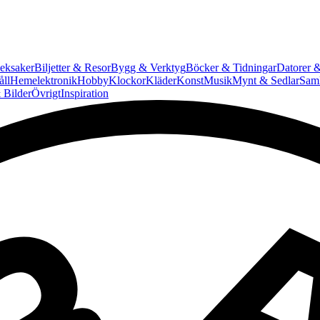
eksaker
Biljetter & Resor
Bygg & Verktyg
Böcker & Tidningar
Datorer &
ll
Hemelektronik
Hobby
Klockor
Kläder
Konst
Musik
Mynt & Sedlar
Saml
 Bilder
Övrigt
Inspiration