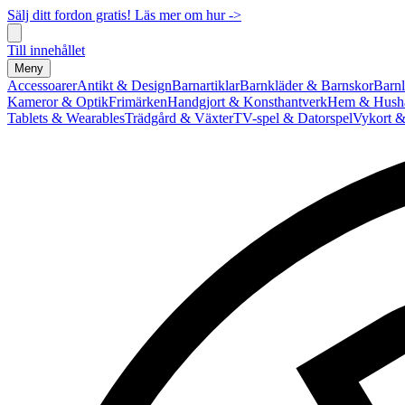
Sälj ditt fordon gratis! Läs mer om hur ->
Till innehållet
Meny
Accessoarer
Antikt & Design
Barnartiklar
Barnkläder & Barnskor
Barnl
Kameror & Optik
Frimärken
Handgjort & Konsthantverk
Hem & Hushå
Tablets & Wearables
Trädgård & Växter
TV-spel & Datorspel
Vykort &