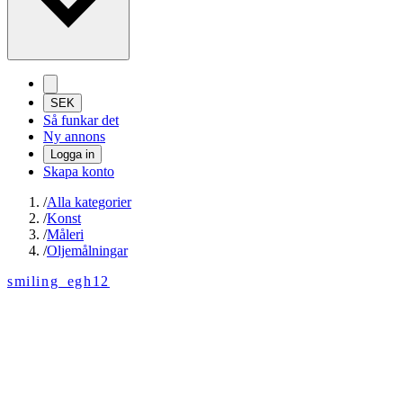
SEK
Så funkar det
Ny annons
Logga in
Skapa konto
/
Alla kategorier
/
Konst
/
Måleri
/
Oljemålningar
smiling_egh12