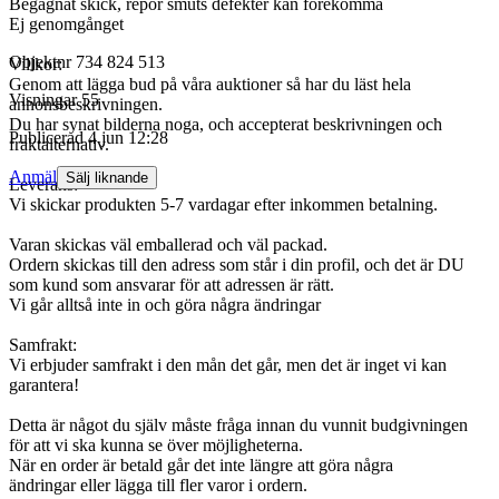
Begagnat skick, repor smuts defekter kan förekomma
Ej genomgånget
Objektnr
734 824 513
Villkor:
Genom att lägga bud på våra auktioner så har du läst hela
Visningar
55
annonsbeskrivningen.
Du har synat bilderna noga, och accepterat beskrivningen och
Publicerad
4 jun 12:28
fraktalternativ.
Anmäl
Sälj liknande
Leverans:
Vi skickar produkten 5-7 vardagar efter inkommen betalning.
Varan skickas väl emballerad och väl packad.
Ordern skickas till den adress som står i din profil, och det är DU
som kund som ansvarar för att adressen är rätt.
Vi går alltså inte in och göra några ändringar
Samfrakt:
Vi erbjuder samfrakt i den mån det går, men det är inget vi kan
garantera!
Detta är något du själv måste fråga innan du vunnit budgivningen
för att vi ska kunna se över möjligheterna.
När en order är betald går det inte längre att göra några
ändringar eller lägga till fler varor i ordern.