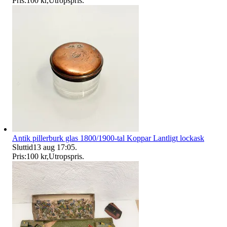
Pris:
100 kr
,
Utropspris
.
Antik pillerburk glas 1800/1900-tal Koppar Lantligt lockask
Sluttid
13 aug 17:05
.
Pris:
100 kr
,
Utropspris
.