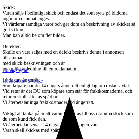
Skick:
Varan säljs i befintligt skick och endast det som syns på bilderna
ingår om ej annat anges.
Vi värderar samtliga varor och ger dom en beskrivning av skicket så
gott vi kan.
Man kan alltid be om fler bilder.
Defekter:
Skulle en vara säljas med en defekt beskrivs denna i annonsen
tillsammans
med skick-beskrivningen och är
inte giltig anledning till en reklamation.
Bohagsbyrån
14 dagars ångerrätt
Hässleholm
,
Sverige
Som köpare har du 14 dagars ångerrätt enligt lag om distansavtal.
Vid retur är det DU som köpare som står för fraktkostnaderna, och
returen skall skickas spårbart.
Vi återbetalar inga fraktkostnader vid ångerrätt.
Viktigt att tänka på är att varan levereras till oss i samma skick som
du som kund fick den.
Vi återbetalar senast 14 dagar efter mottagen vara.
Varan skall skickas med spårbart frakt.