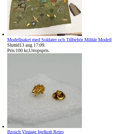
Modellpaket med Soldater och Tillbehör Militär Modell
Sluttid
13 aug 17:09
.
Pris:
100 kr
,
Utropspris
.
Brosch Vintage Igelkott Retro