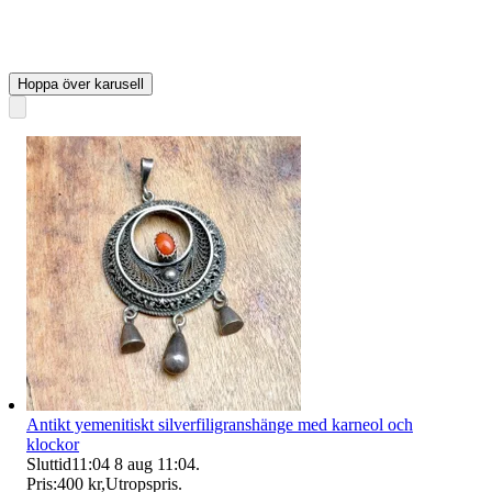
Hoppa över karusell
Antikt yemenitiskt silverfiligranshänge med karneol och
klockor
Sluttid
11:04
8 aug 11:04
.
Pris:
400 kr
,
Utropspris
.