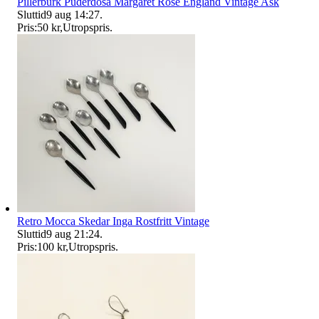
Pillerburk Puderdosa Margaret Rose England Vintage Ask
Sluttid
9 aug 14:27
.
Pris:
50 kr
,
Utropspris
.
Retro Mocca Skedar Inga Rostfritt Vintage
Sluttid
9 aug 21:24
.
Pris:
100 kr
,
Utropspris
.