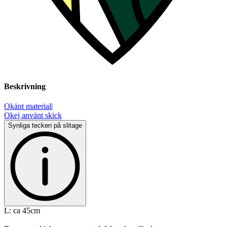
Beskrivning
Okänt material
|
Okej använt skick
Synliga tecken på slitage
L: ca 45cm