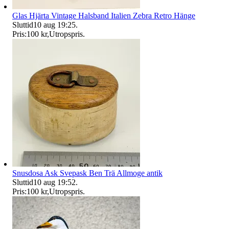
Glas Hjärta Vintage Halsband Italien Zebra Retro Hänge
Sluttid
10 aug 19:25
.
Pris:
100 kr
,
Utropspris
.
Snusdosa Ask Svepask Ben Trä Allmoge antik
Sluttid
10 aug 19:52
.
Pris:
100 kr
,
Utropspris
.