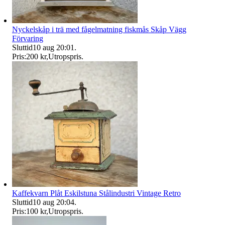
Nyckelskåp i trä med fågelmatning fiskmås Skåp Vägg
Förvaring
Sluttid
10 aug 20:01
.
Pris:
200 kr
,
Utropspris
.
Kaffekvarn Plåt Eskilstuna Stålindustri Vintage Retro
Sluttid
10 aug 20:04
.
Pris:
100 kr
,
Utropspris
.