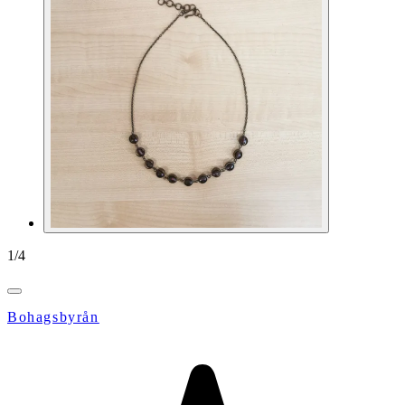
1
/
4
Bohagsbyrån