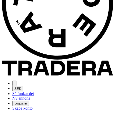
SEK
Så funkar det
Ny annons
Logga in
Skapa konto