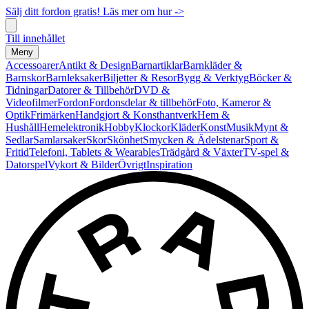
Sälj ditt fordon gratis! Läs mer om hur ->
Till innehållet
Meny
Accessoarer
Antikt & Design
Barnartiklar
Barnkläder &
Barnskor
Barnleksaker
Biljetter & Resor
Bygg & Verktyg
Böcker &
Tidningar
Datorer & Tillbehör
DVD &
Videofilmer
Fordon
Fordonsdelar & tillbehör
Foto, Kameror &
Optik
Frimärken
Handgjort & Konsthantverk
Hem &
Hushåll
Hemelektronik
Hobby
Klockor
Kläder
Konst
Musik
Mynt &
Sedlar
Samlarsaker
Skor
Skönhet
Smycken & Ädelstenar
Sport &
Fritid
Telefoni, Tablets & Wearables
Trädgård & Växter
TV-spel &
Datorspel
Vykort & Bilder
Övrigt
Inspiration