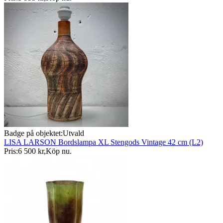
Badge på objektet:
Utvald
LISA LARSON Bordslampa XL Stengods Vintage 42 cm (L2)
Pris:
6 500 kr
,
Köp nu
.