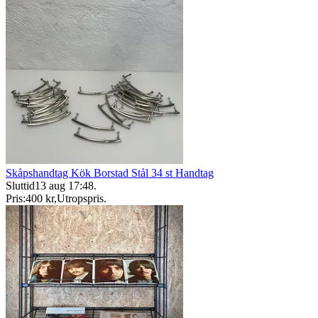
Skåpshandtag Kök Borstad Stål 34 st Handtag
Sluttid
13 aug 17:48
.
Pris:
400 kr
,
Utropspris
.