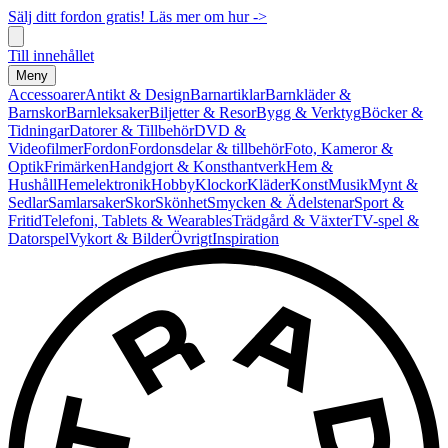
Sälj ditt fordon gratis! Läs mer om hur ->
Till innehållet
Meny
Accessoarer
Antikt & Design
Barnartiklar
Barnkläder &
Barnskor
Barnleksaker
Biljetter & Resor
Bygg & Verktyg
Böcker &
Tidningar
Datorer & Tillbehör
DVD &
Videofilmer
Fordon
Fordonsdelar & tillbehör
Foto, Kameror &
Optik
Frimärken
Handgjort & Konsthantverk
Hem &
Hushåll
Hemelektronik
Hobby
Klockor
Kläder
Konst
Musik
Mynt &
Sedlar
Samlarsaker
Skor
Skönhet
Smycken & Ädelstenar
Sport &
Fritid
Telefoni, Tablets & Wearables
Trädgård & Växter
TV-spel &
Datorspel
Vykort & Bilder
Övrigt
Inspiration