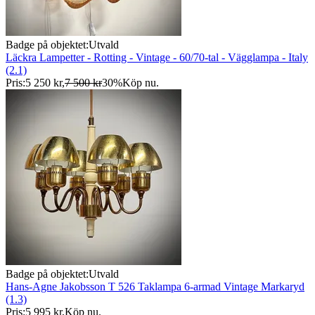
Badge på objektet:
Utvald
Läckra Lampetter - Rotting - Vintage - 60/70-tal - Vägglampa - Italy
(2.1)
Pris:
5 250 kr
,
7 500 kr
30
%
Köp nu
.
Badge på objektet:
Utvald
Hans-Agne Jakobsson T 526 Taklampa 6-armad Vintage Markaryd
(1.3)
Pris:
5 995 kr
,
Köp nu
.