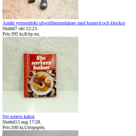
Antikt yemenitiskt silverfiligranshänge med karneol och klockor
Sluttid
7 okt 12:23
.
Pris:
395 kr
,
Köp nu
.
Sju sorters kakor
Sluttid
13 aug 17:28
.
Pris:
100 kr
,
Utropspris
.