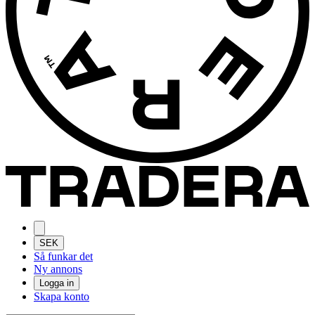
SEK
Så funkar det
Ny annons
Logga in
Skapa konto