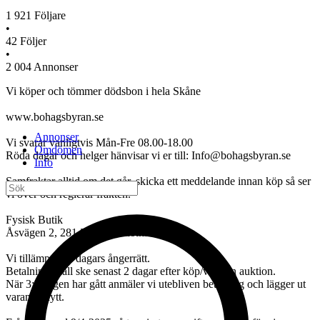
1 921
Följare
•
42
Följer
•
2 004
Annonser
Vi köper och tömmer dödsbon i hela Skåne
www.bohagsbyran.se
Annonser
Vi svarar vanligtvis Mån-Fre 08.00-18.00
Omdömen
Röda dagar och helger hänvisar vi er till: Info@bohagsbyran.se
Info
Samfraktar alltid om det går, skicka ett meddelande innan köp så ser
vi över och reglerar frakten.
Fysisk Butik
Åsvägen 2, 281 37 Hässleholm
Vi tillämpar 14 dagars ångerrätt.
Betalning skall ske senast 2 dagar efter köp/vunnen auktion.
När 3:e dagen har gått anmäler vi utebliven betalning och lägger ut
varan pånytt.