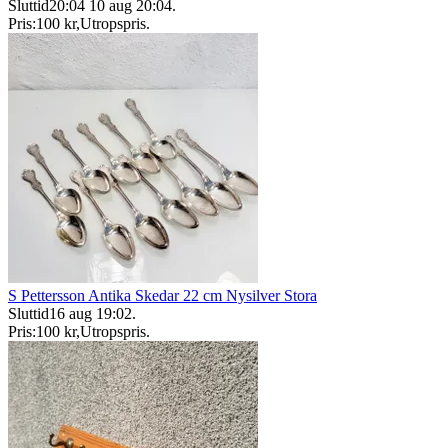
Sluttid
20:04
10 aug 20:04
.
Pris:
100 kr
,
Utropspris
.
S Pettersson Antika Skedar 22 cm Nysilver Stora
Sluttid
16 aug 19:02
.
Pris:
100 kr
,
Utropspris
.