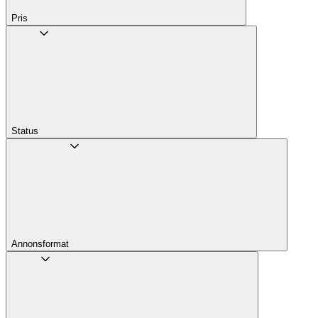
Pris
Status
Annons­format