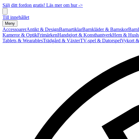
Sälj ditt fordon gratis! Läs mer om hur ->
Till innehållet
Meny
Accessoarer
Antikt & Design
Barnartiklar
Barnkläder & Barnskor
Barnl
Kameror & Optik
Frimärken
Handgjort & Konsthantverk
Hem & Hushå
Tablets & Wearables
Trädgård & Växter
TV-spel & Datorspel
Vykort &