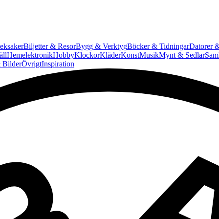
eksaker
Biljetter & Resor
Bygg & Verktyg
Böcker & Tidningar
Datorer &
ll
Hemelektronik
Hobby
Klockor
Kläder
Konst
Musik
Mynt & Sedlar
Saml
 Bilder
Övrigt
Inspiration