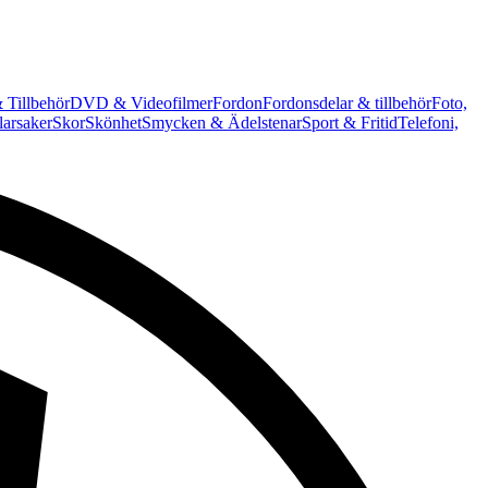
 Tillbehör
DVD & Videofilmer
Fordon
Fordonsdelar & tillbehör
Foto,
arsaker
Skor
Skönhet
Smycken & Ädelstenar
Sport & Fritid
Telefoni,