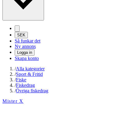
SEK
Så funkar det
Ny annons
Logga in
Skapa konto
/
Alla kategorier
/
Sport & Fritid
/
Fiske
/
Fiskedrag
/
Övriga fiskedrag
Mister X