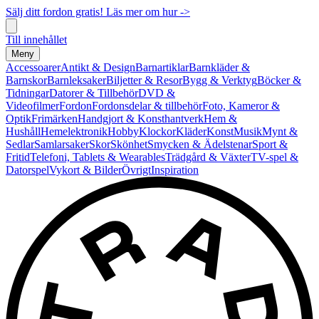
Sälj ditt fordon gratis! Läs mer om hur ->
Till innehållet
Meny
Accessoarer
Antikt & Design
Barnartiklar
Barnkläder &
Barnskor
Barnleksaker
Biljetter & Resor
Bygg & Verktyg
Böcker &
Tidningar
Datorer & Tillbehör
DVD &
Videofilmer
Fordon
Fordonsdelar & tillbehör
Foto, Kameror &
Optik
Frimärken
Handgjort & Konsthantverk
Hem &
Hushåll
Hemelektronik
Hobby
Klockor
Kläder
Konst
Musik
Mynt &
Sedlar
Samlarsaker
Skor
Skönhet
Smycken & Ädelstenar
Sport &
Fritid
Telefoni, Tablets & Wearables
Trädgård & Växter
TV-spel &
Datorspel
Vykort & Bilder
Övrigt
Inspiration