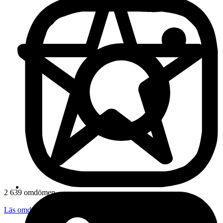
2 639 omdömen
Läs omdömen
Följ