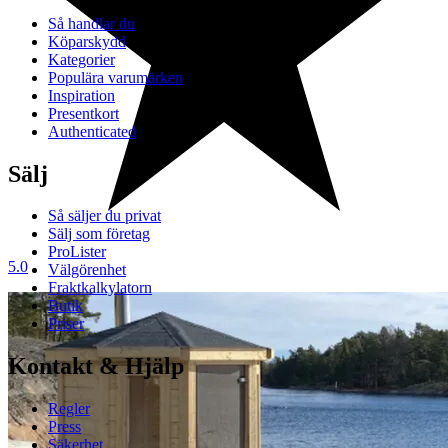
Så handlar du
Köparskydd
Kategorier
Populära varumärken
Inspiration
Presentkort
Authenticated
Sälj
Så säljer du privat
Sälj som företag
ProLister
5.0
Välgörenhet
Fraktkalkylatorn
Butik
Priser
Kontakt & Hjälp
Regler
Press
Säkerhet