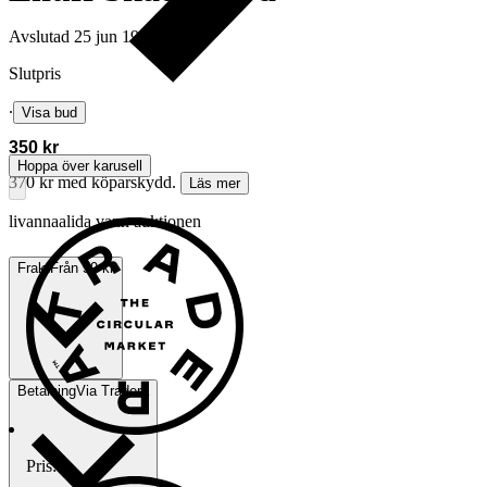
Avslutad
25 jun 19:33
Slutpris
∙
Visa bud
350 kr
Hoppa över karusell
370 kr med köparskydd.
Läs mer
livannaalida vann auktionen
Frakt
Från 59 kr
Betalning
Via Tradera
Pris:
.