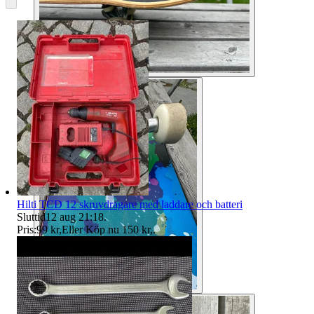
Hilti TCD 12 skruvdragare med laddare och batteri
Sluttid
12 aug 21:18
.
Pris:
99 kr
,
Eller Köp nu
150 kr
,
.