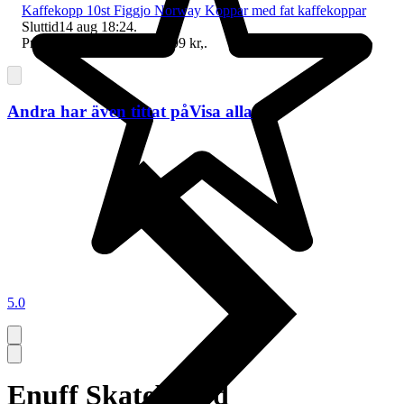
Kaffekopp 10st Figgjo Norway Koppar med fat kaffekoppar
Sluttid
14 aug 18:24
.
Pris:
199 kr
,
Eller Köp nu
299 kr
,
.
Andra har även tittat på
Visa alla
5.0
Enuff Skateboard