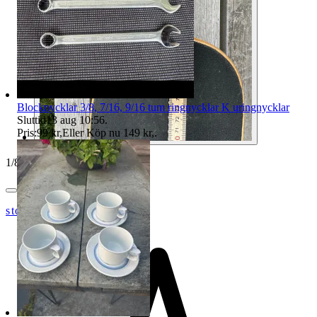
Blocknycklar 3/8, 7/16, 9/16 tum ringnycklar K uringnycklar
Sluttid
13 aug 10:56
.
Pris:
99 kr
,
Eller Köp nu
149 kr
,
.
1
/
8
stortjatarn