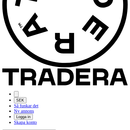
SEK
Så funkar det
Ny annons
Logga in
Skapa konto