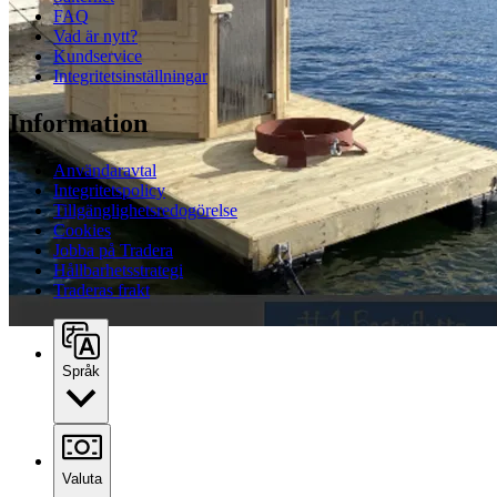
FAQ
Vad är nytt?
Kundservice
Integritetsinställningar
Information
Användaravtal
Integritetspolicy
Tillgänglighetsredogörelse
Cookies
Jobba på Tradera
Hållbarhetsstrategi
Traderas frakt
Språk
Valuta