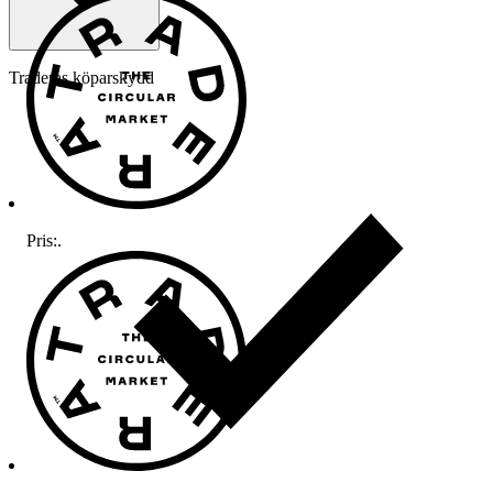
Traderas köparskydd
Pris:
.