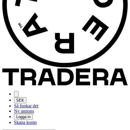
SEK
Så funkar det
Ny annons
Logga in
Skapa konto