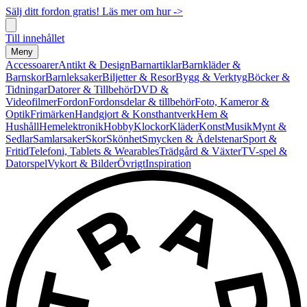
Sälj ditt fordon gratis! Läs mer om hur ->
Till innehållet
Meny
Accessoarer
Antikt & Design
Barnartiklar
Barnkläder &
Barnskor
Barnleksaker
Biljetter & Resor
Bygg & Verktyg
Böcker &
Tidningar
Datorer & Tillbehör
DVD &
Videofilmer
Fordon
Fordonsdelar & tillbehör
Foto, Kameror &
Optik
Frimärken
Handgjort & Konsthantverk
Hem &
Hushåll
Hemelektronik
Hobby
Klockor
Kläder
Konst
Musik
Mynt &
Sedlar
Samlarsaker
Skor
Skönhet
Smycken & Ädelstenar
Sport &
Fritid
Telefoni, Tablets & Wearables
Trädgård & Växter
TV-spel &
Datorspel
Vykort & Bilder
Övrigt
Inspiration