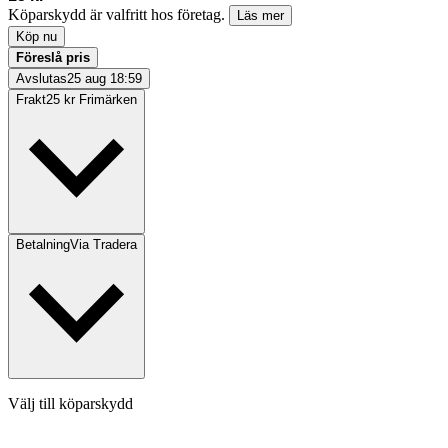
Köparskydd är valfritt hos företag.
Läs mer
Köp nu
Föreslå pris
Avslutas
25 aug 18:59
Frakt
25 kr Frimärken
Betalning
Via Tradera
Välj till köparskydd