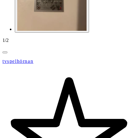
1
/
2
tvspelhörnan