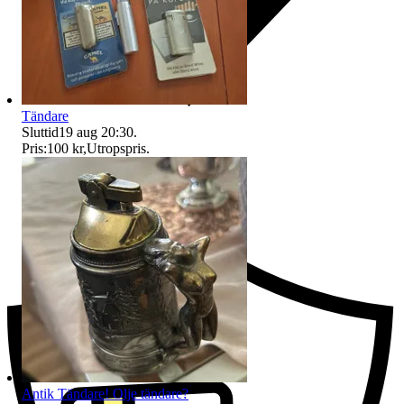
Tändare
Sluttid
19 aug 20:30
.
Pris:
100 kr
,
Utropspris
.
Ersättning om du inte får din vara
Antik Tändare! Olje tändare?