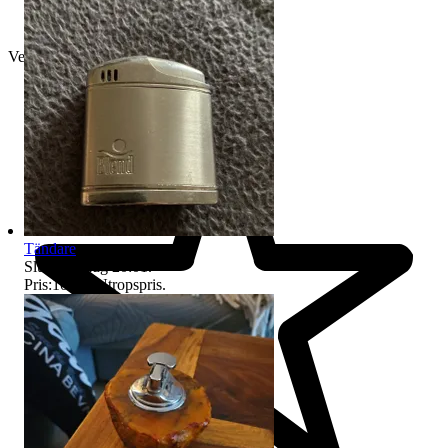
Verifierad
Tändare
Sluttid
12 aug 20:01
.
Pris:
100 kr
,
Utropspris
.