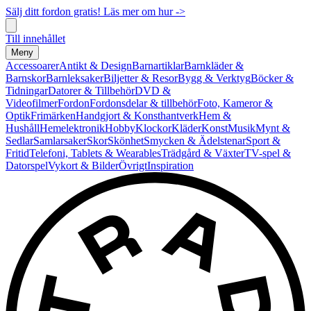
Sälj ditt fordon gratis! Läs mer om hur ->
Till innehållet
Meny
Accessoarer
Antikt & Design
Barnartiklar
Barnkläder &
Barnskor
Barnleksaker
Biljetter & Resor
Bygg & Verktyg
Böcker &
Tidningar
Datorer & Tillbehör
DVD &
Videofilmer
Fordon
Fordonsdelar & tillbehör
Foto, Kameror &
Optik
Frimärken
Handgjort & Konsthantverk
Hem &
Hushåll
Hemelektronik
Hobby
Klockor
Kläder
Konst
Musik
Mynt &
Sedlar
Samlarsaker
Skor
Skönhet
Smycken & Ädelstenar
Sport &
Fritid
Telefoni, Tablets & Wearables
Trädgård & Växter
TV-spel &
Datorspel
Vykort & Bilder
Övrigt
Inspiration