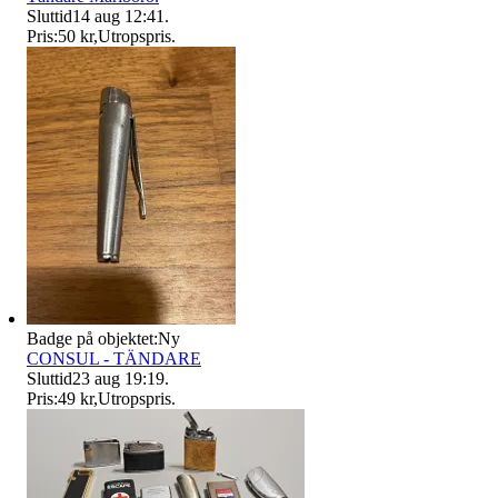
Sluttid
14 aug 12:41
.
Pris:
50 kr
,
Utropspris
.
Badge på objektet:
Ny
CONSUL - TÄNDARE
Sluttid
23 aug 19:19
.
Pris:
49 kr
,
Utropspris
.