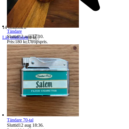
14 omdömen
Tändare
Sluttid
12 aug 17:10
.
Läs omdömen
Följ
Pris:
180 kr
,
Utropspris
.
Tändare 70-tal
Sluttid
12 aug 18:36
.