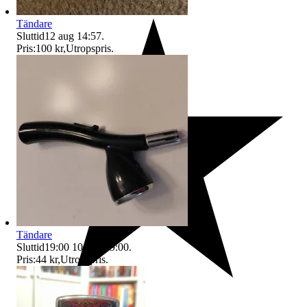
Tändare
Sluttid
12 aug 14:57
.
Pris:
100 kr
,
Utropspris
.
Tändare
Sluttid
19:00
10 aug 19:00
.
Pris:
44 kr
,
Utropspris
.