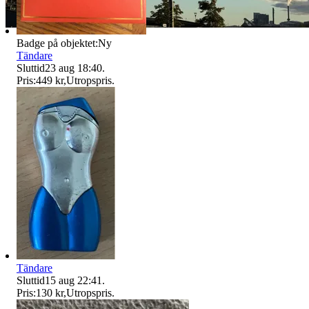
Badge på objektet:
Ny
Tändare
Sluttid
23 aug 18:40
.
Pris:
449 kr
,
Utropspris
.
Tändare
Sluttid
15 aug 22:41
.
Pris:
130 kr
,
Utropspris
.