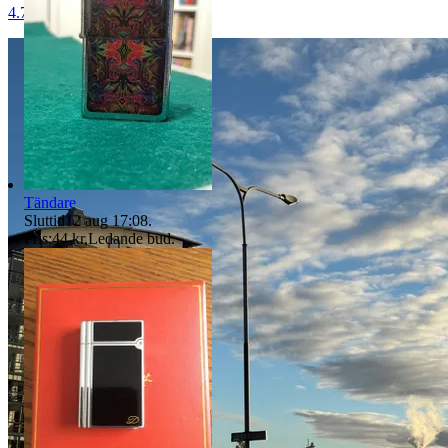
4.7
Tändare
Sluttid
12 aug 17:08
.
Pris:
44 kr
,
Ledande bud
.