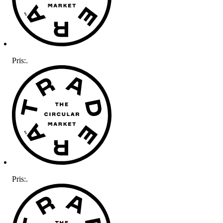
Pris:
.
Pris:
.