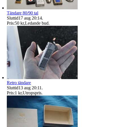
Tändare 80/90 tal
Sluttid
17 aug 20:14
.
Pris:
50 kr
,
Ledande bud
.
Retro tändare
Sluttid
13 aug 20:11
.
Pris:
1 kr
,
Utropspris
.