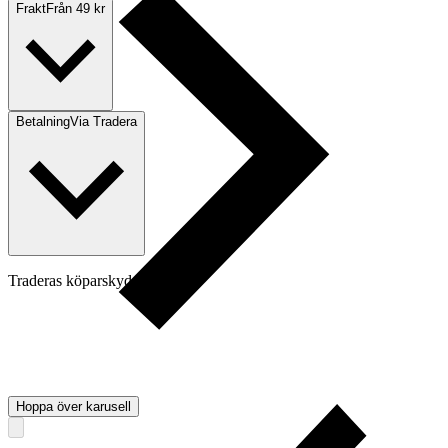
Frakt
Från 49 kr
Betalning
Via Tradera
Traderas köparskydd
Hoppa över karusell