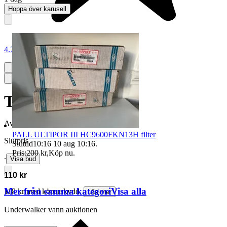
Hoppa över karusell
4.7
Tändare
Avslutad
20 maj 20:58
PALL ULTIPOR III HC9600FKN13H filter
Slutpris
Sluttid
10:16
10 aug 10:16
.
Pris:
200 kr
,
Köp nu
.
∙
Visa bud
110 kr
Mer från samma kategori
Visa alla
118 kr med köparskydd.
Läs mer
Underwalker vann auktionen