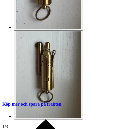
Köp mer och spara på frakten
1
/
3