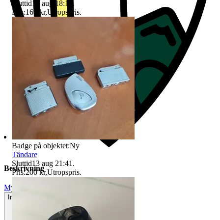
Sluttid
17 aug 18:19
.
Pris:
169 kr
,
Utropspris
.
Badge på objektet:
Ny
Tändare
Sluttid
13 aug 21:41
.
Beskrivning
Pris:
200 kr
,
Utropspris
.
Mycket gott skick
Inga eller minimala tecken på användning