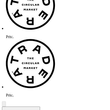
Pris:
.
Pris:
.