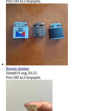
Pris:
100 kr
,
Utropspris
.
Bensin tändare
Sluttid
19 aug 20:25
.
Pris:
180 kr
,
Utropspris
.