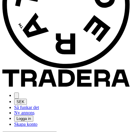
SEK
Så funkar det
Ny annons
Logga in
Skapa konto