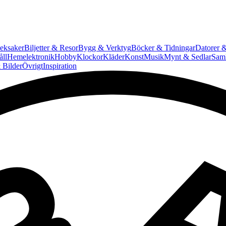
eksaker
Biljetter & Resor
Bygg & Verktyg
Böcker & Tidningar
Datorer &
ll
Hemelektronik
Hobby
Klockor
Kläder
Konst
Musik
Mynt & Sedlar
Saml
 Bilder
Övrigt
Inspiration