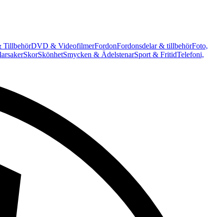
 Tillbehör
DVD & Videofilmer
Fordon
Fordonsdelar & tillbehör
Foto,
arsaker
Skor
Skönhet
Smycken & Ädelstenar
Sport & Fritid
Telefoni,