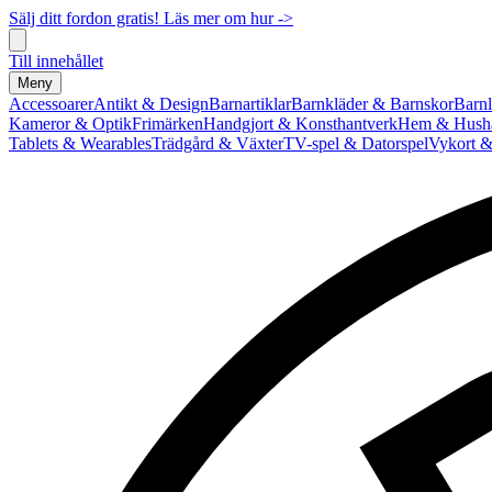
Sälj ditt fordon gratis! Läs mer om hur ->
Till innehållet
Meny
Accessoarer
Antikt & Design
Barnartiklar
Barnkläder & Barnskor
Barnl
Kameror & Optik
Frimärken
Handgjort & Konsthantverk
Hem & Hushå
Tablets & Wearables
Trädgård & Växter
TV-spel & Datorspel
Vykort &