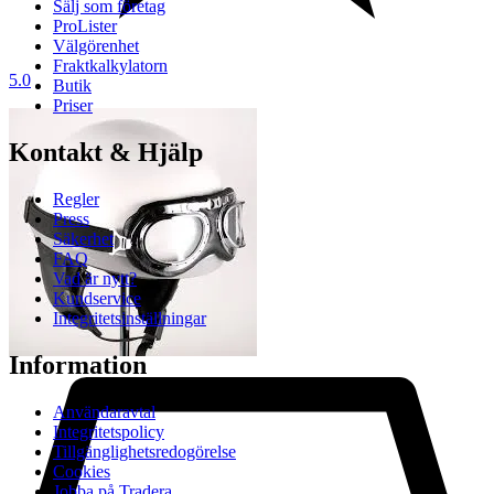
Sälj som företag
ProLister
Välgörenhet
Fraktkalkylatorn
5.0
Butik
Priser
Kontakt & Hjälp
Regler
Press
Säkerhet
FAQ
Vad är nytt?
Kundservice
Integritetsinställningar
Information
Användaravtal
Integritetspolicy
Tillgänglighetsredogörelse
Cookies
Jobba på Tradera