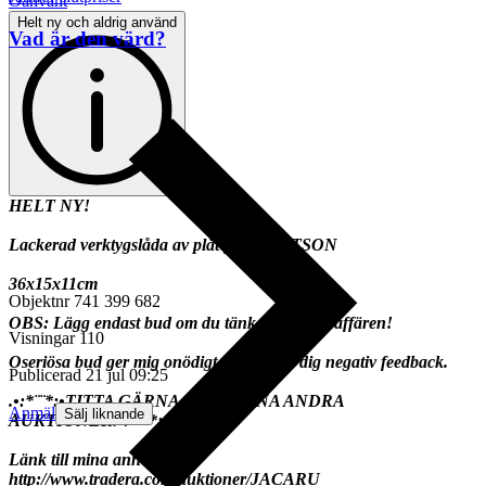
Oanvänt
Helt ny och aldrig använd
Vad är den värd?
HELT NY!
Lackerad verktygslåda av plåt från STETSON
36x15x11cm
Objektnr
741 399 682
OBS: Lägg endast bud om du tänker fullfölja affären!
Visningar
110
Oseriösa bud ger mig onödigt arbete och dig negativ feedback.
Publicerad
21 jul 09:25
.•:*¨¨*:•TITTA GÄRNA IN PÅ MINA ANDRA
Anmäl
Sälj liknande
AUKTIONER.•:*¨¨*:•
Länk till mina annonser:
http://www.tradera.com/auktioner/JACARU