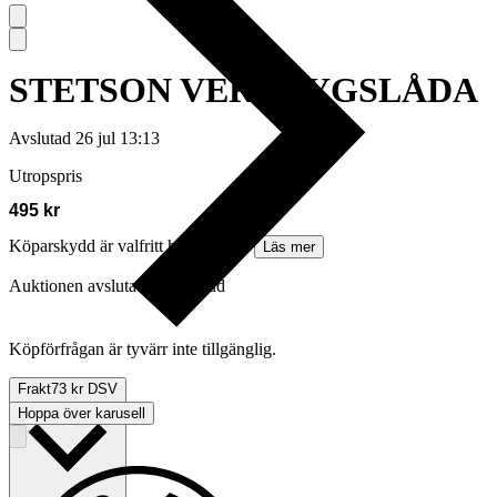
STETSON VERKTYGSLÅDA
Avslutad
26 jul 13:13
Utropspris
495 kr
Köparskydd är valfritt hos företag.
Läs mer
Auktionen avslutades utan bud
Köpförfrågan är tyvärr inte tillgänglig.
Frakt
73 kr DSV
Hoppa över karusell