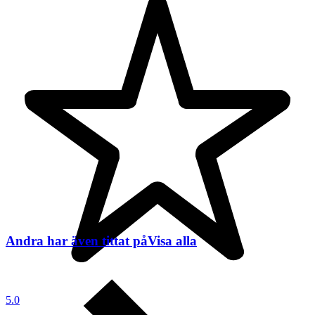
Andra har även tittat på
Visa alla
5.0