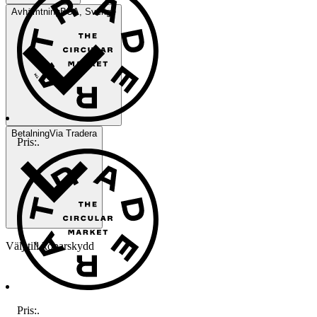
Avhämtning
BUA, Sverige
Betalning
Via Tradera
Pris:
.
Välj till köparskydd
Pris:
.