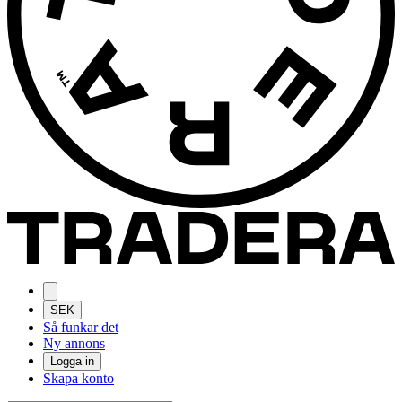
SEK
Så funkar det
Ny annons
Logga in
Skapa konto