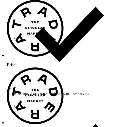
Pris:
.
Ersättning om varan inte är som beskriven