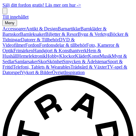
Sälj ditt fordon gratis! Läs mer om hur ->
Till innehållet
Meny
Accessoarer
Antikt & Design
Barnartiklar
Barnkläder &
Barnskor
Barnleksaker
Biljetter & Resor
Bygg & Verktyg
Böcker &
Tidningar
Datorer & Tillbehör
DVD &
Videofilmer
Fordon
Fordonsdelar & tillbehör
Foto, Kameror &
Optik
Frimärken
Handgjort & Konsthantverk
Hem &
Hushåll
Hemelektronik
Hobby
Klockor
Kläder
Konst
Musik
Mynt &
Sedlar
Samlarsaker
Skor
Skönhet
Smycken & Ädelstenar
Sport &
Fritid
Telefoni, Tablets & Wearables
Trädgård & Växter
TV-spel &
Datorspel
Vykort & Bilder
Övrigt
Inspiration