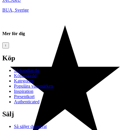
JACARU
BUA
,
Sverige
Mer för dig
↑
Köp
Så handlar du
Köparskydd
Kategorier
Populära varumärken
Inspiration
Presentkort
Authenticated
Sälj
Så säljer du privat