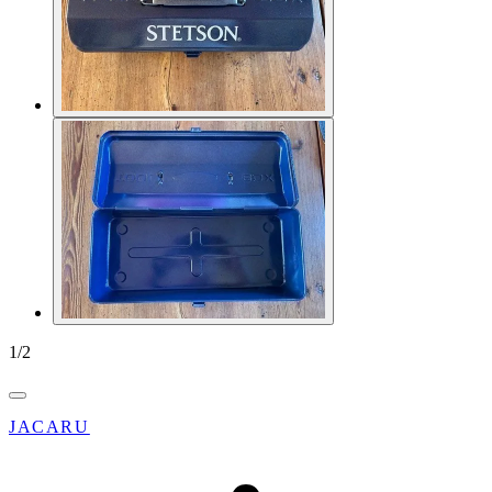
1
/
2
JACARU