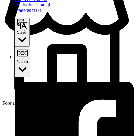
Hållbarhetsstrategi
Traderas frakt
Språk
Valuta
Företag