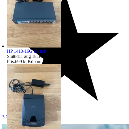
HP 1410-16G Switch
Sluttid
11 aug 18:54
.
Pris:
699 kr
,
Köp nu
.
5.0