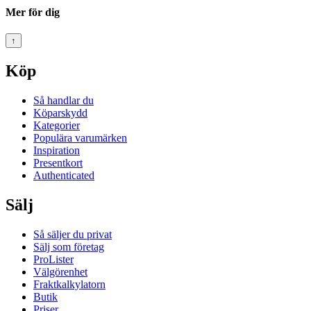
Mer för dig
↑
Köp
Så handlar du
Köparskydd
Kategorier
Populära varumärken
Inspiration
Presentkort
Authenticated
Sälj
Så säljer du privat
Sälj som företag
ProLister
Välgörenhet
Fraktkalkylatorn
Butik
Priser