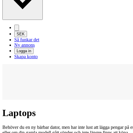
SEK
Så funkar det
Ny annons
Logga in
Skapa konto
Laptops
Behöver du en ny bärbar dator, men har inte lust att lägga pengar på en
eller om din gamla modell gått sönder och inte längre finns att köpa.