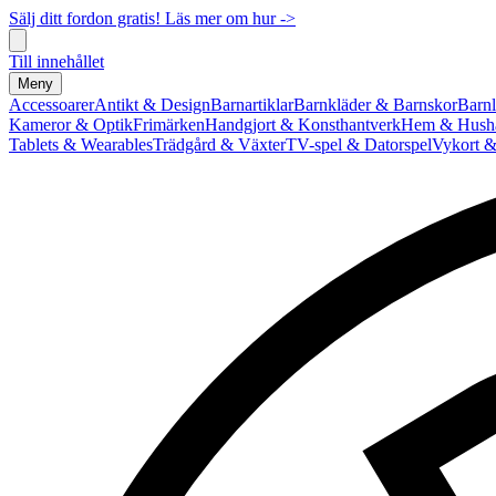
Sälj ditt fordon gratis! Läs mer om hur ->
Till innehållet
Meny
Accessoarer
Antikt & Design
Barnartiklar
Barnkläder & Barnskor
Barnl
Kameror & Optik
Frimärken
Handgjort & Konsthantverk
Hem & Hushå
Tablets & Wearables
Trädgård & Växter
TV-spel & Datorspel
Vykort &