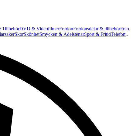
 Tillbehör
DVD & Videofilmer
Fordon
Fordonsdelar & tillbehör
Foto,
arsaker
Skor
Skönhet
Smycken & Ädelstenar
Sport & Fritid
Telefoni,