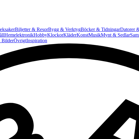
eksaker
Biljetter & Resor
Bygg & Verktyg
Böcker & Tidningar
Datorer &
ll
Hemelektronik
Hobby
Klockor
Kläder
Konst
Musik
Mynt & Sedlar
Saml
 Bilder
Övrigt
Inspiration