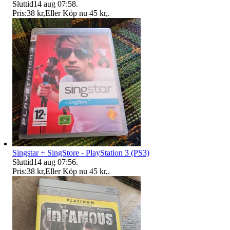
Sluttid
14 aug 07:58
.
Pris:
38 kr
,
Eller Köp nu
45 kr
,
.
Singstar + SingStore - PlayStation 3 (PS3)
Sluttid
14 aug 07:56
.
Pris:
38 kr
,
Eller Köp nu
45 kr
,
.