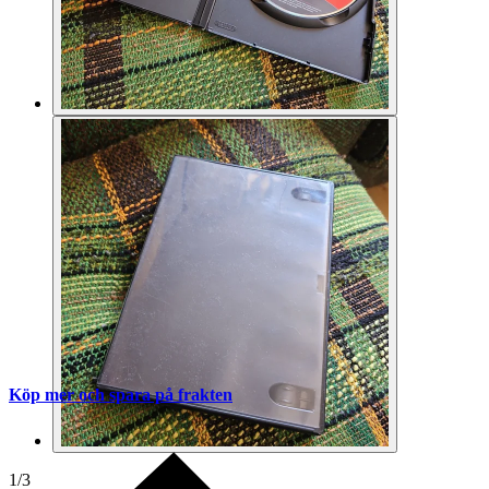
Köp mer och spara på frakten
1
/
3