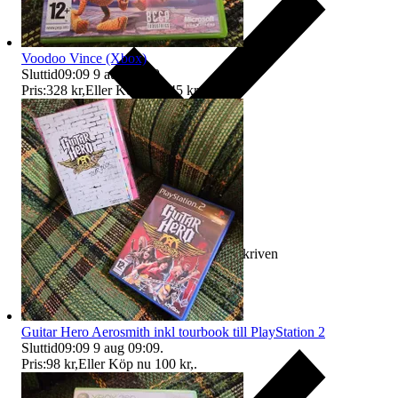
Voodoo Vince (Xbox)
Sluttid
09:09
9 aug 09:09
.
Pris:
328 kr
,
Eller Köp nu
345 kr
,
.
Ersättning om varan inte är som beskriven
Guitar Hero Aerosmith inkl tourbook till PlayStation 2
Sluttid
09:09
9 aug 09:09
.
Pris:
98 kr
,
Eller Köp nu
100 kr
,
.