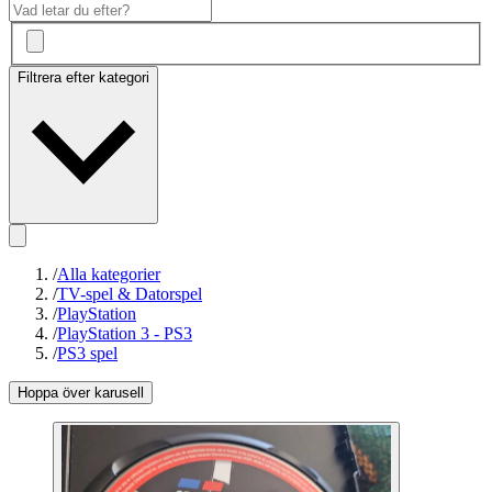
Filtrera efter kategori
/
Alla kategorier
/
TV-spel & Datorspel
/
PlayStation
/
PlayStation 3 - PS3
/
PS3 spel
Hoppa över karusell