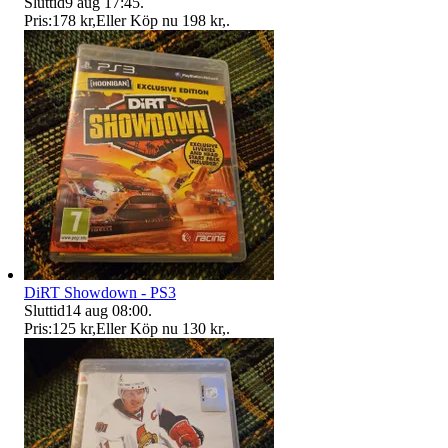
Sluttid
9 aug 17:45
.
Pris:
178 kr
,
Eller Köp nu
198 kr
,
.
DiRT Showdown - PS3
Sluttid
14 aug 08:00
.
Pris:
125 kr
,
Eller Köp nu
130 kr
,
.