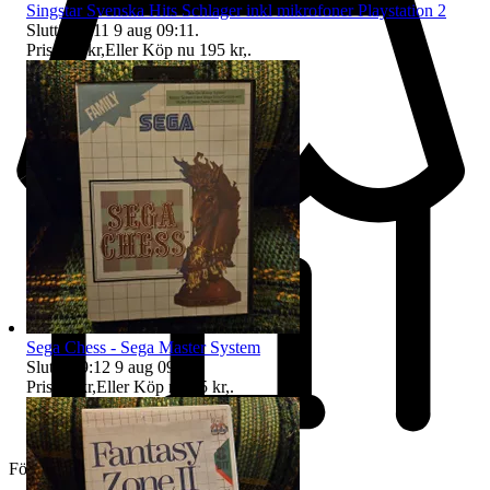
Singstar Svenska Hits Schlager inkl mikrofoner Playstation 2
Sluttid
09:11
9 aug 09:11
.
Pris:
178 kr
,
Eller Köp nu
195 kr
,
.
Sega Chess - Sega Master System
Sluttid
09:12
9 aug 09:12
.
Pris:
69 kr
,
Eller Köp nu
75 kr
,
.
Företag