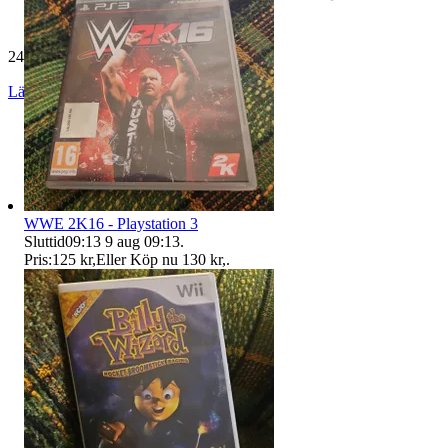
24 503 omdömen
Läs omdömen
Följ
WWE 2K16 - Playstation 3
Sluttid
09:13
9 aug 09:13
.
Pris:
125 kr
,
Eller Köp nu
130 kr
,
.