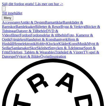
Sälj ditt fordon gratis! Läs mer om hur ->
Till innehållet
Meny
Accessoarer
Antikt & Design
Barnartiklar
Barnkläder &
Barnskor
Barnleksaker
Biljetter & Resor
Bygg & Verktyg
Böcker &
Tidningar
Datorer & Tillbehör
DVD &
Videofilmer
Fordon
Fordonsdelar & tillbehör
Foto, Kameror &
Optik
Frimärken
Handgjort & Konsthantverk
Hem &
Hushåll
Hemelektronik
Hobby
Klockor
Kläder
Konst
Musik
Mynt &
Sedlar
Samlarsaker
Skor
Skönhet
Smycken & Ädelstenar
Sport &
Fritid
Telefoni, Tablets & Wearables
Trädgård & Växter
TV-spel &
Datorspel
Vykort & Bilder
Övrigt
Inspiration