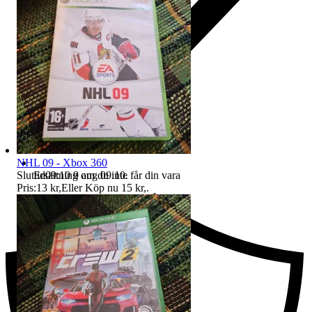
NHL 09 - Xbox 360
Sluttid
09:10
9 aug 09:10
.
Ersättning om du inte får din vara
Pris:
13 kr
,
Eller Köp nu
15 kr
,
.