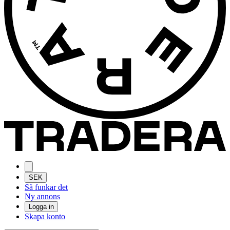
SEK
Så funkar det
Ny annons
Logga in
Skapa konto