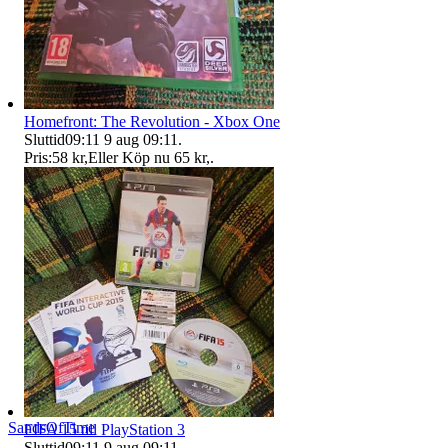
Homefront: The Revolution - Xbox One
Sluttid
09:11
9 aug 09:11
.
Pris:
58 kr
,
Eller Köp nu
65 kr
,
.
SandsOfTime
FIFA 15 till PlayStation 3
Sluttid
09:11
9 aug 09:11
.