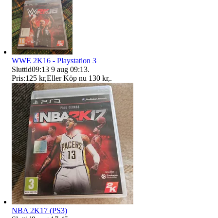
WWE 2K16 - Playstation 3
Sluttid
09:13
9 aug 09:13
.
Pris:
125 kr
,
Eller Köp nu
130 kr
,
.
NBA 2K17 (PS3)