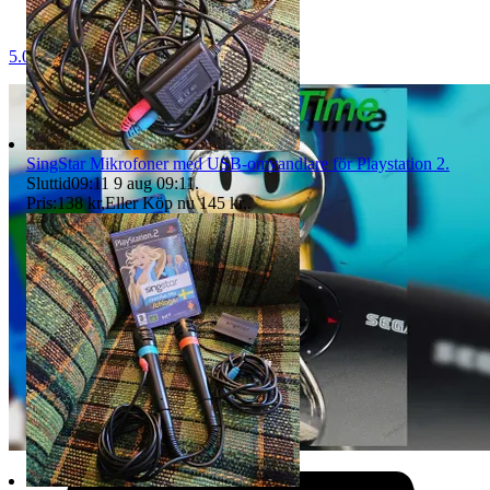
5.0
SingStar Mikrofoner med USB-omvandlare för Playstation 2.
Sluttid
09:11
9 aug 09:11
.
Pris:
138 kr
,
Eller Köp nu
145 kr
,
.