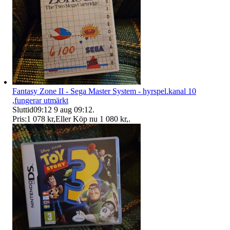
Fantasy Zone II - Sega Master System - hyrspel.kanal 10
,fungerar utmärkt
Sluttid
09:12
9 aug 09:12
.
Pris:
1 078 kr
,
Eller Köp nu
1 080 kr
,
.