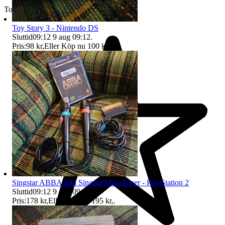
Toppsäljare
Toy Story 3 - Nintendo DS
Sluttid
09:12
9 aug 09:12
.
Pris:
98 kr
,
Eller Köp nu
100 kr
,
.
Singstar ABBA Inkl SingstarMikrofoner - PlayStation 2
Sluttid
09:12
9 aug 09:12
.
Pris:
178 kr
,
Eller Köp nu
195 kr
,
.