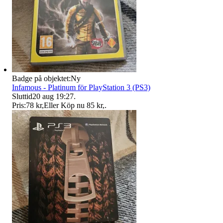
Badge på objektet:
Ny
Infamous - Platinum för PlayStation 3 (PS3)
Sluttid
20 aug 19:27
.
Pris:
78 kr
,
Eller Köp nu
85 kr
,
.