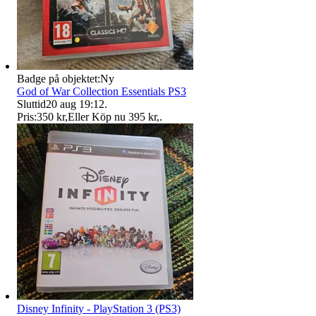
Badge på objektet:
Ny
God of War Collection Essentials PS3
Sluttid
20 aug 19:12
.
Pris:
350 kr
,
Eller Köp nu
395 kr
,
.
Disney Infinity - PlayStation 3 (PS3)