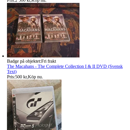
Pris:
2 500 kr
,
Köp nu
.
Badge på objektet:
Fri frakt
The Macahans - The Complete Collection I & II DVD (Svensk
Text)
Pris:
500 kr
,
Köp nu
.