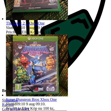
The Crew 2 - Xbox One
Sluttid
09:10
9 aug 09:10
.
Pris:
88 kr
,
Eller Köp nu
95 kr
,
.
Beskrivning
Super Dungeon Bros Xbox One
Simulator
|
Sluttid
09:10
9 aug 09:10
.
Racing
|
Pris:
98 kr
,
Eller Köp nu
100 kr
,
.
Gott använt skick