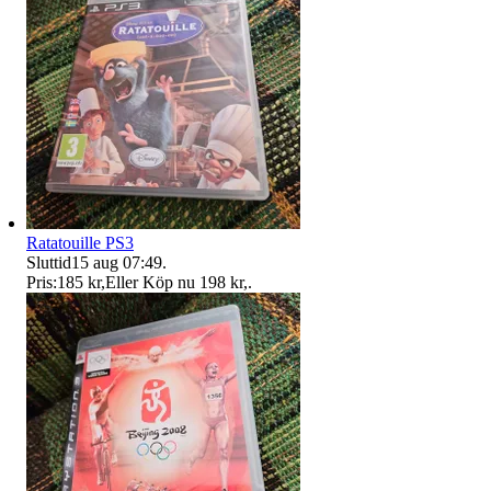
Ratatouille PS3
Sluttid
15 aug 07:49
.
Pris:
185 kr
,
Eller Köp nu
198 kr
,
.