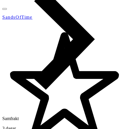
SandsOfTime
Samfrakt
3 dagar