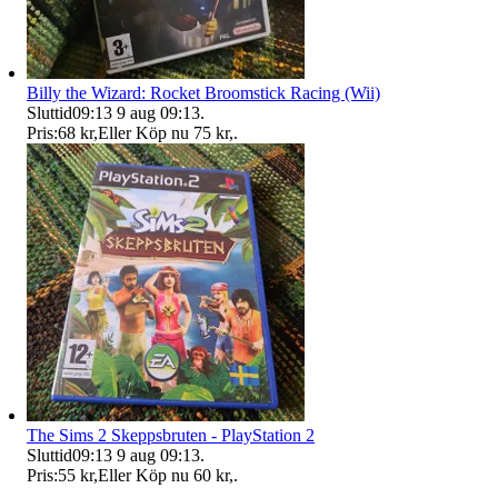
Billy the Wizard: Rocket Broomstick Racing (Wii)
Sluttid
09:13
9 aug 09:13
.
Pris:
68 kr
,
Eller Köp nu
75 kr
,
.
The Sims 2 Skeppsbruten - PlayStation 2
Sluttid
09:13
9 aug 09:13
.
Pris:
55 kr
,
Eller Köp nu
60 kr
,
.