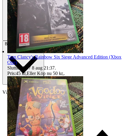
Betalning
Via Tradera
Tom Clancy's Rainbow Six Siege Advanced Edition (Xbox
One)
Sluttid
21:37
8 aug 21:37
.
Pris:
45 kr
,
Eller Köp nu
50 kr
,
.
Välj till köparskydd