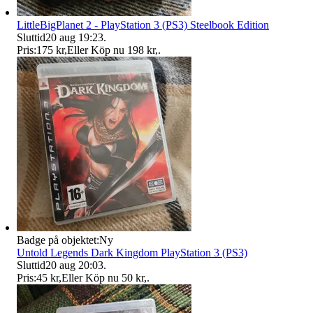
LittleBigPlanet 2 - PlayStation 3 (PS3) Steelbook Edition
Sluttid
20 aug 19:23
.
Pris:
175 kr
,
Eller Köp nu
198 kr
,
.
Badge på objektet:
Ny
Untold Legends Dark Kingdom PlayStation 3 (PS3)
Sluttid
20 aug 20:03
.
Pris:
45 kr
,
Eller Köp nu
50 kr
,
.