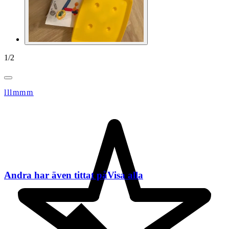
1
/
2
lllmmm
Andra har även tittat på
Visa alla