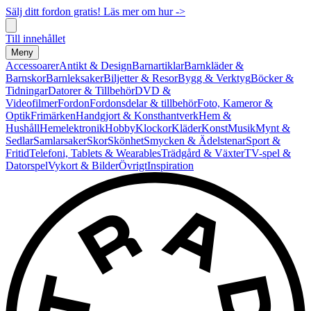
Sälj ditt fordon gratis! Läs mer om hur ->
Till innehållet
Meny
Accessoarer
Antikt & Design
Barnartiklar
Barnkläder &
Barnskor
Barnleksaker
Biljetter & Resor
Bygg & Verktyg
Böcker &
Tidningar
Datorer & Tillbehör
DVD &
Videofilmer
Fordon
Fordonsdelar & tillbehör
Foto, Kameror &
Optik
Frimärken
Handgjort & Konsthantverk
Hem &
Hushåll
Hemelektronik
Hobby
Klockor
Kläder
Konst
Musik
Mynt &
Sedlar
Samlarsaker
Skor
Skönhet
Smycken & Ädelstenar
Sport &
Fritid
Telefoni, Tablets & Wearables
Trädgård & Växter
TV-spel &
Datorspel
Vykort & Bilder
Övrigt
Inspiration