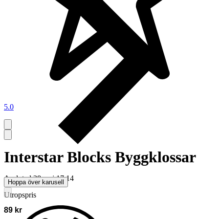
5.0
Interstar Blocks Byggklossar
Avslutad
28 maj 17:14
Hoppa över karusell
Utropspris
89 kr