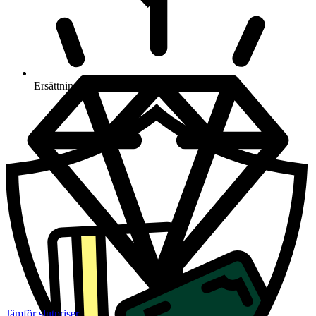
Ersättning om du inte får din vara
Jämför slutpriser