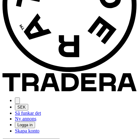
SEK
Så funkar det
Ny annons
Logga in
Skapa konto