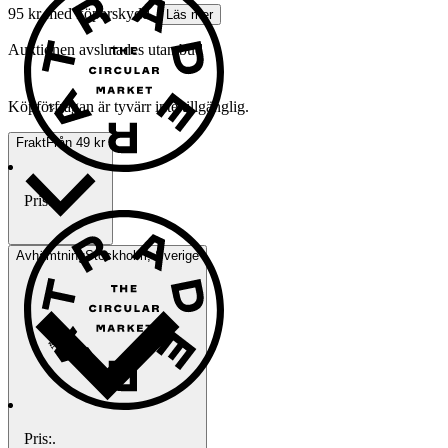
95 kr med köparskydd.
Läs mer
Auktionen avslutades utan bud
Köpförfrågan är tyvärr inte tillgänglig.
Frakt
Från 49 kr
Pris:
.
Avhämtning
Stockholm, Sverige
Pris:
.