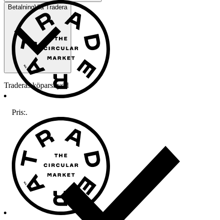
Betalning
Via Tradera
Traderas köparskydd
Pris:
.