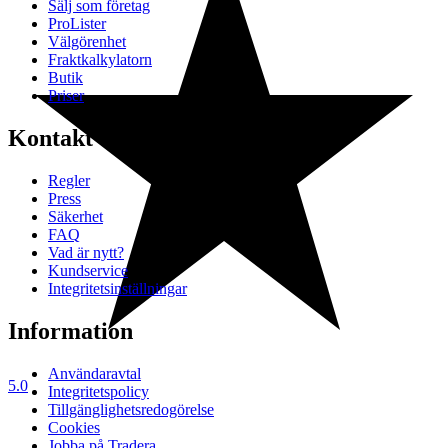
Sälj som företag
ProLister
Välgörenhet
Fraktkalkylatorn
Butik
Priser
Kontakt & Hjälp
Regler
Press
Säkerhet
FAQ
Vad är nytt?
Kundservice
Integritetsinställningar
Information
Användaravtal
5.0
Integritetspolicy
Tillgänglighetsredogörelse
Cookies
Jobba på Tradera