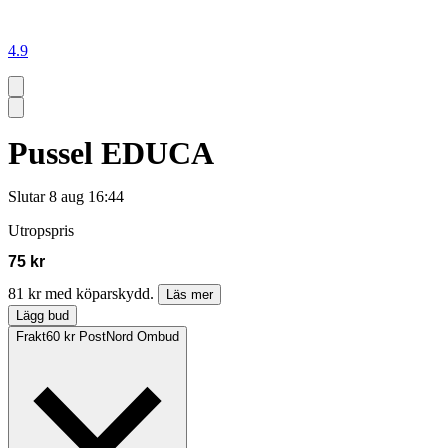
4.9
Pussel EDUCA
Slutar
8 aug 16:44
Utropspris
75 kr
81 kr med köparskydd.
Läs mer
Lägg bud
Frakt
60 kr PostNord Ombud