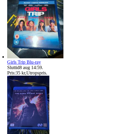
Girls Trip Blu-ray
Sluttid
8 aug 14:59
.
Pris:
35 kr
,
Utropspris
.