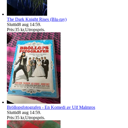
The Dark Knight Rises (Blu-ray)
Sluttid
8 aug 14:59
.
Pris:
35 kr
,
Utropspris
.
Bröllopsfotografen - En Komedi av Ulf Malmros
Sluttid
8 aug 14:59
.
Pris:
35 kr
,
Utropspris
.