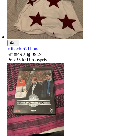
4XL
Vit och röd linne
Sluttid
9 aug 09:24
.
Pris:
35 kr
,
Utropspris
.