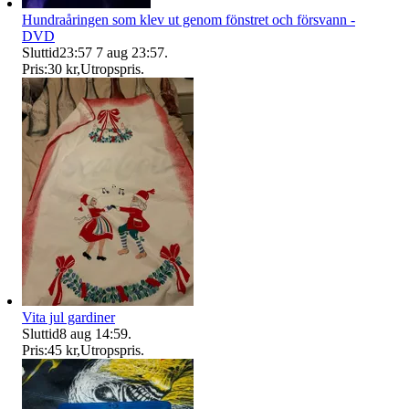
Hundraåringen som klev ut genom fönstret och försvann -
DVD
Sluttid
23:57
7 aug 23:57
.
Pris:
30 kr
,
Utropspris
.
Vita jul gardiner
Sluttid
8 aug 14:59
.
Pris:
45 kr
,
Utropspris
.