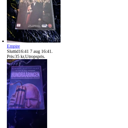
Empire
Sluttid
16:41
7 aug 16:41
.
Pris:
35 kr
,
Utropspris
.