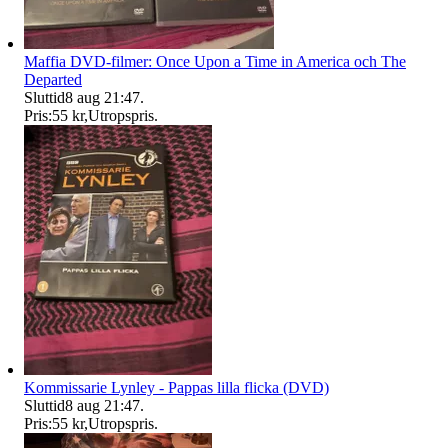
Maffia DVD-filmer: Once Upon a Time in America och The
Departed
Sluttid
8 aug 21:47
.
Pris:
55 kr
,
Utropspris
.
Kommissarie Lynley - Pappas lilla flicka (DVD)
Sluttid
8 aug 21:47
.
Pris:
55 kr
,
Utropspris
.