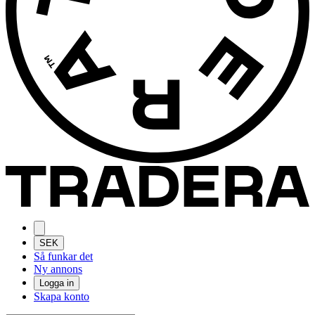
SEK
Så funkar det
Ny annons
Logga in
Skapa konto