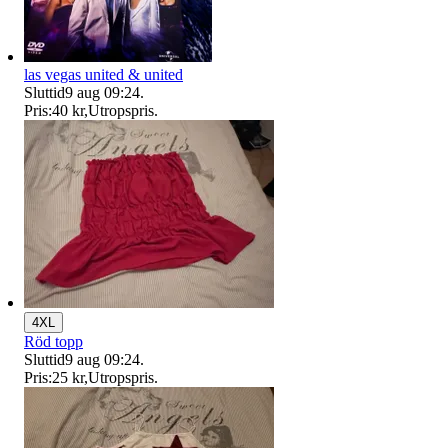
las vegas united & united
Sluttid
9 aug 09:24
.
Pris:
40 kr
,
Utropspris
.
4XL
Röd topp
Sluttid
9 aug 09:24
.
Pris:
25 kr
,
Utropspris
.