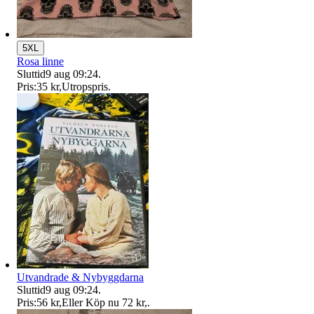
5XL
Rosa linne
Sluttid
9 aug 09:24
.
Pris:
35 kr
,
Utropspris
.
Utvandrade & Nybyggdarna
Sluttid
9 aug 09:24
.
Pris:
56 kr
,
Eller Köp nu
72 kr
,
.