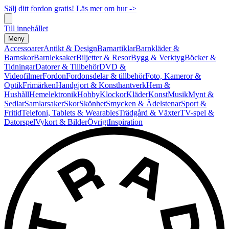
Sälj ditt fordon gratis! Läs mer om hur ->
Till innehållet
Meny
Accessoarer
Antikt & Design
Barnartiklar
Barnkläder &
Barnskor
Barnleksaker
Biljetter & Resor
Bygg & Verktyg
Böcker &
Tidningar
Datorer & Tillbehör
DVD &
Videofilmer
Fordon
Fordonsdelar & tillbehör
Foto, Kameror &
Optik
Frimärken
Handgjort & Konsthantverk
Hem &
Hushåll
Hemelektronik
Hobby
Klockor
Kläder
Konst
Musik
Mynt &
Sedlar
Samlarsaker
Skor
Skönhet
Smycken & Ädelstenar
Sport &
Fritid
Telefoni, Tablets & Wearables
Trädgård & Växter
TV-spel &
Datorspel
Vykort & Bilder
Övrigt
Inspiration