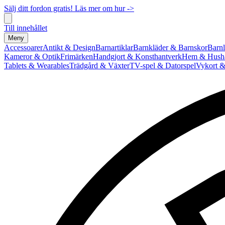
Sälj ditt fordon gratis! Läs mer om hur ->
Till innehållet
Meny
Accessoarer
Antikt & Design
Barnartiklar
Barnkläder & Barnskor
Barnl
Kameror & Optik
Frimärken
Handgjort & Konsthantverk
Hem & Hushå
Tablets & Wearables
Trädgård & Växter
TV-spel & Datorspel
Vykort &