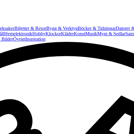
eksaker
Biljetter & Resor
Bygg & Verktyg
Böcker & Tidningar
Datorer &
ll
Hemelektronik
Hobby
Klockor
Kläder
Konst
Musik
Mynt & Sedlar
Saml
 Bilder
Övrigt
Inspiration