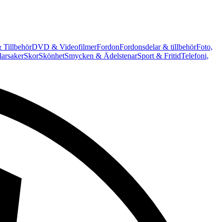
 Tillbehör
DVD & Videofilmer
Fordon
Fordonsdelar & tillbehör
Foto,
arsaker
Skor
Skönhet
Smycken & Ädelstenar
Sport & Fritid
Telefoni,