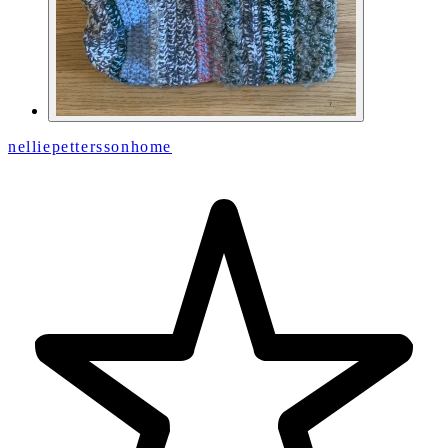
nelliepetterssonhome