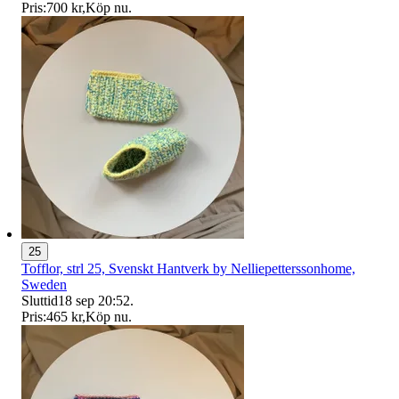
Pris:
700 kr
,
Köp nu
.
25
Tofflor, strl 25, Svenskt Hantverk by Nelliepetterssonhome,
Sweden
Sluttid
18 sep 20:52
.
Pris:
465 kr
,
Köp nu
.