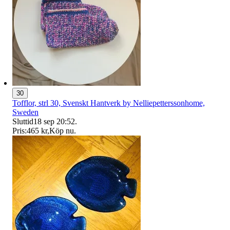
30
Tofflor, strl 30, Svenskt Hantverk by Nelliepetterssonhome,
Sweden
Sluttid
18 sep 20:52
.
Pris:
465 kr
,
Köp nu
.