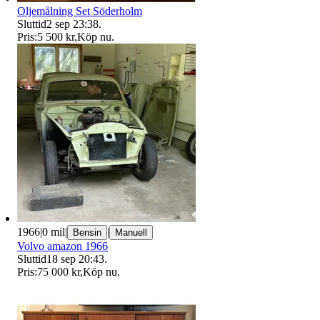
Oljemålning Set Söderholm
Sluttid
2 sep 23:38
.
Pris:
5 500 kr
,
Köp nu
.
1966
|
0 mil
|
|
Bensin
Manuell
Volvo amazon 1966
Sluttid
18 sep 20:43
.
Pris:
75 000 kr
,
Köp nu
.