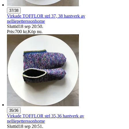
37/38
Virkade TOFFLOR strl 37, 38 hantverk av
nelliepetterssonhome
Sluttid
18 sep 20:50
.
Pris:
700 kr
,
Köp nu
.
35/36
Virkade TOFFLOR strl 35,36 hantverk av
nelliepetterssonhome
Sluttid
18 sep 20:51
.