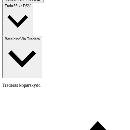
Frakt
55 kr DSV
Betalning
Via Tradera
Traderas köparskydd