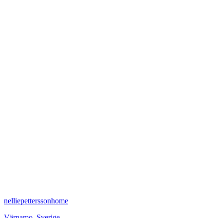
nelliepetterssonhome
Värnamo
,
Sverige