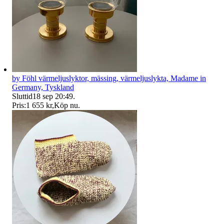
by Föhl värmeljuslyktor, mässing, värmeljuslykta, Madame in
Germany, Tyskland
Sluttid
18 sep 20:49
.
Pris:
1 655 kr
,
Köp nu
.