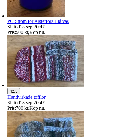
PO Ström for Alsterfors Blå vas
Sluttid
18 sep 20:47
.
Pris:
500 kr
,
Köp nu
.
42,5
Handvirkade tofflor
Sluttid
18 sep 20:47
.
Pris:
700 kr
,
Köp nu
.