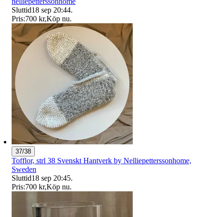
nelliepetterssonhome
Sluttid
18 sep 20:44
.
Pris:
700 kr
,
Köp nu
.
37/38
Tofflor, strl 38 Svenskt Hantverk by Nelliepetterssonhome,
Sweden
Sluttid
18 sep 20:45
.
Pris:
700 kr
,
Köp nu
.