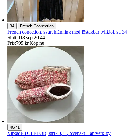
|
34
French Connection
French conection, svart klänning med löstagbar tyllkjol, stl 34
Sluttid
18 sep 20:44
.
Pris:
795 kr
,
Köp nu
.
40/41
Virkade TOFFLOR, strl 40,41, Svenskt Hantverk by