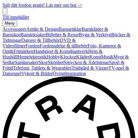
Sälj ditt fordon gratis! Läs mer om hur ->
Till innehållet
Meny
Accessoarer
Antikt & Design
Barnartiklar
Barnkläder &
Barnskor
Barnleksaker
Biljetter & Resor
Bygg & Verktyg
Böcker &
Tidningar
Datorer & Tillbehör
DVD &
Videofilmer
Fordon
Fordonsdelar & tillbehör
Foto, Kameror &
Optik
Frimärken
Handgjort & Konsthantverk
Hem &
Hushåll
Hemelektronik
Hobby
Klockor
Kläder
Konst
Musik
Mynt &
Sedlar
Samlarsaker
Skor
Skönhet
Smycken & Ädelstenar
Sport &
Fritid
Telefoni, Tablets & Wearables
Trädgård & Växter
TV-spel &
Datorspel
Vykort & Bilder
Övrigt
Inspiration