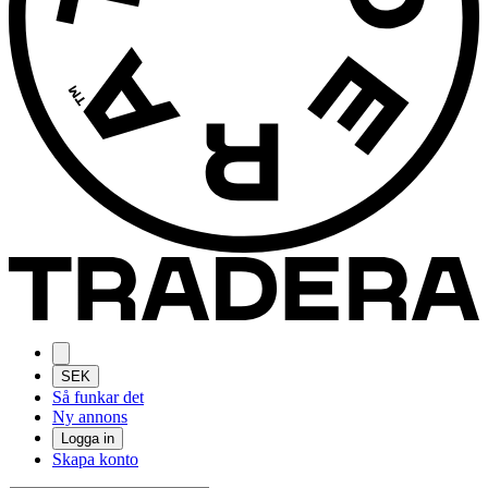
SEK
Så funkar det
Ny annons
Logga in
Skapa konto