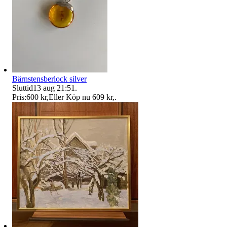
Bärnstensberlock silver
Sluttid
13 aug 21:51
.
Pris:
600 kr
,
Eller Köp nu
609 kr
,
.