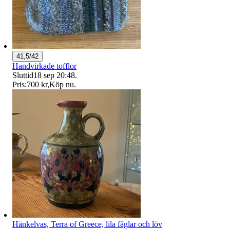
41,5/42
Handvirkade tofflor
Sluttid
18 sep 20:48
.
Pris:
700 kr
,
Köp nu
.
Hänkelvas, Terra of Greece, lila fåglar och löv