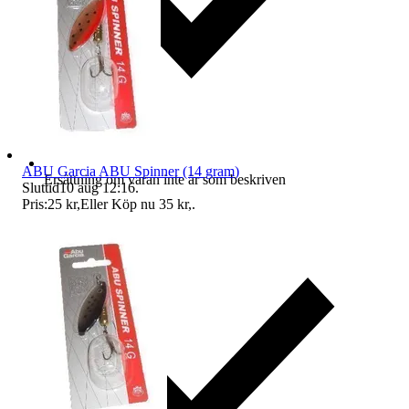
ABU Garcia ABU Spinner (14 gram)
Ersättning om varan inte är som beskriven
Sluttid
10 aug 12:16
.
Pris:
25 kr
,
Eller Köp nu
35 kr
,
.