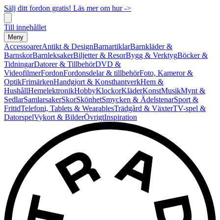
Sälj ditt fordon gratis! Läs mer om hur ->
Till innehållet
Meny
Accessoarer
Antikt & Design
Barnartiklar
Barnkläder &
Barnskor
Barnleksaker
Biljetter & Resor
Bygg & Verktyg
Böcker &
Tidningar
Datorer & Tillbehör
DVD &
Videofilmer
Fordon
Fordonsdelar & tillbehör
Foto, Kameror &
Optik
Frimärken
Handgjort & Konsthantverk
Hem &
Hushåll
Hemelektronik
Hobby
Klockor
Kläder
Konst
Musik
Mynt &
Sedlar
Samlarsaker
Skor
Skönhet
Smycken & Ädelstenar
Sport &
Fritid
Telefoni, Tablets & Wearables
Trädgård & Växter
TV-spel &
Datorspel
Vykort & Bilder
Övrigt
Inspiration