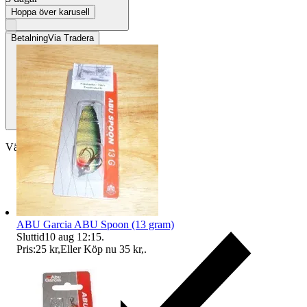
Hoppa över karusell
Betalning
Via Tradera
Välj till köparskydd
ABU Garcia ABU Spoon (13 gram)
Sluttid
10 aug 12:15
.
Pris:
25 kr
,
Eller Köp nu
35 kr
,
.