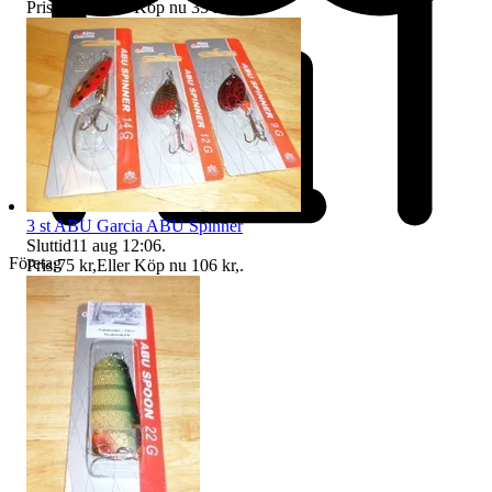
Pris:
25 kr
,
Eller Köp nu
35 kr
,
.
3 st ABU Garcia ABU Spinner
Sluttid
11 aug 12:06
.
Företag
Pris:
75 kr
,
Eller Köp nu
106 kr
,
.