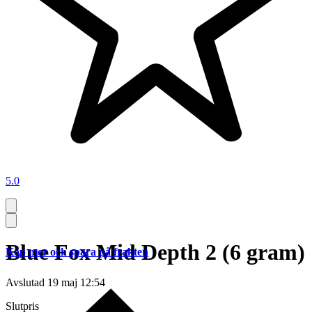
5.0
Blue Fox Mid Depth 2 (6 gram)
Köp mer och spara på frakten
Avslutad
19 maj 12:54
Slutpris