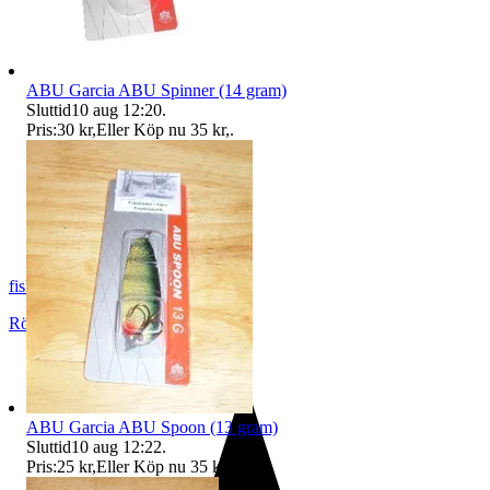
ABU Garcia ABU Spinner (14 gram)
Sluttid
10 aug 12:20
.
Pris:
30 kr
,
Eller Köp nu
35 kr
,
.
fiskemats
Rödeby
,
Sverige
ABU Garcia ABU Spoon (13 gram)
Sluttid
10 aug 12:22
.
Pris:
25 kr
,
Eller Köp nu
35 kr
,
.