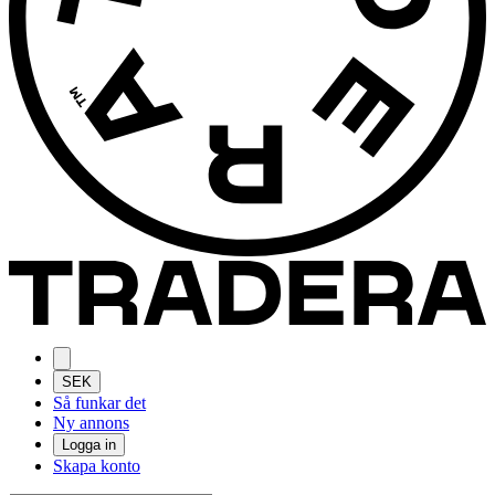
SEK
Så funkar det
Ny annons
Logga in
Skapa konto