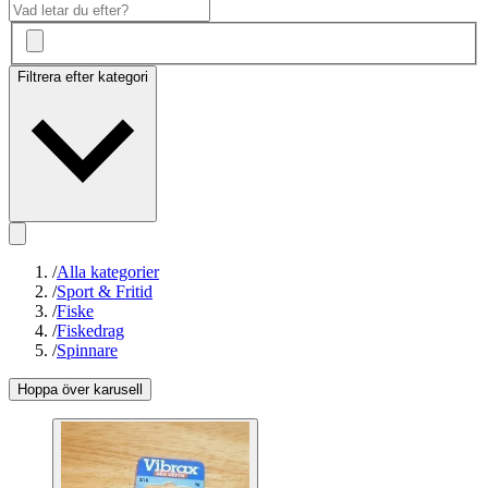
Filtrera efter kategori
/
Alla kategorier
/
Sport & Fritid
/
Fiske
/
Fiskedrag
/
Spinnare
Hoppa över karusell