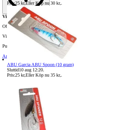
Pris:
25 kr
,
Eller Köp nu
30 kr
,
.
Vikt: 6 gram, färg: Coppar Tiger.
Objektnr
731 405 337
Visningar
69
Publicerad
13 maj 12:54
Anmäl
Sälj liknande
ABU Garcia ABU Spoon (10 gram)
Sluttid
10 aug 12:20
.
Pris:
25 kr
,
Eller Köp nu
35 kr
,
.