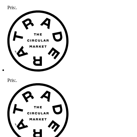
Pris:
.
Pris:
.