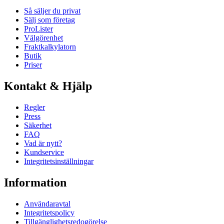
Så säljer du privat
Sälj som företag
ProLister
Välgörenhet
Fraktkalkylatorn
Butik
Priser
Kontakt & Hjälp
Regler
Press
Säkerhet
FAQ
Vad är nytt?
Kundservice
Integritetsinställningar
Information
Användaravtal
Integritetspolicy
Tillgänglighetsredogörelse