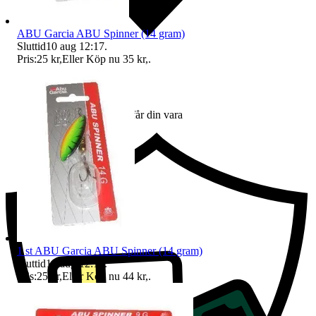
ABU Garcia ABU Spinner (14 gram)
Sluttid
10 aug 12:17
.
Pris:
25 kr
,
Eller Köp nu
35 kr
,
.
Ersättning om du inte får din vara
1 st ABU Garcia ABU Spinner (14 gram)
Sluttid
10 aug 12:18
.
Pris:
25 kr
,
Eller Köp nu
44 kr
,
.