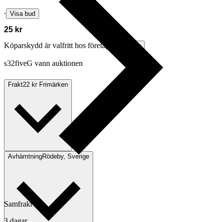
∙
Visa bud
25 kr
Köparskydd är valfritt hos företag.
Läs mer
s32fiveG vann auktionen
Frakt
22 kr Frimärken
Avhämtning
Rödeby, Sverige
Samfrakt
3 dagar