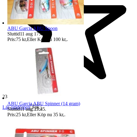
ABU Garcia ABU Spoon
Sluttid
11 aug 17:44
.
Pris:
75 kr
,
Eller Köp nu
100 kr
,
.
23 714 omdömen
ABU Garcia ABU Spinner (14 gram)
Läs omdömen
Följ
Sluttid
11 aug 17:45
.
Pris:
25 kr
,
Eller Köp nu
35 kr
,
.