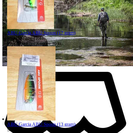
ABU Garcia ABU Spoon (17 gram)
Sluttid
10 aug 17:41
.
Pris:
25 kr
,
Eller Köp nu
30 kr
,
.
ABU Garcia ABU Spoon (13 gram)
Sluttid
11 aug 12:06
.