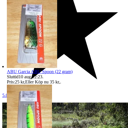
ABU Garcia ABU Spoon (22 gram)
Sluttid
10 aug 12:23
.
Pris:
25 kr
,
Eller Köp nu
35 kr
,
.
5.0