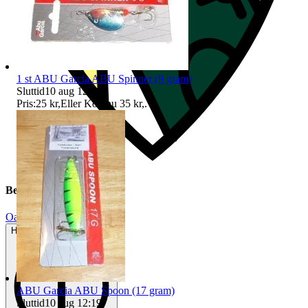
1 st ABU Garcia ABU Spinner (9 gram)
Sluttid
10 aug 12:18
.
Pris:
25 kr
,
Eller Köp nu
35 kr
,
.
Beskrivning
Oanvänt
Helt ny och aldrig använd
ABU Garcia ABU Spoon (17 gram)
Sluttid
10 aug 12:19
.