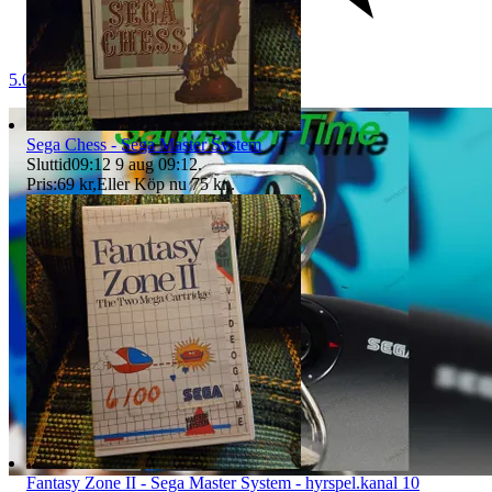
5.0
Sega Chess - Sega Master System
Sluttid
09:12
9 aug 09:12
.
Pris:
69 kr
,
Eller Köp nu
75 kr
,
.
Fantasy Zone II - Sega Master System - hyrspel.kanal 10