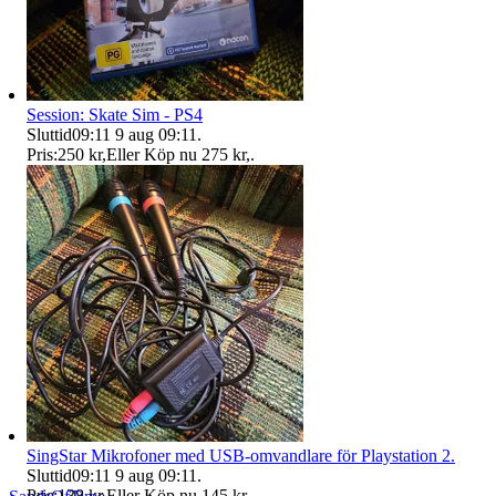
Session: Skate Sim - PS4
Sluttid
09:11
9 aug 09:11
.
Pris:
250 kr
,
Eller Köp nu
275 kr
,
.
SingStar Mikrofoner med USB-omvandlare för Playstation 2.
Sluttid
09:11
9 aug 09:11
.
Pris:
138 kr
,
Eller Köp nu
145 kr
,
.