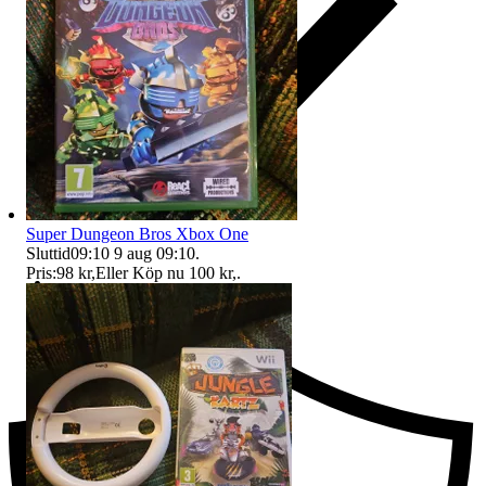
Super Dungeon Bros Xbox One
Sluttid
09:10
9 aug 09:10
.
Pris:
98 kr
,
Eller Köp nu
100 kr
,
.
Ersättning om du inte får din vara