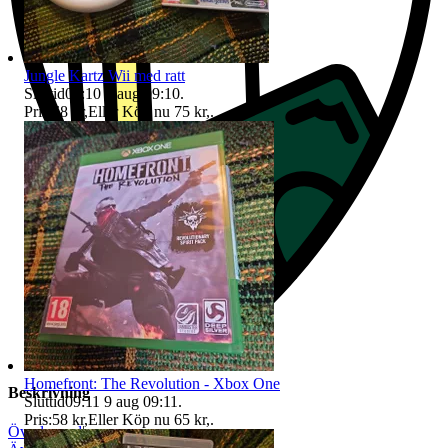
Jungle Kartz Wii med ratt
Sluttid
09:10
9 aug 09:10
.
Pris:
68 kr
,
Eller Köp nu
75 kr
,
.
Homefront: The Revolution - Xbox One
Beskrivning
Sluttid
09:11
9 aug 09:11
.
Pris:
58 kr
,
Eller Köp nu
65 kr
,
.
Överlevnad
|