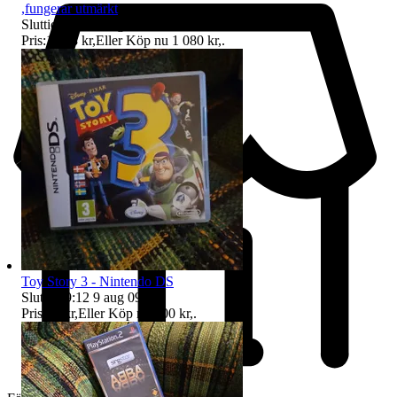
,fungerar utmärkt
Sluttid
09:12
9 aug 09:12
.
Pris:
1 078 kr
,
Eller Köp nu
1 080 kr
,
.
Toy Story 3 - Nintendo DS
Sluttid
09:12
9 aug 09:12
.
Pris:
98 kr
,
Eller Köp nu
100 kr
,
.