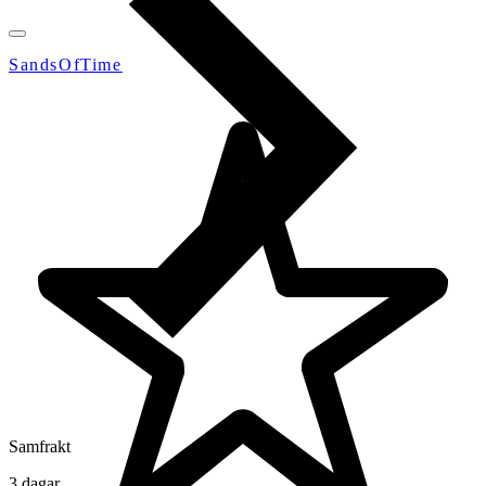
SandsOfTime
Samfrakt
3 dagar