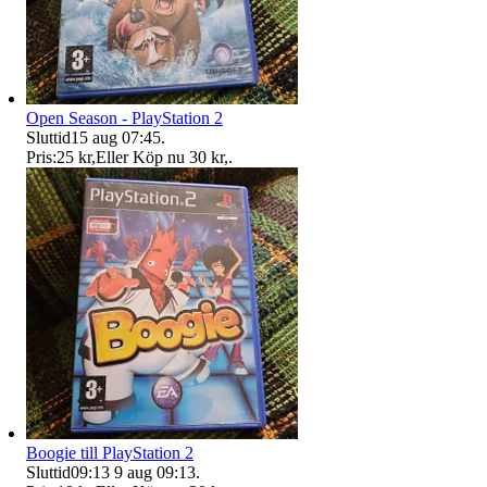
Open Season - PlayStation 2
Sluttid
15 aug 07:45
.
Pris:
25 kr
,
Eller Köp nu
30 kr
,
.
Boogie till PlayStation 2
Sluttid
09:13
9 aug 09:13
.