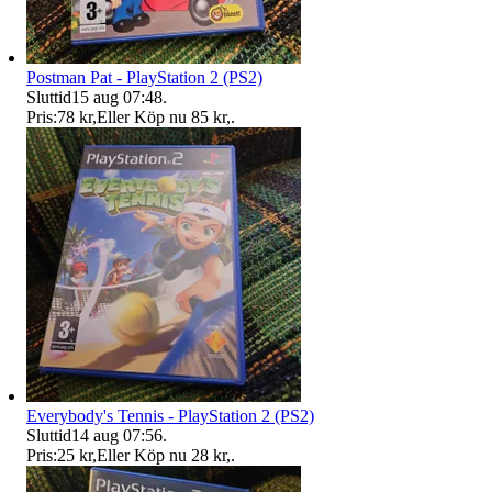
Postman Pat - PlayStation 2 (PS2)
Sluttid
15 aug 07:48
.
Pris:
78 kr
,
Eller Köp nu
85 kr
,
.
Everybody's Tennis - PlayStation 2 (PS2)
Sluttid
14 aug 07:56
.
Pris:
25 kr
,
Eller Köp nu
28 kr
,
.