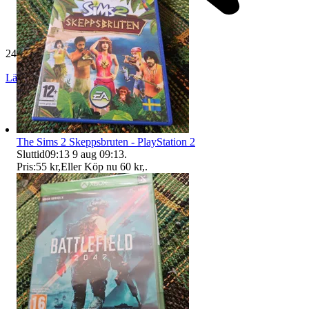
24 512 omdömen
Läs omdömen
Följ
The Sims 2 Skeppsbruten - PlayStation 2
Sluttid
09:13
9 aug 09:13
.
Pris:
55 kr
,
Eller Köp nu
60 kr
,
.