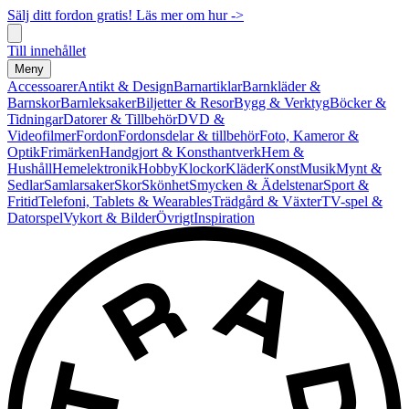
Sälj ditt fordon gratis! Läs mer om hur ->
Till innehållet
Meny
Accessoarer
Antikt & Design
Barnartiklar
Barnkläder &
Barnskor
Barnleksaker
Biljetter & Resor
Bygg & Verktyg
Böcker &
Tidningar
Datorer & Tillbehör
DVD &
Videofilmer
Fordon
Fordonsdelar & tillbehör
Foto, Kameror &
Optik
Frimärken
Handgjort & Konsthantverk
Hem &
Hushåll
Hemelektronik
Hobby
Klockor
Kläder
Konst
Musik
Mynt &
Sedlar
Samlarsaker
Skor
Skönhet
Smycken & Ädelstenar
Sport &
Fritid
Telefoni, Tablets & Wearables
Trädgård & Växter
TV-spel &
Datorspel
Vykort & Bilder
Övrigt
Inspiration