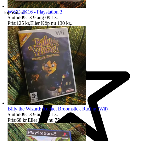
WWE 2K16 - Playstation 3
Toppsäljare
Sluttid
09:13
9 aug 09:13
.
Pris:
125 kr
,
Eller Köp nu
130 kr
,
.
Billy the Wizard: Rocket Broomstick Racing (Wii)
Sluttid
09:13
9 aug 09:13
.
Pris:
68 kr
,
Eller Köp nu
75 kr
,
.