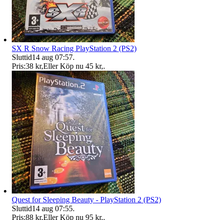
SX R Snow Racing PlayStation 2 (PS2)
Sluttid
14 aug 07:57
.
Pris:
38 kr
,
Eller Köp nu
45 kr
,
.
Quest for Sleeping Beauty - PlayStation 2 (PS2)
Sluttid
14 aug 07:55
.
Pris:
88 kr
,
Eller Köp nu
95 kr
,
.