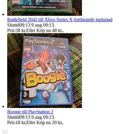
Battlefield 2042 till Xbox Series X,fortfarande inplastad
Sluttid
09:13
9 aug 09:13
.
Pris:
38 kr
,
Eller Köp nu
48 kr
,
.
Boogie till PlayStation 2
Sluttid
09:13
9 aug 09:13
.
Pris:
18 kr
,
Eller Köp nu
20 kr
,
.