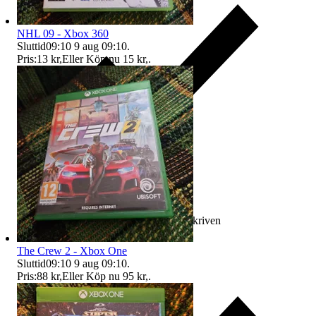
NHL 09 - Xbox 360
Sluttid
09:10
9 aug 09:10
.
Pris:
13 kr
,
Eller Köp nu
15 kr
,
.
Ersättning om varan inte är som beskriven
The Crew 2 - Xbox One
Sluttid
09:10
9 aug 09:10
.
Pris:
88 kr
,
Eller Köp nu
95 kr
,
.