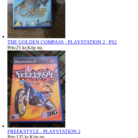
THE GOLDEN COMPASS - PLAYSTATION 2 , PS2
Pris:
25 kr
,
Köp nu
.
FREEKSTYLE - PLAYSTATION 2
Pris:
135 kr
,
Köp nu
.