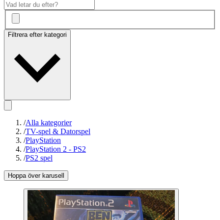
Filtrera efter kategori
/
Alla kategorier
/
TV-spel & Datorspel
/
PlayStation
/
PlayStation 2 - PS2
/
PS2 spel
Hoppa över karusell