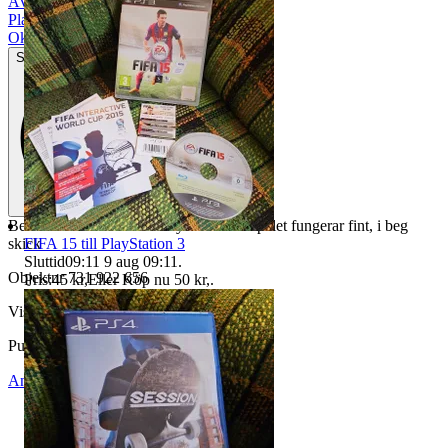
Äventyr
|
Plattform
|
Okej använt skick
Synliga tecken på slitage
Ben 10 Alien Force till PlayStation 2. Spelet fungerar fint, i beg
FIFA 15 till PlayStation 3
skick
Sluttid
09:11
9 aug 09:11
.
Objektnr
731 922 656
Pris:
45 kr
,
Eller Köp nu
50 kr
,
.
Visningar
67
Publicerad
16 maj 20:30
Anmäl
Sälj liknande