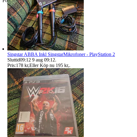
Företag
Singstar ABBA Inkl SingstarMikrofoner - PlayStation 2
Sluttid
09:12
9 aug 09:12
.
Pris:
178 kr
,
Eller Köp nu
195 kr
,
.