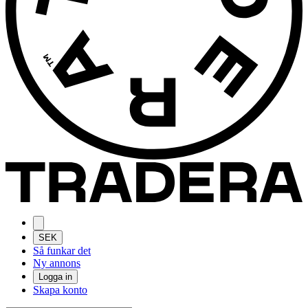
SEK
Så funkar det
Ny annons
Logga in
Skapa konto