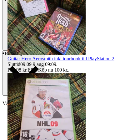
Betalning
Via Tradera
Guitar Hero Aerosmith inkl tourbook till PlayStation 2
Sluttid
09:09
9 aug 09:09
.
Pris:
98 kr
,
Eller Köp nu
100 kr
,
.
Välj till köparskydd