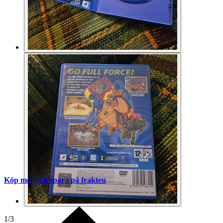
Köp mer och spara på frakten
1
/
3