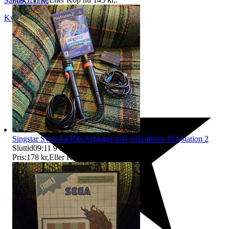
SandsOfTime
Kvänum
,
Sverige
Singstar Svenska Hits Schlager inkl mikrofoner Playstation 2
Sluttid
09:11
9 aug 09:11
.
Pris:
178 kr
,
Eller Köp nu
195 kr
,
.