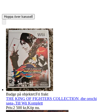
Hoppa över karusell
Badge på objektet:
Fri frakt
THE KING OF FIGHTERS COLLECTION -the orochi
saga-.Till Wii Komplett
Pris:
2 500 kr
,
Köp nu
.