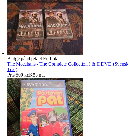
Badge på objektet:
Fri frakt
The Macahans - The Complete Collection I & II DVD (Svensk
Text)
Pris:
500 kr
,
Köp nu
.