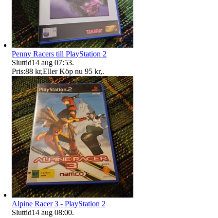
Penny Racers till PlayStation 2
Sluttid
14 aug 07:53
.
Pris:
88 kr
,
Eller Köp nu
95 kr
,
.
Alpine Racer 3 - PlayStation 2
Sluttid
14 aug 08:00
.