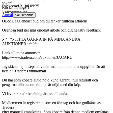
söker!
Publicerad
21 jul 09:25
Klicka till höger!
Välkommen in!
Anmäl
Sälj liknande
OBS: Lägg endast bud om du tänker fullfölja affären!
Oseriösa bud ger mig onödigt arbete och dig negativ feedback.
.•:*¨¨*:•TITTA GÄRNA IN PÅ MINA ANDRA
AUKTIONER.•:*¨¨*:•
Länk till mina annonser:
http://www.tradera.com/auktioner/JACARU
Jag skickar ej ut separat vinnarmail; du hittar alla uppgifter för att
betala i Traderas vinnarmail.
Du har som köpare alltid nöjd kund garanti, full returrätt och
pengarna tillbaka om du inte är nöjd med ditt köp.
Vi levererar när betalning är oss tillhanda.
Medlemmen är registrerad som ett företag och har godkänts av
Tradera
efter manuell granskning. Som köpare från denna medlem omfattas