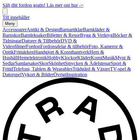
Sälj ditt fordon gratis! Läs mer om hur ->
Till innehållet
Meny
Accessoarer
Antikt & Design
Barnartiklar
Barnkläder &
Barnskor
Barnleksaker
Biljetter & Resor
Bygg & Verktyg
Böcker &
Tidningar
Datorer & Tillbehör
DVD &
Videofilmer
Fordon
Fordonsdelar & tillbehör
Foto, Kameror &
Optik
Frimärken
Handgjort & Konsthantverk
Hem &
Hushåll
Hemelektronik
Hobby
Klockor
Kläder
Konst
Musik
Mynt &
Sedlar
Samlarsaker
Skor
Skönhet
Smycken & Ädelstenar
Sport &
Fritid
Telefoni, Tablets & Wearables
Trädgård & Växter
TV-spel &
Datorspel
Vykort & Bilder
Övrigt
Inspiration