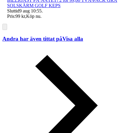
BILLIGAST PÅ NÄTET! 2 för 99,00 TVÅ-PACK GRÅ
SOLSKÄRM GOLF KEPS
Sluttid
9 aug 10:55
.
Pris:
99 kr
,
Köp nu
.
Andra har även tittat på
Visa alla