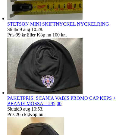
STETSON MINI SKIFTNYCKEL NYCKELRING
Sluttid
9 aug 10:28
.
Pris:
99 kr
,
Eller Köp nu
100 kr
,
.
PAKETPRIS! SCANIA VABIS PROMO CAP KEPS +
BEANIE MÖSSA = 295,00
Sluttid
9 aug 10:53
.
Pris:
265 kr
,
Köp nu
.