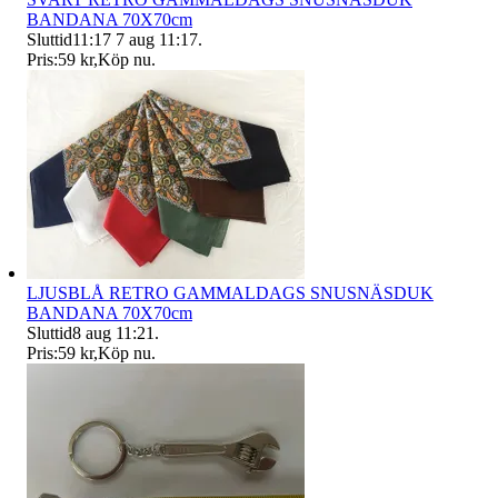
BANDANA 70X70cm
Sluttid
11:17
7 aug 11:17
.
Pris:
59 kr
,
Köp nu
.
LJUSBLÅ RETRO GAMMALDAGS SNUSNÄSDUK
BANDANA 70X70cm
Sluttid
8 aug 11:21
.
Pris:
59 kr
,
Köp nu
.