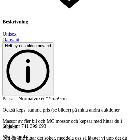
Beskrivning
Unisex
|
Oanvänt
Helt ny och aldrig använd
Passar ”Normalvuxen” 55-59cm
Också keps, samma pris (se bilder) på mina andra auktioner.
Massor av fler bil och MC mössor och kepsar med hittar du i
Objektnr
741 399 693
butiken!
Visningar
44
Om du inte hittar det söker, meddela oss så lägger vi upp det du