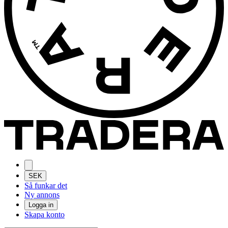
SEK
Så funkar det
Ny annons
Logga in
Skapa konto