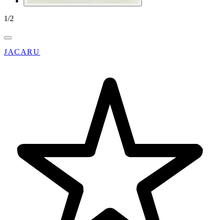
1
/
2
JACARU